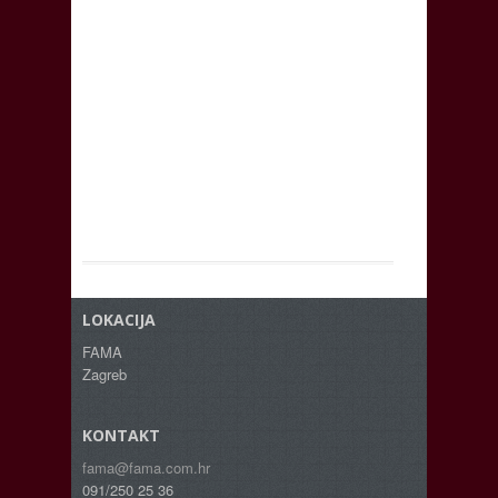
LOKACIJA
FAMA
Zagreb
KONTAKT
fama@fama.com.hr
091/250 25 36