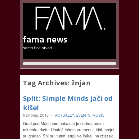
fama news
samo fine stvari
Tag Archives:
žnjan
Split: Simple Minds jači od
kiše!
6 svibnja, 2018
-
ACTUALLY
,
EVENTS
,
MUSIC
Grad pod Marjanom pokazao je da ima pravu
rokersku dušu! Unatoč lošem vremenu i kiši, brojni
su građani Splita i turisti strpljivo čekali na izlazak