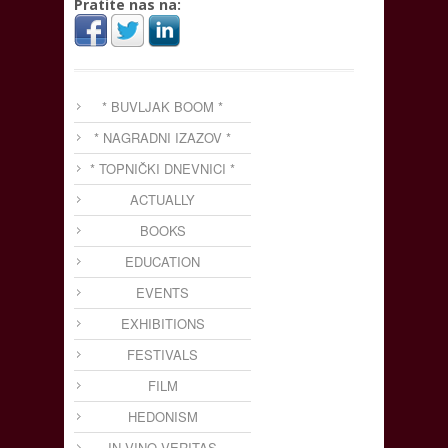
Pratite nas na:
* BUVLJAK BOOM *
* NAGRADNI IZAZOV *
* TOPNIČKI DNEVNICI *
ACTUALLY
BOOKS
EDUCATION
EVENTS
EXHIBITIONS
FESTIVALS
FILM
HEDONISM
IN VINO VERITAS