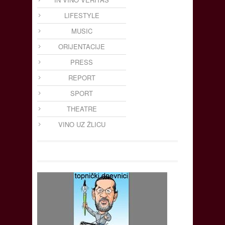
LIFESTYLE
MUSIC
ORIJENTACIJE
PRESS
REPORT
SPORT
THEATRE
VINO UZ ŽLICU