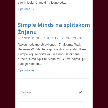
svojih idola. Članovima jedne od…
Opširnije →
Simple Minds na splitskom
Žnjanu
28 ožujka, 2018
-
ACTUALLY
,
EVENTS
,
MUSIC
Nakon nedavno objavljenog 17. albuma ‘Walk
Between Worlds’ te rasprodanih koncerata diljem
Europe koji se održavaju u sklopu istoimene
turneje, Grad Split te tvrtka MPG Live najavljuju 5.
svibnja koncert…
Opširnije →