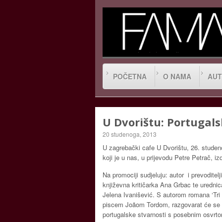
POČETNA
O NAMA
AUT
U Dvorištu: Portugals
20 studenoga, 2013
U zagrebački cafe U Dvorištu, 26. studeno
koji je u nas, u prijevodu Petre Petrač, i
Na promociji sudjeluju: autor i prevoditelj
književna kritičarka Ana Grbac te urednic
Jelena Ivanišević. S autorom romana ‘Tri 
piscem Joãom Tordom, razgovarat će se o
portugalske stvarnosti s posebnim osvrt