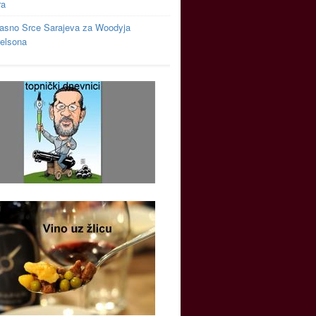
ra
asno Srce Sarajeva za Woodyja
relsona