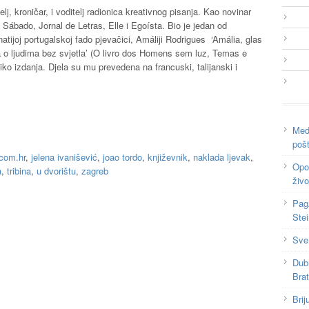
lj, kroničar, i voditelj radionica kreativnog pisanja. Kao novinar
ábado, Jornal de Letras, Elle i Egoísta. Bio je jedan od
tijoj portugalskoj fado pjevačici, Amáliji Rodrigues ‘Amália, glas
a o ljudima bez svjetla’ (O livro dos Homens sem luz, Temas e
iko izdanja. Djela su mu prevedena na francuski, talijanski i
Medi
poš
com.hr
,
jelena ivanišević
,
joao tordo
,
književnik
,
naklada ljevak
,
Opor
a
,
tribina
,
u dvorištu
,
zagreb
živo
Pag
Ste
Sve
Dub
Bra
Brij