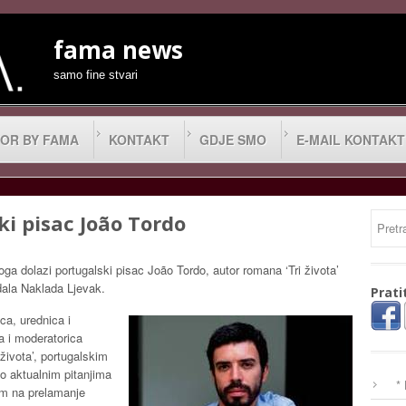
fama news
samo fine stvari
OR BY FAMA
KONTAKT
GDJE SMO
E-MAIL KONTAKT
ki pisac João Tordo
ga dolazi portugalski pisac João Tordo, autor romana ‘Tri života’
zdala Naklada Ljevak.
Prati
ica, urednica i
a i moderatorica
života’, portugalskim
 aktualnim pitanjima
*
om na prelamanje