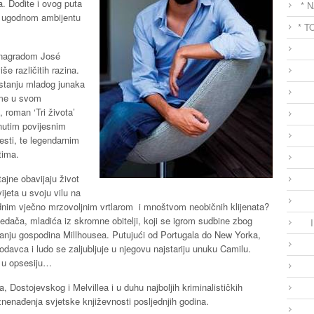
. Dođite i ovog puta
* 
i i ugodnom ambijentu
* T
 nagradom José
e različitih razina.
astanju mladog junaka
eme u svom
 roman ‘Tri života’
nutim povijesnim
esti, te legendarnim
tima.
ajne obavijaju život
jeta u svoju vilu na
ednim vječno mrzovoljnim vrtlarom i mnoštvom neobičnih klijenata?
edača, mladića iz skromne obitelji, koji se igrom sudbine zbog
nju gospodina Millhousea. Putujući od Portugala do New Yorka,
lodavca i ludo se zaljubljuje u njegovu najstariju unuku Camilu.
a u opsesiju…
, Dostojevskog i Melvillea i u duhu najboljih kriminalističkih
iznenađenja svjetske književnosti posljednjih godina.