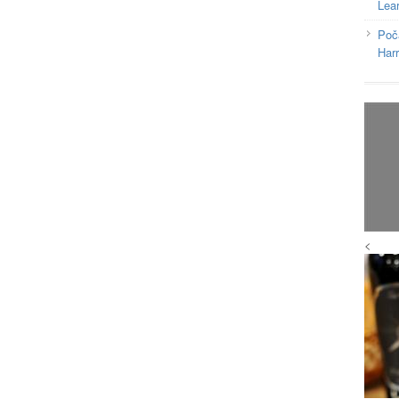
Lea
Poč
Har
<