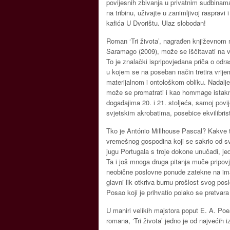
povijesnih zbivanja u privatnim sudbinama
na tribinu, uživajte u zanimljivoj rasprav
kafića U Dvorištu. Ulaz slobodan!
Roman ‘Tri života’, nagrađen književnom
Saramago (2009), može se iščitavati na viš
To je znalački ispripovjedana priča o odr
u kojem se na poseban način tretira vrij
materijalnom i ontološkom obliku. Nadalje,
može se promatrati i kao hommage istak
događajima 20. i 21. stoljeća, samoj povij
svjetskim akrobatima, posebice ekvilibris
Tko je António Millhouse Pascal? Kakve t
vremešnog gospodina koji se sakrio od svi
jugu Portugala s troje dokone unučadi, j
Ta i još mnoga druga pitanja muče pripovj
neobične poslovne ponude zatekne na ima
glavni lik otkriva burnu prošlost svog pos
Posao koji je prihvatio polako se pretvar
U maniri velikih majstora poput E. A. Poea
romana, ‘Tri života’ jedno je od najvećih 