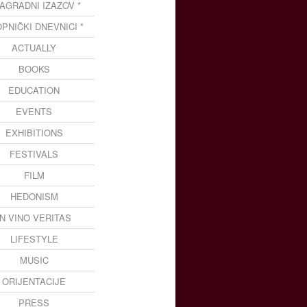
NAGRADNI IZAZOV *
OPNIČKI DNEVNICI *
ACTUALLY
BOOKS
EDUCATION
EVENTS
EXHIBITIONS
FESTIVALS
FILM
HEDONISM
IN VINO VERITAS
LIFESTYLE
MUSIC
ORIJENTACIJE
PRESS