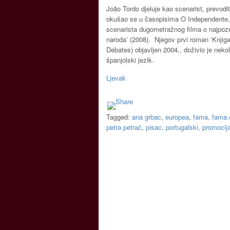
João Tordo djeluje kao scenarist, prevodite
okušao se u časopisima O Independente, S
scenarista dugometražnog filma o najpozna
naroda’ (2008). Njegov prvi roman ‘Knjig
Debates) objavljen 2004., doživio je nekol
španjolski jezik.
Ljevak
Tagged:
ana grbac
,
europea
,
fama
,
fama.
petra petrač
,
pisac
,
portugalski
,
promocij