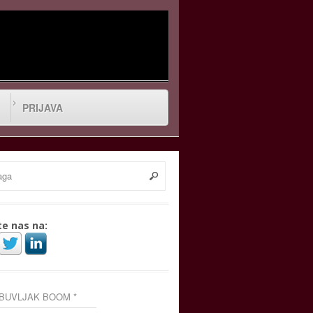
PRIJAVA
te nas na:
 BUVLJAK BOOM *