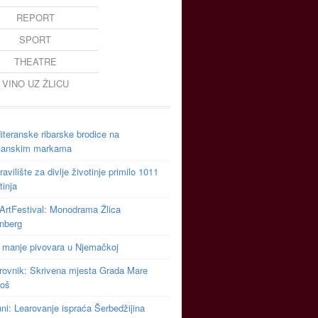
REPORT
SPORT
THEATRE
VINO UZ ŽLICU
teranske ribarske brodice na
tanskim markama
avilište za divlje životinje primilo 1011
tinja
ArtFestival: Monodrama Žlica
inberg
 manje pivovara u Njemačkoj
rovnik: Skrivena mjesta Grada Mare
toš
uni: Learovanje ispraća Šerbedžijina