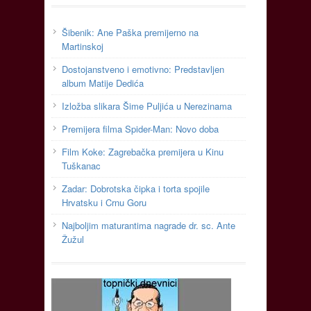
Šibenik: Ane Paška premijerno na
Martinskoj
Dostojanstveno i emotivno: Predstavljen
album Matije Dedića
Izložba slikara Šime Puljića u Nerezinama
Premijera filma Spider-Man: Novo doba
Film Koke: Zagrebačka premijera u Kinu
Tuškanac
Zadar: Dobrotska čipka i torta spojile
Hrvatsku i Crnu Goru
Najboljim maturantima nagrade dr. sc. Ante
Žužul