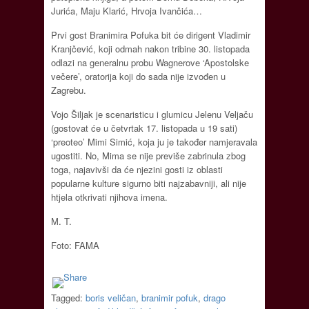
Jurića, Maju Klarić, Hrvoja Ivančića…
Prvi gost Branimira Pofuka bit će dirigent Vladimir
Kranjčević, koji odmah nakon tribine 30. listopada
odlazi na generalnu probu Wagnerove ‘Apostolske
večere’, oratorija koji do sada nije izvođen u
Zagrebu.
Vojo Šiljak je scenaristicu i glumicu Jelenu Veljaču
(gostovat će u četvrtak 17. listopada u 19 sati)
‘preoteo’ Mimi Simić, koja ju je također namjeravala
ugostiti. No, Mima se nije previše zabrinula zbog
toga, najavivši da će njezini gosti iz oblasti
popularne kulture sigurno biti najzabavniji, ali nije
htjela otkrivati njihova imena.
M. T.
Foto: FAMA
Tagged:
boris veličan
,
branimir pofuk
,
drago