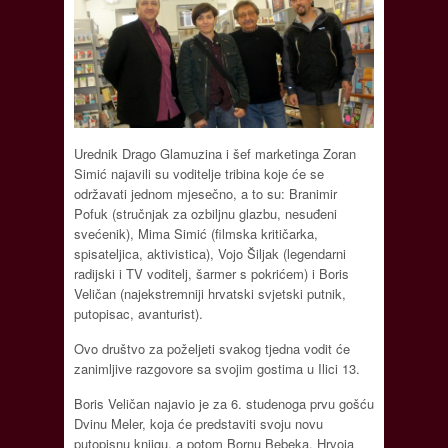
Urednik Drago Glamuzina i šef marketinga Zoran
Simić najavili su voditelje tribina koje će se
održavati jednom mjesečno, a to su: Branimir
Pofuk (stručnjak za ozbiljnu glazbu, nesuđeni
svećenik), Mima Simić (filmska kritičarka,
spisateljica, aktivistica), Vojo Šiljak (legendarni
radijski i TV voditelj, šarmer s pokrićem) i Boris
Veličan (najekstremniji hrvatski svjetski putnik,
putopisac, avanturist).
Ovo društvo za poželjeti svakog tjedna vodit će
zanimljive razgovore sa svojim gostima u Ilici 13.
Boris Veličan najavio je za 6. studenoga prvu gošću
Dvinu Meler, koja će predstaviti svoju novu
putopisnu knjigu, a potom Bornu Bebeka, Hrvoja