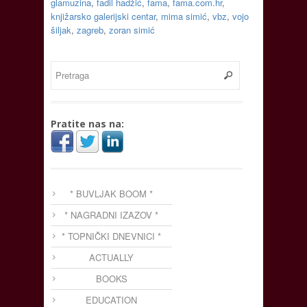
glamuzina
,
fadil hadžić
,
fama
,
fama.com.hr
,
knjižarsko galerijski centar
,
mima simić
,
vbz
,
vojo
šiljak
,
zagreb
,
zoran simić
Pratite nas na:
* BUVLJAK BOOM *
* NAGRADNI IZAZOV *
* TOPNIČKI DNEVNICI *
ACTUALLY
BOOKS
EDUCATION