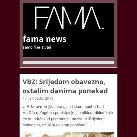
fama news
samo fine stvari
VBZ: Srijedom obavezno,
ostalim danima ponekad
17 listopada, 2013
U VBZ-ovu Knjižarsko-galerijskom centru Fadil
Hadžić u Zagrebu predstavljen je ciklus tribina koje
će se održavati pod radnim nazivom ‘Srijedom
obavezno, ostalim danima ponekad’.