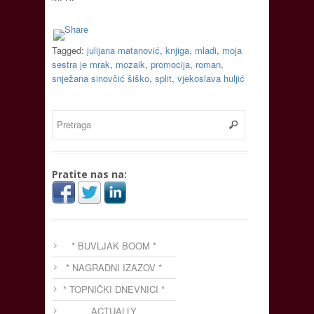
Tagged:
julijana matanović
,
knjiga
,
mladi
,
moja
sestra je mrak
,
mozaik
,
promocija
,
roman
,
snježana sinovčić šiško
,
split
,
vjekoslava huljić
Pratite nas na:
* BUVLJAK BOOM *
* NAGRADNI IZAZOV *
* TOPNIČKI DNEVNICI *
ACTUALLY