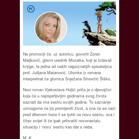
Na promociji će, uz autoricu, govoriti Zoran
Maljković, glavni urednik Mozaika, koji je izdavač
knjige, te jedna od naših najpoznatijih spisateljica
prof. Julijana Matanović. Ulomke iz romana
interpretirat će glumica Snježana Sinovčić Šiško.
Novi roman Vjekoslave Huljić priča je o djevojčici
koja će u najosjetljivijim godinama svog života
saznati da ima sestru svojih godina. To saznanje
umnogome će joj promijeniti život, a ona će se naći
pred dilemom hoće li se ljutiti na novu sestru, oca i
čitav svijet ili će ipak prihvatiti novonastalu
situaciju i ‘novu’ sestru kao dar s neba.
M. K.