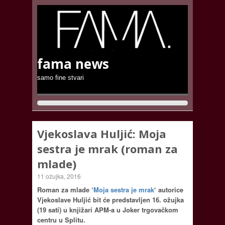
fama news
samo fine stvari
Vjekoslava Huljić: Moja
sestra je mrak (roman za
mlade)
11 ožujka, 2016
Roman za mlade ‘
Moja sestra je mrak
‘ autorice
Vjekoslave Huljić bit će predstavljen 16. ožujka
(19 sati) u knjižari APM-a u Joker trgovačkom
centru u Splitu.