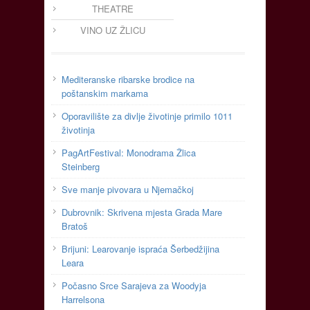
THEATRE
VINO UZ ŽLICU
Mediteranske ribarske brodice na
poštanskim markama
Oporavilište za divlje životinje primilo 1011
životinja
PagArtFestival: Monodrama Žlica
Steinberg
Sve manje pivovara u Njemačkoj
Dubrovnik: Skrivena mjesta Grada Mare
Bratoš
Brijuni: Learovanje ispraća Šerbedžijina
Leara
Počasno Srce Sarajeva za Woodyja
Harrelsona