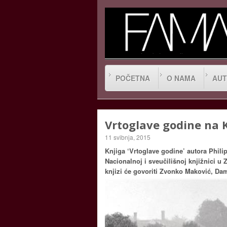
POČETNA
O NAMA
AUT
Vrtoglave godine na K
11 svibnja, 2015
Knjiga ‘Vrtoglave godine’ autora Philip
Nacionalnoj i sveučilišnoj knjižnici u 
knjizi će govoriti Zvonko Maković, Dam