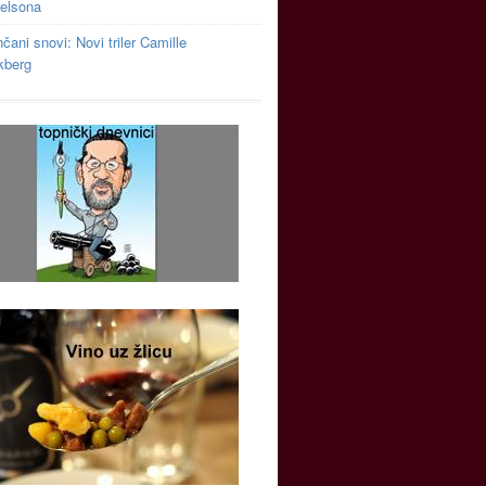
relsona
čani snovi: Novi triler Camille
kberg