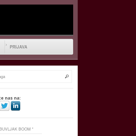
PRIJAVA
te nas na:
 BUVLJAK BOOM *