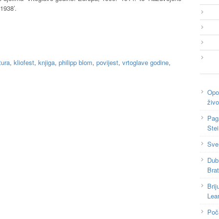
1938’.
tura
,
kliofest
,
knjiga
,
philipp blom
,
povijest
,
vrtoglave godine
,
Opor
živo
Pag
Ste
Sve
Dub
Bra
Brij
Lea
Poč