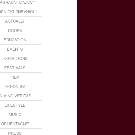
NAGRADNI IZAZOV *
OPNIČKI DNEVNICI *
ACTUALLY
BOOKS
EDUCATION
EVENTS
EXHIBITIONS
FESTIVALS
FILM
HEDONISM
IN VINO VERITAS
LIFESTYLE
MUSIC
ORIJENTACIJE
PRESS