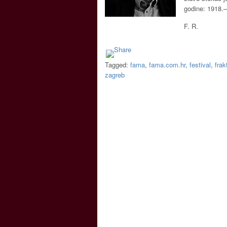
godine: 1918.–
F. R.
Tagged:
fama
,
fama.com.hr
,
festival
,
frak
zagreb