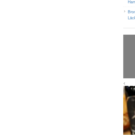
Har
Bron
Läc
<