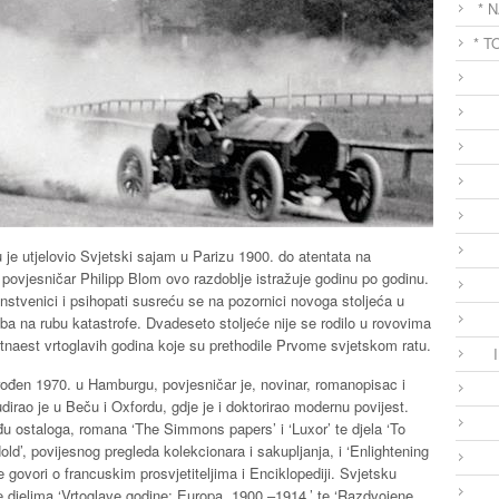
* 
* T
 je utjelovio Svjetski sajam u Parizu 1900. do atentata na
povjesničar Philipp Blom ovo razdoblje istražuje godinu po godinu.
nanstvenici i psihopati susreću se na pozornici novoga stoljeća u
a na rubu katastrofe. Dvadeseto stoljeće nije se rodilo u rovovima
naest vrtoglavih godina koje su prethodile Prvome svjetskom ratu.
rođen 1970. u Hamburgu, povjesničar je, novinar, romanopisac i
udirao je u Beču i Oxfordu, gdje je i doktorirao modernu povijest.
đu ostaloga, romana ‘The Simmons papers’ i ‘Luxor’ te djela ‘To
ld’, povijesnog pregleda kolekcionara i sakupljanja, i ‘Enlightening
e govori o francuskim prosvjetiteljima i Enciklopediji. Svjetsku
e djelima ‘Vrtoglave godine: Europa, 1900.–1914.’ te ‘Razdvojene