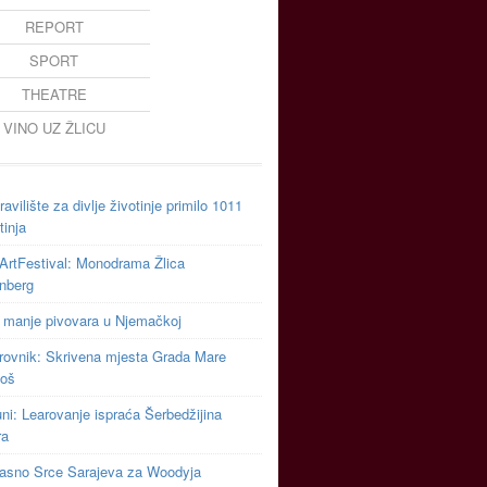
REPORT
SPORT
THEATRE
VINO UZ ŽLICU
avilište za divlje životinje primilo 1011
tinja
ArtFestival: Monodrama Žlica
inberg
 manje pivovara u Njemačkoj
rovnik: Skrivena mjesta Grada Mare
toš
uni: Learovanje ispraća Šerbedžijina
ra
asno Srce Sarajeva za Woodyja