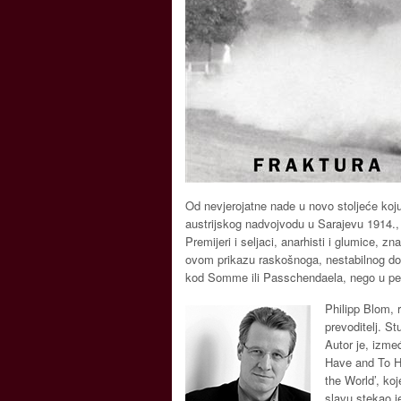
Od nevjerojatne nade u novo stoljeće koju
austrijskog nadvojvodu u Sarajevu 1914., 
Premijeri i seljaci, anarhisti i glumice, z
ovom prikazu raskošnoga, nestabilnog dob
kod Somme ili Passchendaela, nego u pet
Philipp Blom, 
prevoditelj. St
Autor je, izme
Have and To Ho
the World’, koj
slavu stekao j