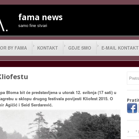
fama news
samo fine stvari
OR BY FAMA
KONTAKT
GDJE SMO
E-MAIL KONTAKT
liofestu
pa Bloma bit će predstavljena u utorak 12. svibnja (17 sati) u
Zagrebu u sklopu drugog festivala povijesti Kliofest 2015. O
Prati
ir Agičić i Seid Serdarević.
*