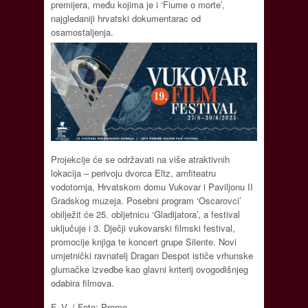
premijera, među kojima je i ‘Fiume o morte’,
najgledaniji hrvatski dokumentarac od
osamostaljenja.
Projekcije će se održavati na više atraktivnih
lokacija – perivoju dvorca Eltz, amfiteatru
vodotornja, Hrvatskom domu Vukovar i Paviljonu II
Gradskog muzeja. Posebni program ‘Oscarovci’
obilježit će 25. obljetnicu ‘Gladijatora’, a festival
uključuje i 3. Dječji vukovarski filmski festival,
promocije knjiga te koncert grupe Silente. Novi
umjetnički ravnatelj Dragan Despot ističe vrhunske
glumačke izvedbe kao glavni kriterij ovogodišnjeg
odabira filmova.
F. V. / Foto: Promo