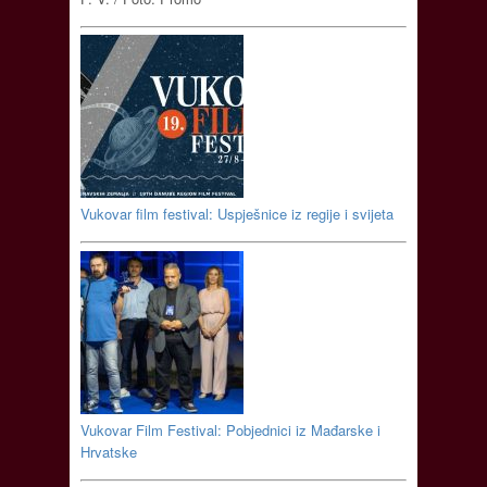
Vukovar film festival: Uspješnice iz regije i svijeta
Vukovar Film Festival: Pobjednici iz Mađarske i
Hrvatske