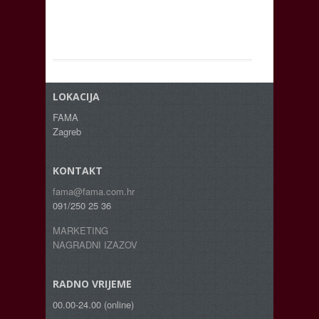
LOKACIJA
FAMA
Zagreb
KONTAKT
fama@fama.com.hr
091/250 25 36
MARKETING
NAGRADNI IZAZOV
RADNO VRIJEME
00.00-24.00 (online)