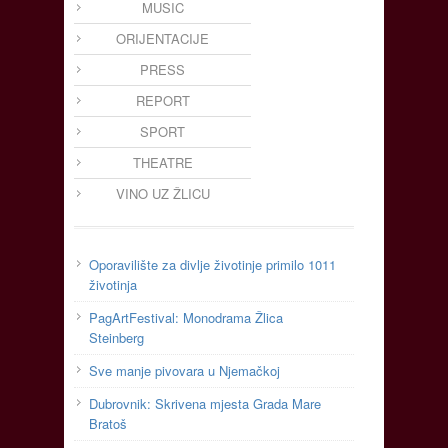
MUSIC
ORIJENTACIJE
PRESS
REPORT
SPORT
THEATRE
VINO UZ ŽLICU
Oporavilište za divlje životinje primilo 1011
životinja
PagArtFestival: Monodrama Žlica
Steinberg
Sve manje pivovara u Njemačkoj
Dubrovnik: Skrivena mjesta Grada Mare
Bratoš