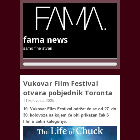
fama news
samo fine stvari
Vukovar Film Festival
otvara pobjednik Toronta
11 kolovoza, 2025
19. Vukovar Film Festival održat će se od 27. do
30. kolovoza na kojem će biti prikazan č
ak 61
film u četiri kategorije.