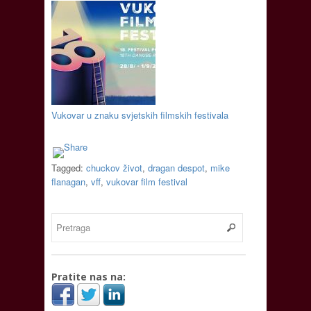
Vukovar u znaku svjetskih filmskih festivala
Tagged:
chuckov život
,
dragan despot
,
mike
flanagan
,
vff
,
vukovar film festival
Pratite nas na: