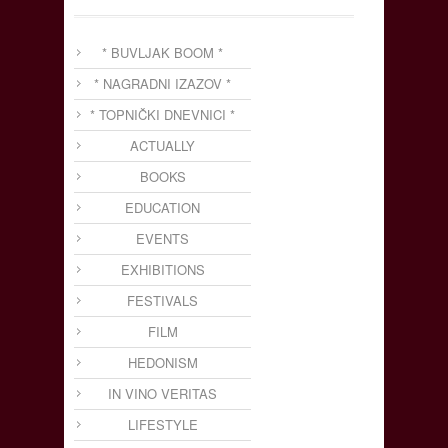
* BUVLJAK BOOM *
* NAGRADNI IZAZOV *
* TOPNIČKI DNEVNICI *
ACTUALLY
BOOKS
EDUCATION
EVENTS
EXHIBITIONS
FESTIVALS
FILM
HEDONISM
IN VINO VERITAS
LIFESTYLE