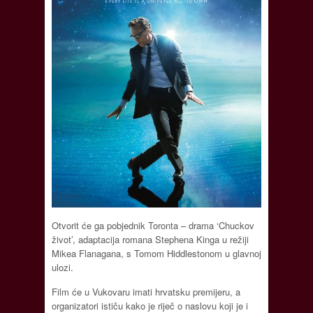
Otvorit će ga pobjednik Toronta – drama ‘Chuckov
život’, adaptacija romana Stephena Kinga u režiji
Mikea Flanagana, s Tomom Hiddlestonom u glavnoj
ulozi.
Film će u Vukovaru imati hrvatsku premijeru, a
organizatori ističu kako je riječ o naslovu koji je i