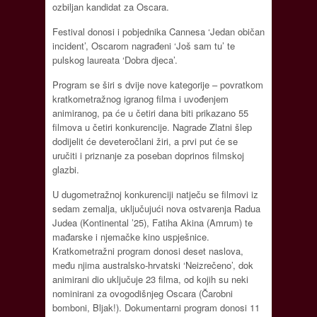
ozbiljan kandidat za Oscara.
Festival donosi i pobjednika Cannesa ‘Jedan običan
incident’, Oscarom nagrađeni ‘Još sam tu’ te
pulskog laureata ‘Dobra djeca’.
Program se širi s dvije nove kategorije – povratkom
kratkometražnog igranog filma i uvođenjem
animiranog, pa će u četiri dana biti prikazano 55
filmova u četiri konkurencije. Nagrade Zlatni šlep
dodijelit će deveteročlani žiri, a prvi put će se
uručiti i priznanje za poseban doprinos filmskoj
glazbi.
U dugometražnoj konkurenciji natječu se filmovi iz
sedam zemalja, uključujući nova ostvarenja Radua
Judea (Kontinental ’25), Fatiha Akina (Amrum) te
mađarske i njemačke kino uspješnice.
Kratkometražni program donosi deset naslova,
među njima australsko-hrvatski ‘Neizrečeno’, dok
animirani dio uključuje 23 filma, od kojih su neki
nominirani za ovogodišnjeg Oscara (Čarobni
bomboni, Bljak!). Dokumentarni program donosi 11