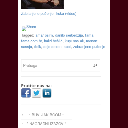
Zabranjeno pušenje: Irska (video)
Tagged:
amar osim
,
danilo šerbedžija
,
fama
,
fama.com.hr
,
halid bešlić
,
kupi nas ali
,
menart
,
sassja
,
šeik
,
sejo sexon
,
spot
,
zabranjeno pušenje
Pratite nas na:
* BUVLJAK BOOM *
* NAGRADNI IZAZOV *