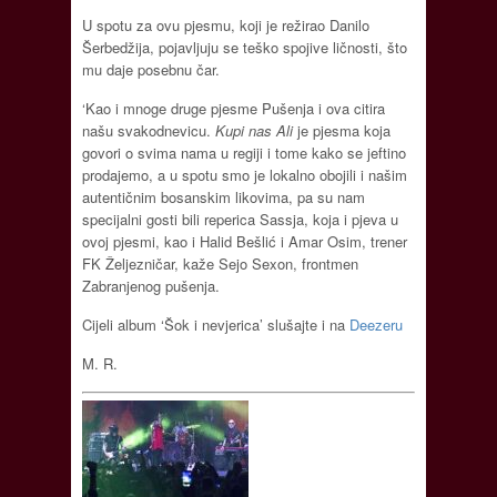
U spotu za ovu pjesmu, koji je režirao Danilo
Šerbedžija, pojavljuju se teško spojive ličnosti, što
mu daje posebnu čar.
‘Kao i mnoge druge pjesme Pušenja i ova citira
našu svakodnevicu.
Kupi nas Ali
je pjesma koja
govori o svima nama u regiji i tome kako se jeftino
prodajemo, a u spotu smo je lokalno obojili i našim
autentičnim bosanskim likovima, pa su nam
specijalni gosti bili reperica Sassja, koja i pjeva u
ovoj pjesmi, kao i Halid Bešlić i Amar Osim, trener
FK Željezničar, kaže Sejo Sexon, frontmen
Zabranjenog pušenja.
Cijeli album ‘Šok i nevjerica’ slušajte i na
Deezeru
M. R.