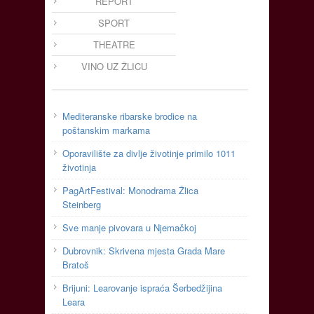
REPORT
SPORT
THEATRE
VINO UZ ŽLICU
Mediteranske ribarske brodice na
poštanskim markama
Oporavilište za divlje životinje primilo 1011
životinja
PagArtFestival: Monodrama Žlica
Steinberg
Sve manje pivovara u Njemačkoj
Dubrovnik: Skrivena mjesta Grada Mare
Bratoš
Brijuni: Learovanje ispraća Šerbedžijina
Leara