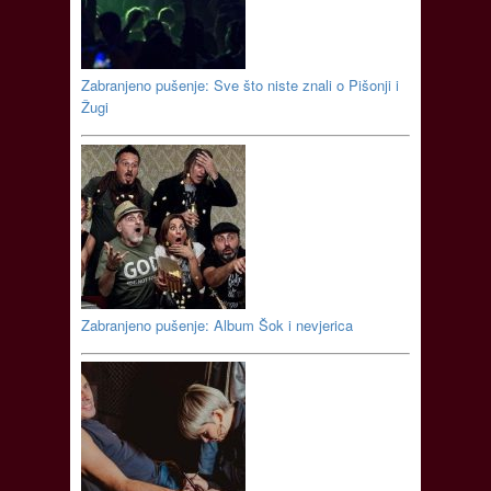
Zabranjeno pušenje: Sve što niste znali o Pišonji i
Žugi
Zabranjeno pušenje: Album Šok i nevjerica