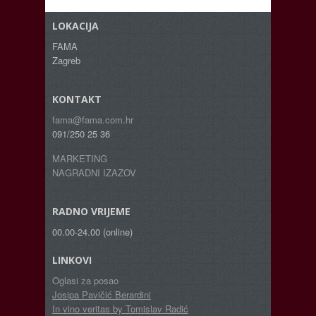
LOKACIJA
FAMA
Zagreb
KONTAKT
fama@fama.com.hr
091/250 25 36
MARKETING
NAGRADNI IZAZOV
RADNO VRIJEME
00.00-24.00 (online)
LINKOVI
Oglasi za posao
Josipa Pavičić Berardini
In vino veritas by Tomislav Radić