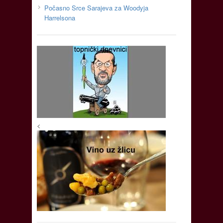
Počasno Srce Sarajeva za Woodyja
Harrelsona
<