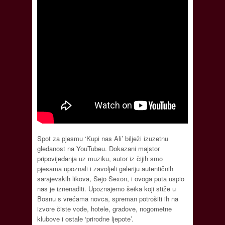
Spot za pjesmu ‘Kupi nas Ali’ bilježi izuzetnu
gledanost na YouTubeu. Dokazani majstor
pripovijedanja uz muziku, autor iz čijih smo
pjesama upoznali i zavoljeli galeriju autentičnih
sarajevskih likova, Sejo Sexon, i ovoga puta uspio
nas je iznenaditi. Upoznajemo šeika koji stiže u
Bosnu s vrećama novca, spreman potrošiti ih na
izvore čiste vode, hotele, gradove, nogometne
klubove i ostale ‘prirodne ljepote’.