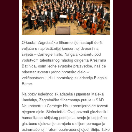
Orkestar Zagrebačke filharmonije nastupit će 6.
veljače u naprestižnijoj koncertnoj dvorani na
svijetu – Carnegie Hallu. Na gala koncertu pod
vodstvom talentiranog mladog dirigenta Krešimira
Batinića, osim jedne svjetske praizvedbe, naš će
orkestar izvesti i jedno hrvatsko djelo –
veličanstvenu ‘Idilu’ hrvatskog skladatelja Blagoja
Berse.
Na poziv uglednog skladatelja i pijanista Maleka
Jandalija, Zagrebačka filharmonija putuje u SAD.
Na koncertu u Carnegie Hallu premijerno će izvesti
njegovo djelo ‘Sinfonietta’. Ovaj poznati glazbenik i
humanitarac sirijskog podrijetla, svoje je uspješno
glazbeno djelovanje usmjerio s ciljem pomaganja
osiromašenoj i ratom obuhvaćenoj djeci Sirije. Tako