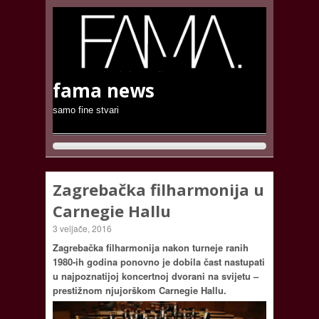
fama news
samo fine stvari
Zagrebačka filharmonija u
Carnegie Hallu
3 veljače, 2016
Zagrebačka filharmonija nakon turneje ranih
1980-ih godina ponovno je dobila čast nastupati
u najpoznatijoj koncertnoj dvorani na svijetu –
prestižnom njujorškom Carnegie Hallu.