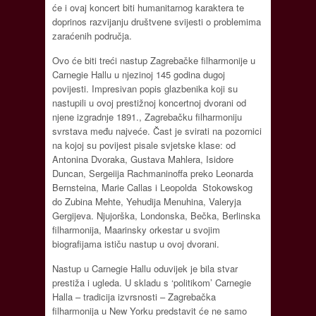
će i ovaj koncert biti humanitarnog karaktera te
doprinos razvijanju društvene svijesti o problemima
zaraćenih područja.
Ovo će biti treći nastup Zagrebačke filharmonije u
Carnegie Hallu u njezinoj 145 godina dugoj
povijesti. Impresivan popis glazbenika koji su
nastupili u ovoj prestižnoj koncertnoj dvorani od
njene izgradnje 1891., Zagrebačku filharmoniju
svrstava među najveće. Čast je svirati na pozornici
na kojoj su povijest pisale svjetske klase: od
Antonina Dvoraka, Gustava Mahlera, Isidore
Duncan, Sergeiija Rachmaninoffa preko Leonarda
Bernsteina, Marie Callas i Leopolda Stokowskog
do Zubina Mehte, Yehudija Menuhina, Valeryja
Gergijeva. Njujorška, Londonska, Bečka, Berlinska
filharmonija, Maarinsky orkestar u svojim
biografijama ističu nastup u ovoj dvorani.
Nastup u Carnegie Hallu oduvijek je bila stvar
prestiža i ugleda. U skladu s ‘politikom’ Carnegie
Halla – tradicija izvrsnosti – Zagrebačka
filharmonija u New Yorku predstavit će ne samo