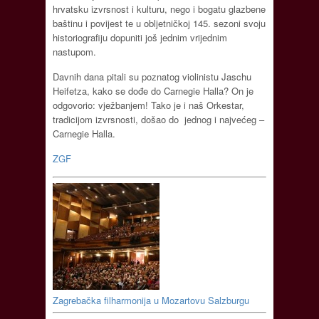
hrvatsku izvrsnost i kulturu, nego i bogatu glazbene
baštinu i povijest te u obljetničkoj 145. sezoni svoju
historiografiju dopuniti još jednim vrijednim
nastupom.
Davnih dana pitali su poznatog violinistu Jaschu
Heifetza, kako se dođe do Carnegie Halla? On je
odgovorio: vježbanjem! Tako je i naš Orkestar,
tradicijom izvrsnosti, došao do jednog i najvećeg –
Carnegie Halla.
ZGF
Zagrebačka filharmonija u Mozartovu Salzburgu