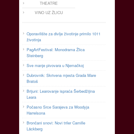
THEATRE
VINO UZ ŽLICU
Oporavilište za divlje životinje primilo 1011
životinja
PagArtFestival: Monodrama Žlica
Steinberg
Sve manje pivovara u Njemačkoj
Dubrovnik: Skrivena mjesta Grada Mare
Bratoš
Brijuni: Learovanje ispraća Šerbedžijina
Leara
Počasno Srce Sarajeva za Woodyja
Harrelsona
Brončani snovi: Novi triler Camille
Läckberg