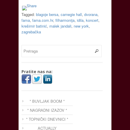
Tagged:
blagoje bersa
,
carnegie hall
,
dvorana
,
fama
,
fama.com.hr
,
filharmonija
,
idila
,
koncert
,
krešimir batinić
,
malek jandali
,
new york
,
zagrebačka
Pratite nas na:
* BUVLJAK BOOM *
* NAGRADNI IZAZOV *
* TOPNIČKI DNEVNICI *
ACTUALLY