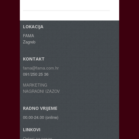
LOKACIJA
FAMA
Zagreb
KONTAKT
fama@fama.com.hr
091/250 25 36
MARKETING
NAGRADNI IZAZOV
RADNO VRIJEME
00.00-24.00 (online)
LINKOVI
Oglasi za posao