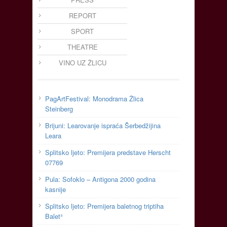
REPORT
SPORT
THEATRE
VINO UZ ŽLICU
PagArtFestival: Monodrama Žlica
Steinberg
Brijuni: Learovanje ispraća Šerbedžijina
Leara
Splitsko ljeto: Premijera predstave Herscht
07769
Pula: Sofoklo – Antigona 2000 godina
kasnije
Splitsko ljeto: Premijera baletnog triptiha
Balet³