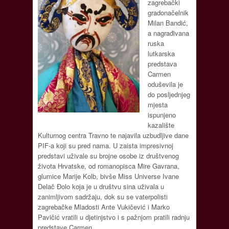
zagrebački
gradonačelnik
Milan Bandić,
a nagrađivana
ruska
lutkarska
predstava
Carmen
oduševila je
do posljednjeg
mjesta
ispunjeno
kazalište
Kulturnog centra Travno te najavila uzbudljive dane
PIF-a koji su pred nama. U zaista impresivnoj
predstavi uživale su brojne osobe iz društvenog
života Hrvatske, od romanopisca Mire Gavrana,
glumice Marije Kolb, bivše Miss Universe Ivane
Delač Đolo koja je u društvu sina uživala u
zanimljivom sadržaju, dok su se vaterpolisti
zagrebačke Mladosti Ante Vukičević i Marko
Pavičić vratili u djetinjstvo i s pažnjom pratili radnju
predstave Carmen.