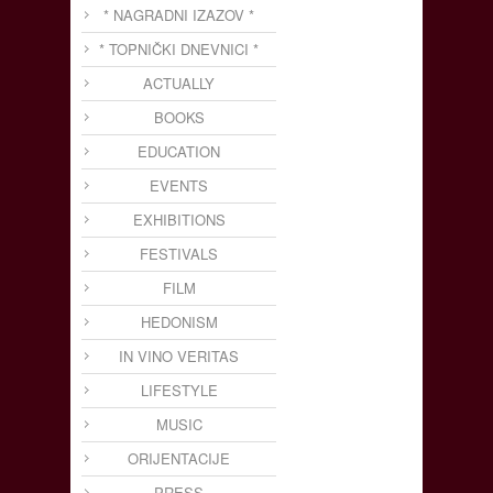
* NAGRADNI IZAZOV *
* TOPNIČKI DNEVNICI *
ACTUALLY
BOOKS
EDUCATION
EVENTS
EXHIBITIONS
FESTIVALS
FILM
HEDONISM
IN VINO VERITAS
LIFESTYLE
MUSIC
ORIJENTACIJE
PRESS