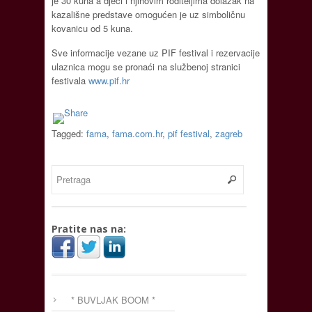
je 30 kuna a djeci i njihovim roditeljima dolazak na
kazališne predstave omogućen je uz simboličnu
kovanicu od 5 kuna.
Sve informacije vezane uz PIF festival i rezervacije
ulaznica mogu se pronaći na službenoj stranici
festivala
www.pif.hr
Tagged:
fama
,
fama.com.hr
,
pif festival
,
zagreb
Pratite nas na:
* BUVLJAK BOOM *