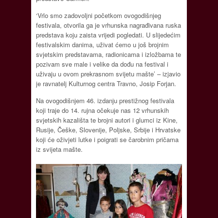
‘Vrlo smo zadovoljni početkom ovogodišnjeg
festivala, otvorila ga je vrhunska nagrađivana ruska
predstava koju zaista vrijedi pogledati. U slijedećim
festivalskim danima, uživat ćemo u još brojnim
svjetskim predstavama, radionicama i izložbama te
pozivam sve male i velike da dođu na festival i
uživaju u ovom prekrasnom svijetu mašte’ – izjavio
je ravnatelj Kulturnog centra Travno, Josip Forjan.
Na ovogodišnjem 46. izdanju prestižnog festivala
koji traje do 14. rujna očekuje nas 12 vrhunskih
svjetskih kazališta te brojni autori i glumci iz Kine,
Rusije, Češke, Slovenije, Poljske, Srbije i Hrvatske
koji će oživjeti lutke i poigrati se čarobnim pričama
iz svijeta mašte.