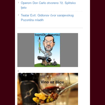
Operom Don Carlo otvoreno 72. Splitsko
ljeto
Teatar Exit: Gidionov čvor sarajevskog
Pozorišta mladih
<