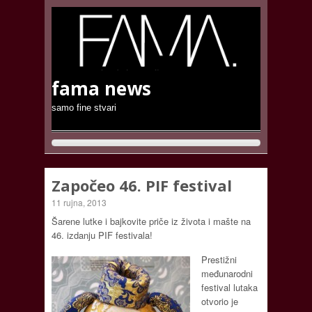
fama news
samo fine stvari
Započeo 46. PIF festival
11 rujna, 2013
Šarene lutke i bajkovite priče iz života i mašte na
46. izdanju PIF festivala!
Prestižni
međunarodni
festival lutaka
otvorio je