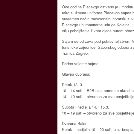
Ove godine Place2go ostvario je i modn
tako službena uniforma Place2go sajma bi
suvremen način tradicionalni hrvatski suv
Place2go i humanitarne udruge Kolajna ljub
cilju poboljšanja života djece putem obra
Sajam se održava pod pokroviteljstvom M
turističke zajednice, Saborskog odbora z
Tržnica Zagreb.
Radno vrijeme sajma
Glavna dvorana:
Petak 13. 3.
10 – 14 sati – B2B ulaz samo sa akredit
14 – 19 sati – otvoreno za sve posjetitelj
Subota i nedjelja 14. i 15.3.
10 – 19 sati – otvoreno za sve posjetitelj
Dvorana Balon:
Petak – nedjelja 10 – 20 sati, ulaz bespla