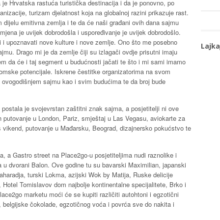
je Hrvatska rastuća turistička destinacija i da je ponovno, po
nizacije, turizam djelatnost koja na globalnoj razini prikazuje rast.
ijelu emitivna zemlja i te da će naši građani ovih dana sajmu
Izmjena je uvijek dobrodošla i uspoređivanje je uvijek dobrodošlo.
ti i upoznavati nove kulture i nove zemlje. Ono što me posebno
Lajka
u. Drago mi je da zemlje čiji su izlagači ovdje prisutni imaju
rujem da će i taj segment u budućnosti jačati te što i mi sami imamo
nomske potencijale. Iskrene čestitke organizatorima na svom
 ovogodišnjem sajmu kao i svim budućima te da broj bude
ostala je svojevrstan zaštitni znak sajma, a posjetitelji ni ove
ih putovanje u London, Pariz, smještaj u Las Vegasu, aviokarte za
ss vikend, putovanje u Mađarsku, Beograd, dizajnersko pokućstvo te
, a Gastro street na Place2go-u posjetiteljima nudi raznolike i
 u dvorani Balon. Ove godine tu su bavarski Maximilian, japanski
Maharadja, turski Lokma, azijski Wok by Matija, Ruske delicije
, Hotel Tomislavov dom najbolje kontinentalne specijalitete, Brko i
lace2go marketu moći će se kupiti različiti autohtoni i egzotični
, belgijske čokolade, egzotičnog voća i povrća sve do nakita i