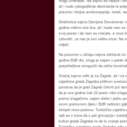
mogu iznenaditi. Na sajmu se nalaze i bro
ali i nude cjelogodišnje destinacije te pr
prisutne i brojne aviokompanije, hoteli, res
Direktorica sajma Damjana Domanovac na 
godine vidimo ista lica, ali i kada nam se
svoj posao i da nam se vraćate, a nova l
zahvaliti, za nas je ovo velika stvar. Na ov
vidjeti.’
Na pozornici u sklopu sajma održavat će s
godine B2B dio, stoga je sajam u petak do
posjetiteljima omogućiti da održe konstr
Značaj sajma velik je za Zagreb, ali i za c
zajednice grada Zagreba prilikom svečanog 
ponosna da je grad Zagreb četvrti put 
da je ove godine čak 20 posto više izlag
prema izlagačima, sajam dobio i jednu p
ovom poslovnom djelu i B2B radionici gdje ć
sklopiti nove poslove. Turistička zajedni
radi se o tome da s pet gimnazija i sredn
kulturi grada Zagreba te da to znanje p
Turističke zajednice grada Zagreba gdje s