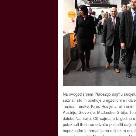
Na ovogodišnjem Place2go sajmu sudjeluje
saznati što ih očekuje u egzotičnim i dal
Tunisa, Turske, Kine, Rusije…, ali i onim
Austrije, Slovenije, Mađarske, Srbije. Tu s
daleke Namibije. Cilj sajma je iz godine u 
potaknuti ih da se odvaže posjetiti dalje d
nepoznatim informacijama o bliskim desti