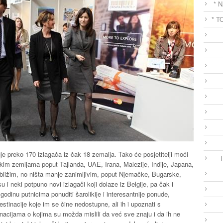
* 
* T
 preko 170 izlagača iz čak 18 zemalja. Tako će posjetitelji moći
ekim zemljama poput Tajlanda, UAE, Irana, Malezije, Indije, Japana,
 bližim, no ništa manje zanimljivim, poput Njemačke, Bugarske,
u i neki potpuno novi izlagači koji dolaze iz Belgije, pa čak i
godinu putnicima ponuditi šarolikije i interesantnije ponude,
estinacije koje im se čine nedostupne, ali ih i upoznati s
nacijama o kojima su možda mislili da već sve znaju i da ih ne