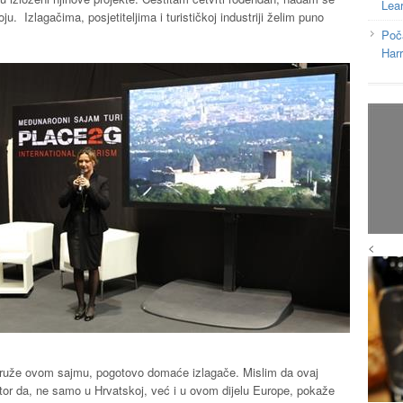
Lea
u. Izlagačima, posjetiteljima i turističkoj industriji želim puno
Poč
Har
<
pridruže ovom sajmu, pogotovo domaće izlagače. Mislim da ovaj
stor da, ne samo u Hrvatskoj, već i u ovom dijelu Europe, pokaže