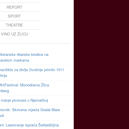
REPORT
SPORT
THEATRE
VINO UZ ŽLICU
teranske ribarske brodice na
tanskim markama
avilište za divlje životinje primilo 1011
tinja
ArtFestival: Monodrama Žlica
inberg
 manje pivovara u Njemačkoj
rovnik: Skrivena mjesta Grada Mare
toš
uni: Learovanje ispraća Šerbedžijina