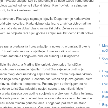
jni hrvatski izlagači koji se pripremaju za nadolazeću ljetnu sezonu
ijedloge za jednodnevne i vikend izlete. Kao i uvijek na sajmu su
orti, toplice i wellness centri.
otvorenju Place2go sajma je izjavila:’Drago nam je kada svake
 pridruže nova lica. Kada vidimo ista lica to znači da dobro radimo
ica znače da se dobar glas o nama širi dalje. Želim se svima
om se projektu radi cijeli godine i krajnji rezultat ćemo imati prilike
Medi
e razna predavanja i prezentacije, a novost u organizaciji ove je
poš
 14 sati zatvoren za posjetitelje. Time se želi poslovnim
uktivne sastanke i dogovore buduću suradnju s izlagačima.
Opor
živo
ijelu Hrvatsku, a Martina Bienenfeld, direktorica Turističke
otvorenja sajma je izjavila:’ Turistička zajednica uistinu je
Pag
domaćin ovog Međunarodnog sajma turizma. Prema brojkama vidimo
Ste
ača nego prošle godine. Posebno nas veseli da je ove godine, osim
oslovnu, dodatnu komponentu. Pozdravljam i zahvaljujem se na
Sve
e se turistička industrija uspjeti susresti, razmijeniti ideje i
Dub
ca grada Zagreba ove godine sudjeluje s projektom ‘Kultura turizma’,
Bra
jih škola pokazujemo učenicima sve ono što je važno u turizmu i u
renesu među mladim generacijama. Stoga vas pozivam na štand
Brij
u izloženi njihove projekte. Čestitam četvrti rođendan, nadam se