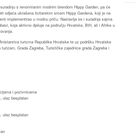
u suradnju s renomiranim modnim brendom Hippy Garden, pa će
ti odjeća ukrašena licitarskim srcem Hippy Gardena, koji je na
enir implementirao u modnu priču. Nastavlja se i suradnja sajma
avi, koja aktivno djeluje na području Hrvatske, BiH, ali i Afrike u
zovanja.
inistarstva turizma Republike Hrvatske te uz podršku Hrvatske
a turizam, Grada Zagreba, Turističke zajednice grada Zagreba i
acijama i pozivnicama
e, ulaz besplatan
e, ulaz besplatan
tan