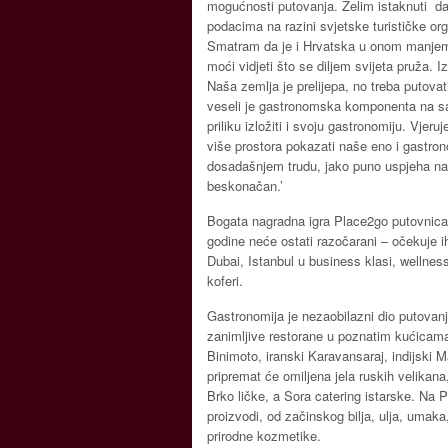
mogućnosti putovanja. Želim istaknuti da 
podacima na razini svjetske turističke orga
Smatram da je i Hrvatska u onom manjem d
moći vidjeti što se diljem svijeta pruža. 
Naša zemlja je prelijepa, no treba putova
veseli je gastronomska komponenta na sajm
priliku izložiti i svoju gastronomiju. Vje
više prostora pokazati naše eno i gastro
dosadašnjem trudu, jako puno uspjeha na
beskonačan.’
Bogata nagradna igra Place2go putovnica p
godine neće ostati razočarani – očekuje 
Dubai, Istanbul u business klasi, wellne
koferi.
Gastronomija je nezaobilazni dio putovanja
zanimljive restorane u poznatim kućicama
Binimoto, iranski Karavansaraj, indijski 
pripremat će omiljena jela ruskih velikana
Brko ličke, a Sora catering istarske. Na P
proizvodi, od začinskog bilja, ulja, umaka
prirodne kozmetike.