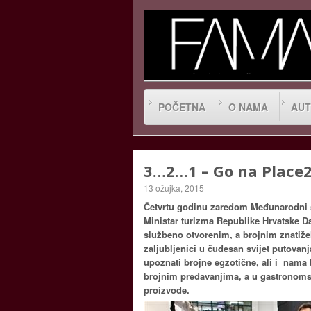
POČETNA
O NAMA
AUT
3…2…1 – Go na Place
13 ožujka, 2015
Četvrtu godinu zaredom Međunarodni sa
Ministar turizma Republike Hrvatske D
službeno otvorenim, a brojnim znatiželjn
zaljubljenici u čudesan svijet putovan
upoznati brojne egzotične, ali i nama b
brojnim predavanjima, a u gastronomsko
proizvode.