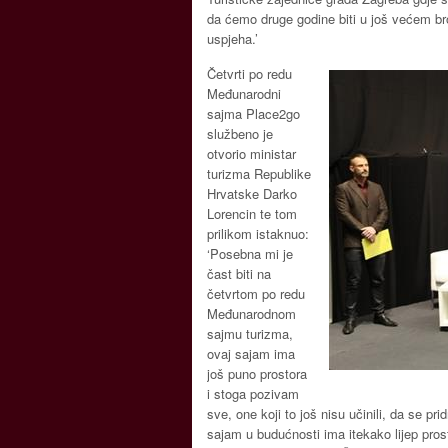
da ćemo druge godine biti u još većem broj
uspjeha.’
Četvrti po redu
Međunarodni
sajma Place2go
službeno je
otvorio ministar
turizma Republike
Hrvatske Darko
Lorencin te tom
prilikom istaknuo:
‘Posebna mi je
čast biti na
četvrtom po redu
Međunarodnom
sajmu turizma,
ovaj sajam ima
još puno prostora
i stoga pozivam
sve, one koji to još nisu učinili, da se 
sajam u budućnosti ima itekako lijep pro