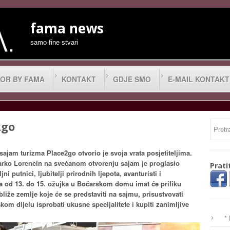
fama news
samo fine stvari
OR BY FAMA
KONTAKT
GDJE SMO
E-MAIL KONTAKT
2go
jam turizma Place2go otvorio je svoja vrata posjetiteljima.
arko Lorencin na svečanom otvorenju sajam je proglasio
Prati
i putnici, ljubitelji prirodnih ljepota, avanturisti i
ja od 13. do 15. ožujka u Boćarskom domu imat će priliku
liže zemlje koje će se predstaviti na sajmu, prisustvovati
m dijelu isprobati ukusne specijalitete i kupiti zanimljive
*