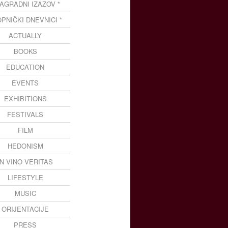
NAGRADNI IZAZOV *
OPNIČKI DNEVNICI *
ACTUALLY
BOOKS
EDUCATION
EVENTS
EXHIBITIONS
FESTIVALS
FILM
HEDONISM
IN VINO VERITAS
LIFESTYLE
MUSIC
ORIJENTACIJE
PRESS