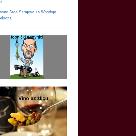
ra
asno Srce Sarajeva za Woodyja
relsona