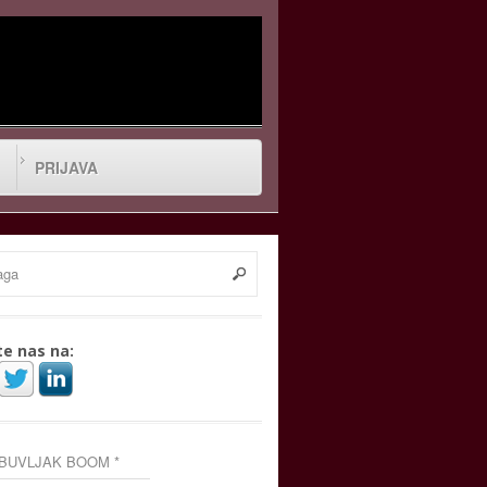
PRIJAVA
te nas na:
 BUVLJAK BOOM *