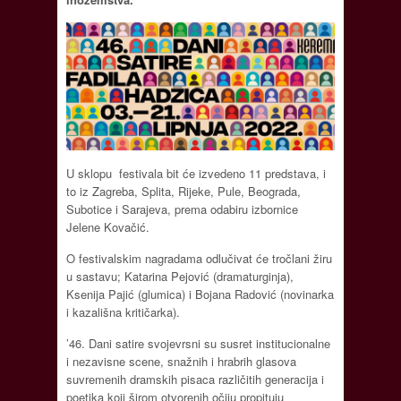
U sklopu festivala bit će izvedeno 11 predstava, i
to iz Zagreba, Splita, Rijeke, Pule, Beograda,
Subotice i Sarajeva, prema odabiru izbornice
Jelene Kovačić.
O festivalskim nagradama odlučivat će tročlani žiru
u sastavu; Katarina Pejović (dramaturginja),
Ksenija Pajić (glumica) i Bojana Radović (novinarka
i kazališna kritičarka).
’46. Dani satire svojevrsni su susret institucionalne
i nezavisne scene, snažnih i hrabrih glasova
suvremenih dramskih pisaca različitih generacija i
poetika koji širom otvorenih očiju propituju