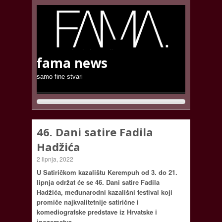
fama news
samo fine stvari
46. Dani satire Fadila
Hadžića
2 lipnja, 2022
U Satiričkom kazalištu Kerempuh od 3. do 21.
lipnja održat će se 46. Dani satire Fadila
Hadžića, međunarodni kazališni festival koji
promiče najkvalitetnije satirične i
komediografske predstave iz Hrvatske i
inozemstva.