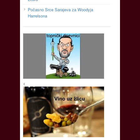
Počasno Srce Sarajeva za Woodyja
Harrelsona
<