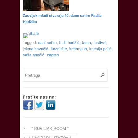
Zauvijek mladi otvaraju 40. dane satire Fadila
Hadžića
Tagged:
dani satire
,
fadil hadžić
,
fama
,
festival
,
jelena kovačić
,
kazalište
,
kerempuh
,
ksenija pajić
,
saša anočić
,
zagreb
Pratite nas na:
* BUVLJAK BOOM *
* NAGRADNI IZAZOV *