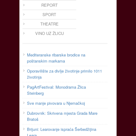
REPORT
SPORT
THEATRE
VINO UZ ŽLICU
Mediteranske ribarske brodice na
poštanskim markama
Oporavilište za divlje životinje primilo 1011
životinja
PagArtFestival: Monodrama Žlica
Steinberg
Sve manje pivovara u Njemačkoj
Dubrovnik: Skrivena mjesta Grada Mare
Bratoš
Brijuni: Learovanje ispraća Šerbedžijina
Leara