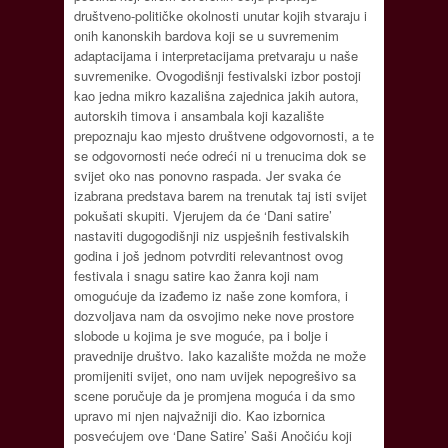
društveno-političke okolnosti unutar kojih stvaraju i
onih kanonskih bardova koji se u suvremenim
adaptacijama i interpretacijama pretvaraju u naše
suvremenike. Ovogodišnji festivalski izbor postoji
kao jedna mikro kazališna zajednica jakih autora,
autorskih timova i ansambala koji kazalište
prepoznaju kao mjesto društvene odgovornosti, a te
se odgovornosti neće odreći ni u trenucima dok se
svijet oko nas ponovno raspada. Jer svaka će
izabrana predstava barem na trenutak taj isti svijet
pokušati skupiti. Vjerujem da će ‘Dani satire’
nastaviti dugogodišnji niz uspješnih festivalskih
godina i još jednom potvrditi relevantnost ovog
festivala i snagu satire kao žanra koji nam
omogućuje da izađemo iz naše zone komfora, i
dozvoljava nam da osvojimo neke nove prostore
slobode u kojima je sve moguće, pa i bolje i
pravednije društvo. Iako kazalište možda ne može
promijeniti svijet, ono nam uvijek nepogrešivo sa
scene poručuje da je promjena moguća i da smo
upravo mi njen najvažniji dio. Kao izbornica
posvećujem ove ‘Dane Satire’ Saši Anočiću koji