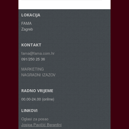
LOKACIJA
FAMA
Zagreb
KONTAKT
fama@fama.com.hr
091/250 25 36
MARKETING
NAGRADNI IZAZOV
RADNO VRIJEME
00.00-24.00 (online)
LINKOVI
Oglasi za posao
Josipa Pavičić Berardini