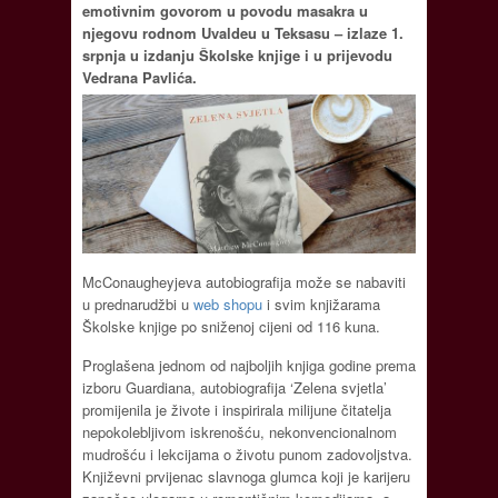
emotivnim govorom u povodu masakra u
njegovu rodnom Uvaldeu u Teksasu – izlaze 1.
srpnja u izdanju Školske knjige i u prijevodu
Vedrana Pavlića.
McConaugheyjeva autobiografija može se nabaviti
u prednarudžbi u
web shopu
i svim knjižarama
Školske knjige po sniženoj cijeni od 116 kuna.
Proglašena jednom od najboljih knjiga godine prema
izboru Guardiana, autobiografija ‘Zelena svjetla’
promijenila je živote i inspirirala milijune čitatelja
nepokolebljivom iskrenošću, nekonvencionalnom
mudrošću i lekcijama o životu punom zadovoljstva.
Književni prvijenac slavnoga glumca koji je karijeru