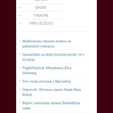
SPORT
THEATRE
VINO UZ ŽLICU
Mediteranske ribarske brodice na
poštanskim markama
Oporavilište za divlje životinje primilo 1011
životinja
PagArtFestival: Monodrama Žlica
Steinberg
Sve manje pivovara u Njemačkoj
Dubrovnik: Skrivena mjesta Grada Mare
Bratoš
Brijuni: Learovanje ispraća Šerbedžijina
Leara