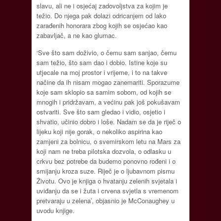
slavu, ali ne i osjećaj zadovoljstva za kojim je
težio. Do njega pak dolazi odricanjem od lako
zarađenih honorara zbog kojih se osjećao kao
zabavljač, a ne kao glumac.
‘Sve što sam doživio, o čemu sam sanjao, čemu
sam težio, što sam dao i dobio. Istine koje su
utjecale na moj prostor i vrijeme, i to na takve
načine da ih nisam mogao zanemariti. Sporazume
koje sam sklopio sa samim sobom, od kojih se
mnogih i pridržavam, a većinu pak još pokušavam
ostvariti. Sve što sam gledao i vidio, osjetio i
shvatio, učinio dobro i loše. Nadam se da je riječ o
lijeku koji nije gorak, o nekoliko aspirina kao
zamjeni za bolnicu, o svemirskom letu na Mars za
koji nam ne treba pilotska dozvola, o odlasku u
crkvu bez potrebe da budemo ponovno rođeni i o
smijanju kroza suze. Riječ je o ljubavnom pismu
Životu. Ovo je knjiga o hvatanju zelenih svjetala i
uviđanju da se i žuta i crvena svjetla s vremenom
pretvaraju u zelena’, objasnio je McConaughey u
uvodu knjige.