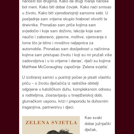
nanositi bol drugima. Kako da drugi manje nanose
bol meni. Kako biti dobar čovjek. Kako naći smisao
u životu. Kako biti vjerodostojniji samome sebi. U
posljednje sam vrijeme skupio hrabrost otvoriti te
dnevnike. Pronašao sam priče kojima sam
svjedočio i koje sam doživio, lekcije koje sam
naučio i zaboravio, pjesme, molitve, vjerovanja o
tome što je bitno i mnoštvo naljepnica za
automobile. Pronašao sam dosljednost u načinima
kojima sam pristupao životu i koji su mi pružali više
zadovoljstva i u to vrijeme i danas’, riječi su kojima
Matthew McConaughey započinje ‘Zelena svjetla’.
U izoliranoj samici u pustinji počeo je pisati vlastitu
priču – o životu dječačića iz radničke obitelji
odgojene u katoličkom duhu, kompleksnom odnosu
s roditeljima, zlostavljanju u tinejdžerskoj dobi,
glumačkom usponu, krizi i preporodu te duhovnim
traganjima, partnerstvu i djeci.
Kao svaki
dobar južnjački
dječak,