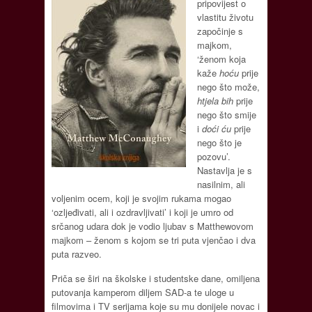
pripovijest o
vlastitu životu
započinje s
majkom,
‘ženom koja
kaže
hoću
prije
nego što može,
htjela bih
prije
nego što smije
i
doći ću
prije
nego što je
pozovu’.
Nastavlja je s
nasilnim, ali
voljenim ocem, koji je svojim rukama mogao
‘ozljeđivati, ali i ozdravljivati’ i koji je umro od
srčanog udara dok je vodio ljubav s Matthewovom
majkom – ženom s kojom se tri puta vjenčao i dva
puta razveo.
Priča se širi na školske i studentske dane, omiljena
putovanja kamperom diljem SAD-a te uloge u
filmovima i TV serijama koje su mu donijele novac i