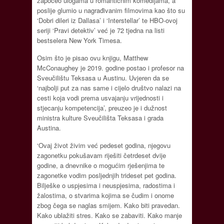
započeo ulogama u romantičnim komedijama, a
poslije glumio u nagrađivanim filmovima kao što su
‘Dobri dileri iz Dallasa’ i ‘Interstellar’ te HBO-ovoj
seriji ‘Pravi detektiv’ već je 72 tjedna na listi
bestselera New York Timesa.
Osim što je pisao ovu knjigu, Matthew
McConaughey je 2019. godine postao i profesor na
Sveučilištu Teksasa u Austinu. Uvjeren da se
‘najbolji put za nas same i cijelo društvo nalazi na
cesti koja vodi prema usvajanju vrijednosti i
stjecanju kompetencija’, preuzeo je i dužnost
ministra kulture Sveučilišta Teksasa i grada
Austina.
‘Ovaj život živim već pedeset godina, njegovu
zagonetku pokušavam riješiti četrdeset dvije
godine, a dnevnike o mogućim rješenjima te
zagonetke vodim posljednjih trideset pet godina.
Bilješke o uspjesima i neuspjesima, radostima i
žalostima, o stvarima kojima se čudim i onome
zbog čega se naglas smijem. Kako biti pravedan.
Kako ublažiti stres. Kako se zabaviti. Kako manje