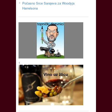
Počasno Srce Sarajeva za Woodyja
Harrelsona
<