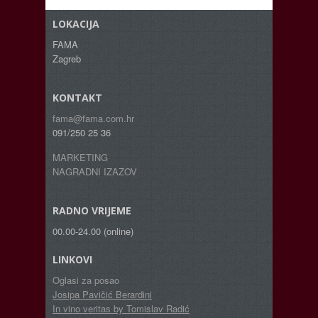
LOKACIJA
FAMA
Zagreb
KONTAKT
fama@fama.com.hr
091/250 25 36
MARKETING
NAGRADNI IZAZOV
RADNO VRIJEME
00.00-24.00 (online)
LINKOVI
Oglasi za posao
Josipa Pavičić Berardini
In vino veritas by Tomislav Radić