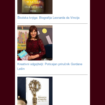
Školska knjiga: Biografija Leonarda da Vincija
Kreativni odgojitelji: Poticajan priručnik Gordane
Lešin