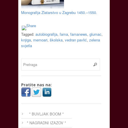
Monografija Zlatarstvo u Zagrebu 1450.–1550.
Tagged:
autobiografija
,
fama
,
famanews
,
glumac
,
knjiga
,
memoari
,
školska
,
vedran pavlić
,
zelena
svjetla
Pratite nas na:
* BUVLJAK BOOM *
* NAGRADNI IZAZOV *