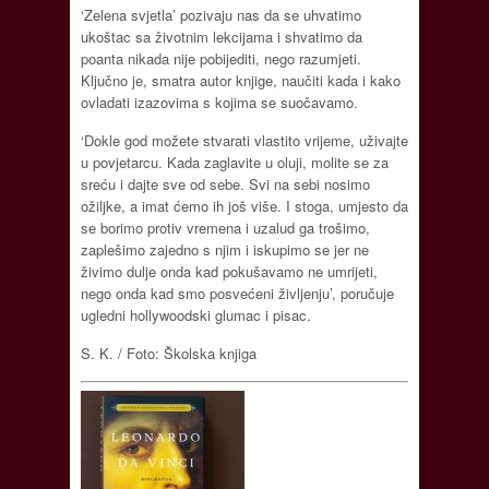
‘Zelena svjetla’ pozivaju nas da se uhvatimo
ukoštac sa životnim lekcijama i shvatimo da
poanta nikada nije pobijediti, nego razumjeti.
Ključno je, smatra autor knjige, naučiti kada i kako
ovladati izazovima s kojima se suočavamo.
‘Dokle god možete stvarati vlastito vrijeme, uživajte
u povjetarcu. Kada zaglavite u oluji, molite se za
sreću i dajte sve od sebe. Svi na sebi nosimo
ožiljke, a imat ćemo ih još više. I stoga, umjesto da
se borimo protiv vremena i uzalud ga trošimo,
zaplešimo zajedno s njim i iskupimo se jer ne
živimo dulje onda kad pokušavamo ne umrijeti,
nego onda kad smo posvećeni življenju’, poručuje
ugledni hollywoodski glumac i pisac.
S. K. / Foto: Školska knjiga