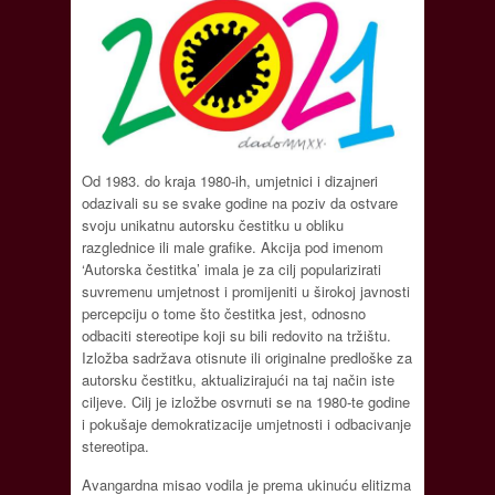
Od 1983. do kraja 1980-ih, umjetnici i dizajneri
odazivali su se svake godine na poziv da ostvare
svoju unikatnu autorsku čestitku u obliku
razglednice ili male grafike. Akcija pod imenom
‘Autorska čestitka’ imala je za cilj popularizirati
suvremenu umjetnost i promijeniti u širokoj javnosti
percepciju o tome što čestitka jest, odnosno
odbaciti stereotipe koji su bili redovito na tržištu.
Izložba sadržava otisnute ili originalne predloške za
autorsku čestitku, aktualizirajući na taj način iste
ciljeve. Cilj je izložbe osvrnuti se na 1980-te godine
i pokušaje demokratizacije umjetnosti i odbacivanje
stereotipa.
Avangardna misao vodila je prema ukinuću elitizma