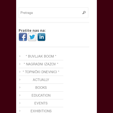
Pratite nas na:
* BUVLJAK BOOM *
* NAGRADNI IZAZOV *
* TOPNIČKI DNEVNICI *
ACTUALLY
BOOKS
EDUCATION
EVENTS
EXHIBITIONS