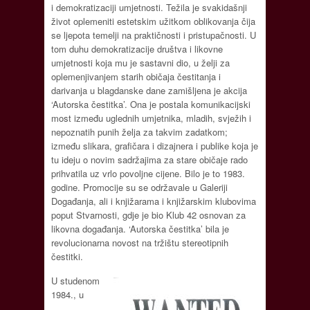
i demokratizaciji umjetnosti. Težila je svakidašnji
život oplemeniti estetskim užitkom oblikovanja čija
se ljepota temelji na praktičnosti i pristupačnosti. U
tom duhu demokratizacije društva i likovne
umjetnosti koja mu je sastavni dio, u želji za
oplemenjivanjem starih običaja čestitanja i
darivanja u blagdanske dane zamišljena je akcija
‘Autorska čestitka’. Ona je postala komunikacijski
most između uglednih umjetnika, mladih, svježih i
nepoznatih punih želja za takvim zadatkom;
između slikara, grafičara i dizajnera i publike koja je
tu ideju o novim sadržajima za stare običaje rado
prihvatila uz vrlo povoljne cijene. Bilo je to 1983.
godine. Promocije su se održavale u Galeriji
Događanja, ali i knjižarama i knjižarskim klubovima
poput Stvarnosti, gdje je bio Klub 42 osnovan za
likovna događanja. ‘Autorska čestitka’ bila je
revolucionarna novost na tržištu stereotipnih
čestitki.
U studenom
1984., u