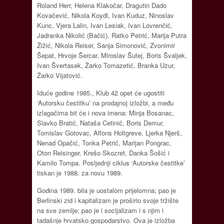
Roland Herr, Helena Klakočar, Dragutin Dado
Kovačević, Nikola Koydl, Ivan Kuduz, Ninoslav
Kunc, Vjera Lalin, Ivan Lesiak, Ivan Lovrenčić,
Jadranka Nikolić (Bačić), Ratko Petrić, Marija Putra
Žižić, Nikola Reiser, Sanja Simonović, Zvonimir
Šepat, Hrvoje Šercar, Miroslav Šutej, Boris Švaljek,
Ivan Švertasek, Žarko Tomazetić, Branka Uzur,
Žarko Vijatović.
Iduće godine 1985., Klub 42 opet će ugostiti
‘Autorsku čestitku’ na prodajnoj izložbi, a među
izlagačima bit će i nova imena: Minja Bosanac,
Slavko Bratić, Nataša Cetinić, Boris Demur,
Tomislav Gotovac, Alfons Holtgreve, Ljerka Njerš,
Nenad Opačić, Tonka Petrić, Marijan Pongrac,
Oton Reisinger, Krešo Skozret, Danka Šošić i
Kamilo Tompa. Posljednji ciklus ‘Autorske čestitke’
tiskan je 1988. za novu 1989.
Godina 1989. bila je uostalom prijelomna; pao je
Berlinski zid i kapitalizam je proširio svoje tržište
na sve zemlje; pao je i socijalizam i s njim i
tadašnje hrvatsko gospodarstvo. Ova je izložba