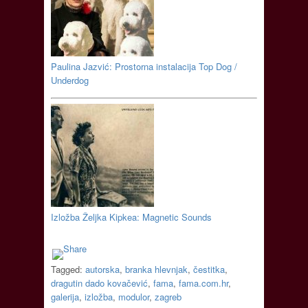
Paulina Jazvić: Prostorna instalacija Top Dog /
Underdog
Izložba Željka Kipkea: Magnetic Sounds
Tagged:
autorska
,
branka hlevnjak
,
čestitka
,
dragutin dado kovačević
,
fama
,
fama.com.hr
,
galerija
,
izložba
,
modulor
,
zagreb