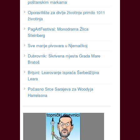
poštanskim markama
Oporavilište za divlje životinje primilo 1011
životinja
PagArtFestival: Monodrama Žlica
Steinberg
Sve manje pivovara u Njemačkoj
Dubrovnik: Skrivena mjesta Grada Mare
Bratoš
Brijuni: Learovanje ispraća Šerbedžijina
Leara
Počasno Srce Sarajeva za Woodyja
Harrelsona