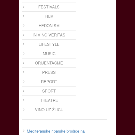
FESTIVALS
FILM
HEDONISM
IN VINO VERITAS
LIFESTYLE
MUSIC
ORIJENTACIJE
PRESS
REPORT
SPORT
THEATRE
VINO UZ ŽLICU
Mediteranske ribarske brodice na