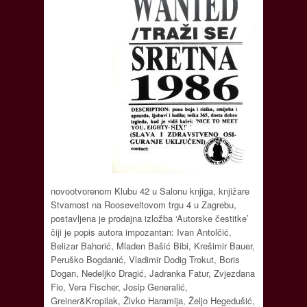
novootvorenom Klubu 42 u Salonu knjiga, knjižare
Stvarnost na Rooseveltovom trgu 4 u Zagrebu,
postavljena je prodajna izložba ‘Autorske čestitke’
čiji je popis autora impozantan: Ivan Antolčić,
Belizar Bahorić, Mladen Bašić Bibi, Krešimir Bauer,
Peruško Bogdanić, Vladimir Dodig Trokut, Boris
Dogan, Nedeljko Dragić, Jadranka Fatur, Zvjezdana
Fio, Vera Fischer, Josip Generalić,
Greiner&Kropilak, Živko Haramija, Željo Hegedušić,