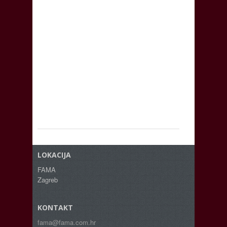
LOKACIJA
FAMA
Zagreb
KONTAKT
fama@fama.com.hr