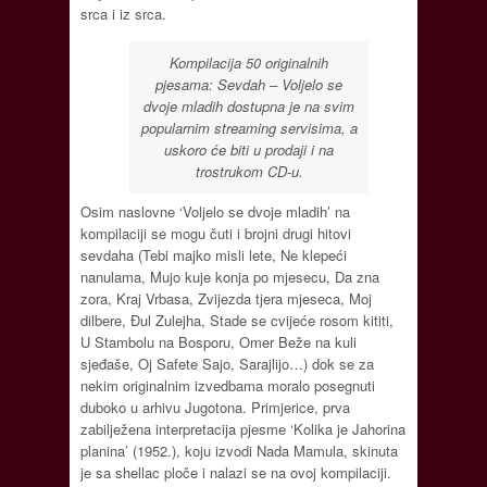
srca i iz srca.
Kompilacija 50 originalnih
pjesama: Sevdah – Voljelo se
dvoje mladih dostupna je na svim
popularnim streaming servisima, a
uskoro će biti u prodaji i na
trostrukom CD-u.
Osim naslovne ‘Voljelo se dvoje mladih’ na
kompilaciji se mogu čuti i brojni drugi hitovi
sevdaha (Tebi majko misli lete, Ne klepeći
nanulama, Mujo kuje konja po mjesecu, Da zna
zora, Kraj Vrbasa, Zvijezda tjera mjeseca, Moj
dilbere, Đul Zulejha, Stade se cvijeće rosom kititi,
U Stambolu na Bosporu, Omer Beže na kuli
sjeđaše, Oj Safete Sajo, Sarajlijo…) dok se za
nekim originalnim izvedbama moralo posegnuti
duboko u arhivu Jugotona. Primjerice, prva
zabilježena interpretacija pjesme ‘Kolika je Jahorina
planina’ (1952.), koju izvodi Nada Mamula, skinuta
je sa shellac ploče i nalazi se na ovoj kompilaciji.