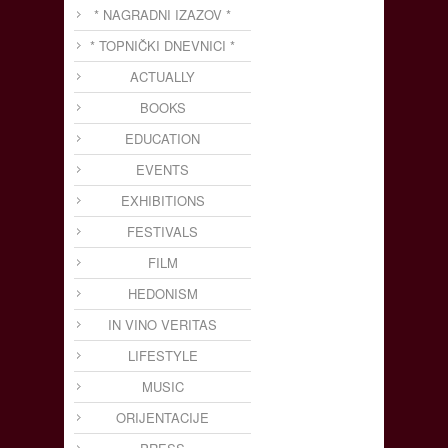
* NAGRADNI IZAZOV *
* TOPNIČKI DNEVNICI *
ACTUALLY
BOOKS
EDUCATION
EVENTS
EXHIBITIONS
FESTIVALS
FILM
HEDONISM
IN VINO VERITAS
LIFESTYLE
MUSIC
ORIJENTACIJE