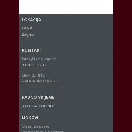
LOKACIJA
FAMA
Zagreb
KONTAKT
fama@fama.com.hr
091/250 25 36
MARKETING
NAGRADNI IZAZOV
RADNO VRIJEME
00.00-24.00 (online)
LINKOVI
Oglasi za posao
Josipa Pavičić Berardini