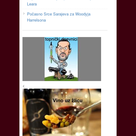
Leara
Počasno Srce Sarajeva za Woodyja
Harrelsona
<