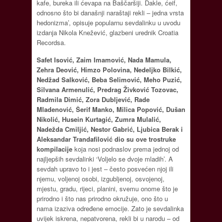
kafe, bureka ili ćevapa na Baščaršiji. Dakle, ćeif,
odnosno što bi današnji naraštaji rekli – jedna vrsta
hedonizma’, opisuje popularnu sevdalinku u uvodu
izdanja Nikola Knežević, glazbeni urednik Croatia
Recordsa.
Safet Isović, Zaim Imamović, Nada Mamula,
Zehra Deović, Himzo Polovina, Nedeljko Bilkić,
Nedžad Salković, Beba Selimović, Meho Puzić,
Silvana Armenulić, Predrag Živković Tozovac,
Radmila Dimić, Zora Dubljević, Rade
Mladenović, Šerif Manko, Milica Popović, Dušan
Nikolić, Husein Kurtagić, Zumra Mulalić,
Nadežda Cmiljić, Nestor Gabrić, Ljubica Berak i
Aleksandar Trandafilović dio su ove trostruke
kompilacije
koja nosi podnaslov prema jednoj od
najljepših sevdalinki ‘Voljelo se dvoje mladih’. A
sevdah upravo to i jest – često posvećen njoj ili
njemu, voljenoj osobi, izgubljenoj, osvojenoj,
mjestu, gradu, rijeci, planini, svemu onome što je
prirodno i što nas prirodno okružuje, ono što u
nama izaziva određene emocije. Zato je sevdalinka
uvijek iskrena, nepatvorena, rekli bi u narodu – od