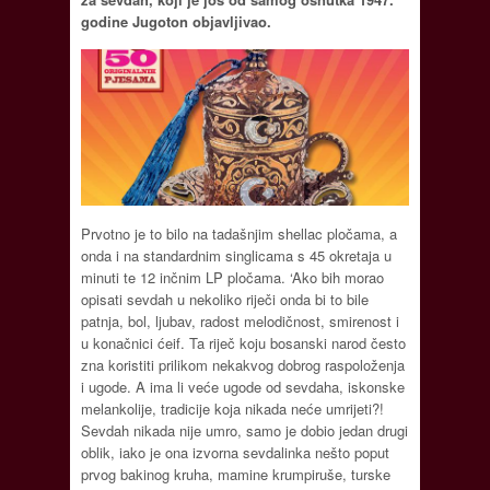
godine Jugoton objavljivao.
Prvotno je to bilo na tadašnjim shellac pločama, a
onda i na standardnim singlicama s 45 okretaja u
minuti te 12 inčnim LP pločama. ‘Ako bih morao
opisati sevdah u nekoliko riječi onda bi to bile
patnja, bol, ljubav, radost melodičnost, smirenost i
u konačnici ćeif. Ta riječ koju bosanski narod često
zna koristiti prilikom nekakvog dobrog raspoloženja
i ugode. A ima li veće ugode od sevdaha, iskonske
melankolije, tradicije koja nikada neće umrijeti?!
Sevdah nikada nije umro, samo je dobio jedan drugi
oblik, iako je ona izvorna sevdalinka nešto poput
prvog bakinog kruha, mamine krumpiruše, turske