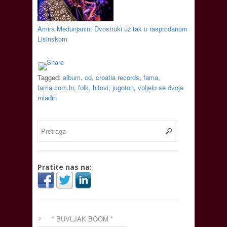
Amira Medunjanin: Dvostruki užitak u rasprodanom
Lisinskom
Tagged:
album
,
cd
,
croatia records
,
fama
,
fama.com.hr
,
folk
,
hitovi
,
jugoton
,
voljelo se dvoje
mladih
Pratite nas na:
* BUVLJAK BOOM *