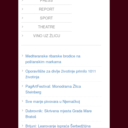
PRESS
REPORT
SPORT
THEATRE
VINO UZ ŽLICU
Mediteranske ribarske brodice na
poštanskim markama
Oporavilište za divlje životinje primilo 1011
životinja
PagArtFestival: Monodrama Žlica
Steinberg
Sve manje pivovara u Njemačkoj
Dubrovnik: Skrivena mjesta Grada Mare
Bratoš
Brijuni: Learovanje ispraća Šerbedžijina