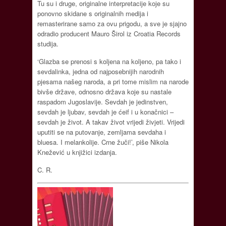
Tu su i druge, originalne interpretacije koje su
ponovno skidane s originalnih medija i
remasterirane samo za ovu prigodu, a sve je sjajno
odradio producent Mauro Širol iz Croatia Records
studija.
‘Glazba se prenosi s koljena na koljeno, pa tako i
sevdalinka, jedna od najposebnijih narodnih
pjesama našeg naroda, a pri tome mislim na narode
bivše države, odnosno država koje su nastale
raspadom Jugoslavije. Sevdah je jedinstven,
sevdah je ljubav, sevdah je ćeif i u konačnici –
sevdah je život. A takav život vrijedi živjeti. Vrijedi
uputiti se na putovanje, zemljama sevdaha i
bluesa. I melankolije. Crne žuči!’, piše Nikola
Knežević u knjižici izdanja.
C. R.