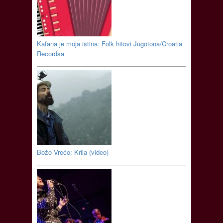
Kafana je moja istina: Folk hitovi Jugotona/Croatia
Recordsa
Božo Vrećo: Krila (video)