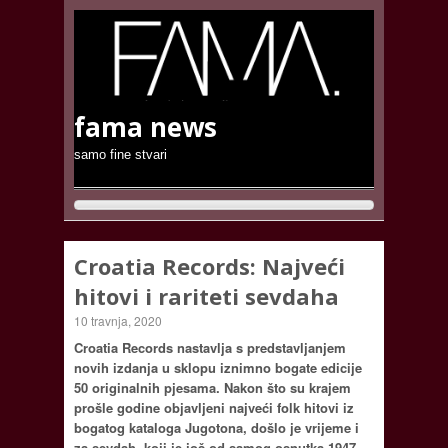
fama news
samo fine stvari
Croatia Records: Najveći
hitovi i rariteti sevdaha
10 travnja, 2020
Croatia Records nastavlja s predstavljanjem
novih izdanja u sklopu iznimno bogate edicije
50 originalnih pjesama. Nakon što su krajem
prošle godine objavljeni najveći folk hitovi iz
bogatog kataloga Jugotona, došlo je vrijeme i
za sevdah, koji je još od samog osnutka 1947.