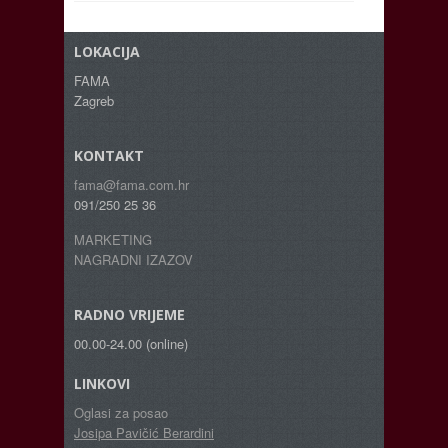
LOKACIJA
FAMA
Zagreb
KONTAKT
fama@fama.com.hr
091/250 25 36
MARKETING
NAGRADNI IZAZOV
RADNO VRIJEME
00.00-24.00 (online)
LINKOVI
Oglasi za posao
Josipa Pavičić Berardini