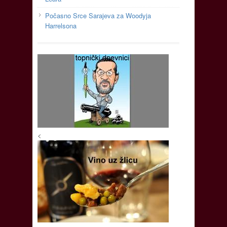
Počasno Srce Sarajeva za Woodyja
Harrelsona
<