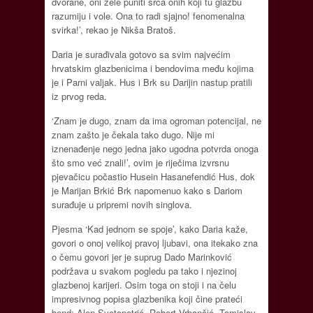
dvorane, oni žele puniti srca onih koji tu glazbu
razumiju i vole. Ona to radi sjajno! fenomenalna
svirka!’, rekao je Nikša Bratoš.
Daria je surađivala gotovo sa svim najvećim
hrvatskim glazbenicima i bendovima među kojima
je i Parni valjak. Hus i Brk su Darijin nastup pratili
iz prvog reda.
‘Znam je dugo, znam da ima ogroman potencijal, ne
znam zašto je čekala tako dugo. Nije mi
iznenađenje nego jedna jako ugodna potvrda onoga
što smo već znali!’, ovim je riječima izvrsnu
pjevačicu počastio Husein Hasanefendić Hus, dok
je Marijan Brkić Brk napomenuo kako s Dariom
surađuje u pripremi novih singlova.
Pjesma ‘Kad jednom se spoje’, kako Daria kaže,
govori o onoj velikoj pravoj ljubavi, ona itekako zna
o čemu govori jer je suprug Dado Marinković
podržava u svakom pogledu pa tako i njezinoj
glazbenoj karijeri. Osim toga on stoji i na čelu
impresivnog popisa glazbenika koji čine prateći
bend: Alen Svetopetrić, Robert Vrbančić, Tomislav