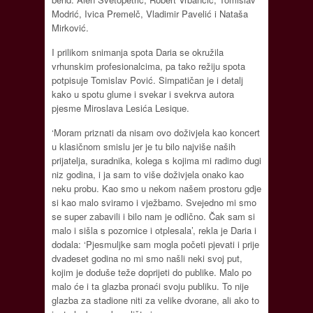
Modrić, Ivica Premelč, Vladimir Pavelić i Nataša
Mirković.
I prilikom snimanja spota Daria se okružila
vrhunskim profesionalcima, pa tako režiju spota
potpisuje Tomislav Pović. Simpatičan je i detalj
kako u spotu glume i svekar i svekrva autora
pjesme Miroslava Lesića Lesique.
‘Moram priznati da nisam ovo doživjela kao koncert
u klasičnom smislu jer je tu bilo najviše naših
prijatelja, suradnika, kolega s kojima mi radimo dugi
niz godina, i ja sam to više doživjela onako kao
neku probu. Kao smo u nekom našem prostoru gdje
si kao malo sviramo i vježbamo. Svejedno mi smo
se super zabavili i bilo nam je odlično. Čak sam si
malo i sišla s pozornice i otplesala’, rekla je Daria i
dodala: ‘Pjesmuljke sam mogla početi pjevati i prije
dvadeset godina no mi smo našli neki svoj put,
kojim je doduše teže doprijeti do publike. Malo po
malo će i ta glazba pronaći svoju publiku. To nije
glazba za stadione niti za velike dvorane, ali ako to