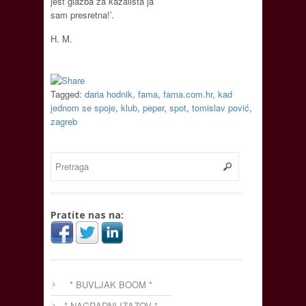
jest glazba za kazališta ja
sam presretna!’.
H. M.
Tagged:
daria hodnik
,
fama
,
fama.com.hr
,
kad
jednom se spoje
,
klub
,
peper
,
spot
,
tomislav pović
,
zagreb
Pratite nas na:
* BUVLJAK BOOM *
* NAGRADNI IZAZOV *