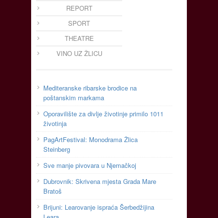
REPORT
SPORT
THEATRE
VINO UZ ŽLICU
Mediteranske ribarske brodice na
poštanskim markama
Oporavilište za divlje životinje primilo 1011
životinja
PagArtFestival: Monodrama Žlica
Steinberg
Sve manje pivovara u Njemačkoj
Dubrovnik: Skrivena mjesta Grada Mare
Bratoš
Brijuni: Learovanje ispraća Šerbedžijina
Leara