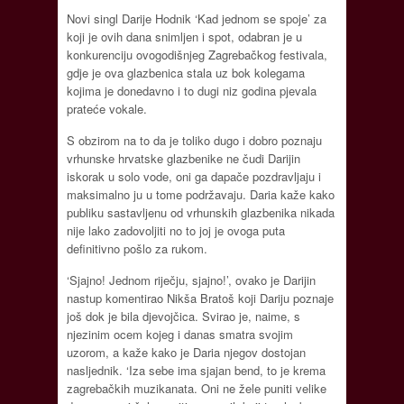
Novi singl Darije Hodnik ‘Kad jednom se spoje’ za
koji je ovih dana snimljen i spot, odabran je u
konkurenciju ovogodišnjeg Zagrebačkog festivala,
gdje je ova glazbenica stala uz bok kolegama
kojima je donedavno i to dugi niz godina pjevala
prateće vokale.
S obzirom na to da je toliko dugo i dobro poznaju
vrhunske hrvatske glazbenike ne čudi Darijin
iskorak u solo vode, oni ga dapače pozdravljaju i
maksimalno ju u tome podržavaju. Daria kaže kako
publiku sastavljenu od vrhunskih glazbenika nikada
nije lako zadovoljiti no to joj je ovoga puta
definitivno pošlo za rukom.
‘Sjajno! Jednom riječju, sjajno!’, ovako je Darijin
nastup komentirao Nikša Bratoš koji Dariju poznaje
još dok je bila djevojčica. Svirao je, naime, s
njezinim ocem kojeg i danas smatra svojim
uzorom, a kaže kako je Daria njegov dostojan
nasljednik. ‘Iza sebe ima sjajan bend, to je krema
zagrebačkih muzikanata. Oni ne žele puniti velike