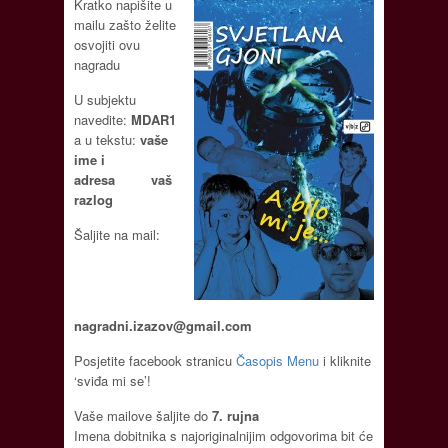
Kratko napišite u
mailu zašto želite
osvojiti ovu
nagradu
U subjektu
navedite:
MDAR1
a u tekstu:
vaše
ime i
adresa
vaš
razlog
Šaljite na mail:
nagradni.izazov@gmail.com
Posjetite facebook stranicu
Časopis Menu
i kliknite
‘sviđa mi se’!
Vaše mailove šaljite do
7. rujna
Imena dobitnika s najoriginalnijim odgovorima bit će