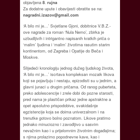
objavljena
8
.
rujna
Za dodatne upute i obavijesti obratite se na:
nagradni.izazov@gmail.com
‘A bilo mi je…’ Svjetlane Gjoni, dobitnice V.B.Z.-
ove nagrade za roman ‘Nula Nemo’, zbirka je
uzbudljivih i intrigantno napisanih kratkih priča o
‘malim’ ljudima i ‘malim’ životima rasutim starim
kontinentom, od Zagreba i Opatije do Beča i
Moskve.
Slijedeći kronologiju jednog dužeg ljudskog života,
‘A bilo mi je…’ iscrtava kompleksan mozaik likova
koji se pojavljuju i nestaju, epizodisti su u jednim, a
glavni junaci u drugim pričama. Od ranog puberteta,
preko adolescencije i zrele dobi do pozne starosti,
pred nama je plastičan prikaz jedne apstraktne a
opet apsolutno prispodobive, svakidašnje
egzistencije koja se doima univerzalnom i na
trenutke gotovo bolno poznatom. Likove pratimo
jednako minuciozno i zavodljivo u sasvim
nevažnim kao i u prijelomnim životnim događajima;
s njima prolazimo popodnevne kave, kao i