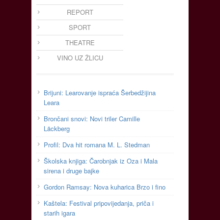
REPORT
SPORT
THEATRE
VINO UZ ŽLICU
Brijuni: Learovanje ispraća Šerbedžijina
Leara
Brončani snovi: Novi triler Camille
Läckberg
Profil: Dva hit romana M. L. Stedman
Školska knjiga: Čarobnjak iz Oza i Mala
sirena i druge bajke
Gordon Ramsay: Nova kuharica Brzo i fino
Kaštela: Festival pripovijedanja, priča i
starih igara