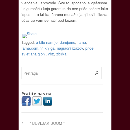
vjenčanja i sprovode. Sve to ispričano je vještinom
i sigurnošću koja garantira da ove priče nećete lako
ispustiti, a krhka, šarena menažerija njihovih likova
učas će vam se naći pod kožom.
Tagged:
a bilo nam je
,
darujemo
,
fama
,
fama.com.hr
,
knjiga
,
nagradni izazov
,
priče
,
svjetlana gjoni
,
vbz
,
zbirka
Pratite nas na:
* BUVLJAK BOOM *