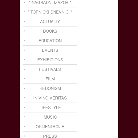
* NAGRADNI IZAZOV *
* TOPNIČKI DNEVNICI *
ACTUALLY
BOOKS
EDUCATION
EVENTS
EXHIBITIONS
FESTIVALS
FILM
HEDONISM
IN VINO VERITAS
LIFESTYLE
MUSIC
ORIJENTACIJE
PRESS