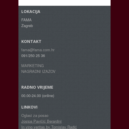
LOKACIJA
FAMA
Zagreb
KONTAKT
fama@fama.com.hr
091/250 25 36
MARKETING
NAGRADNI IZAZOV
RADNO VRIJEME
00.00-24.00 (online)
LINKOVI
Oglasi za posao
Josipa Pavičić Berardini
In vino veritas by Tomislav Radić