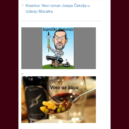
Krastice: Novi roman Josipa Čekolja u
izdanju Mozaika
<