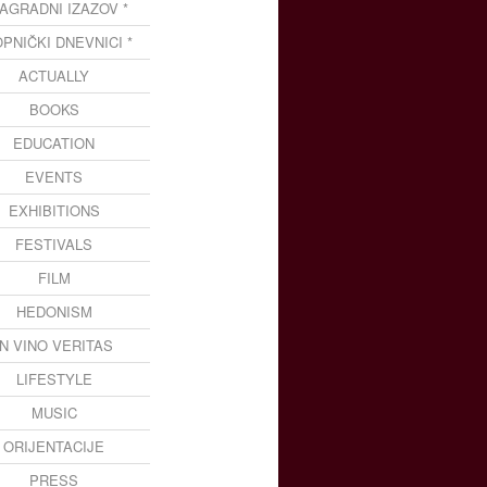
NAGRADNI IZAZOV *
OPNIČKI DNEVNICI *
ACTUALLY
BOOKS
EDUCATION
EVENTS
EXHIBITIONS
FESTIVALS
FILM
HEDONISM
IN VINO VERITAS
LIFESTYLE
MUSIC
ORIJENTACIJE
PRESS