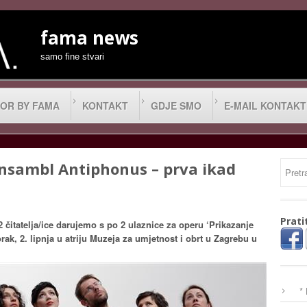
fama news
samo fine stvari
OR BY FAMA
KONTAKT
GDJE SMO
E-MAIL KONTAKT
nsambl Antiphonus – prva ikad
Prati
čitatelja/ice darujemo s po 2 ulaznice za operu ‘Prikazanje
torak, 2. lipnja u atriju Muzeja za umjetnost i obrt u Zagrebu u
*