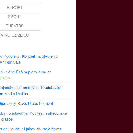
REPORT
SPORT
THEATRE
VINO UZ ŽLICU
o Pogorelić: Koncert na otvorenju
ArtFestivala
enik: Ane Paška premijerno na
inskoj
ojanstveno i emotivno: Predstavljen
um Matije Dedića
ija: Jerry Ricks Blues Festival
ožba i predavanje: Povijest makedonske
k glazbe
ques Houdek: Ljubav do kraja života