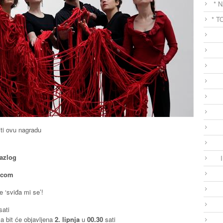
* 
* T
iti ovu nagradu
razlog
.com
te ‘sviđa mi se’!
sati
ma bit će objavljena
2. lipnja
u
00.30
sati