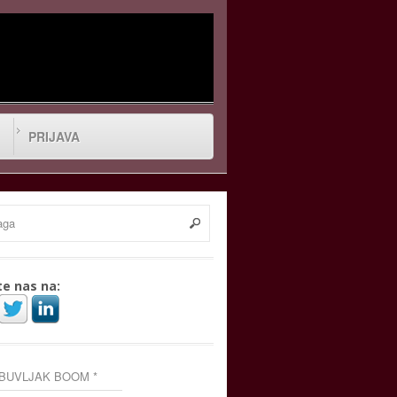
PRIJAVA
te nas na:
 BUVLJAK BOOM *