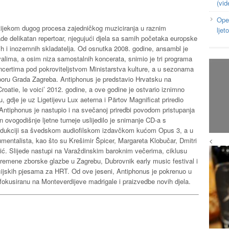
(vid
Ope
e tijekom dugog procesa zajedničkog muziciranja u raznim
ljeto
rade delikatan repertoar, njegujući djela sa samih početaka europske
ih i inozemnih skladatelja. Od osnutka 2008. godine, ansambl je
alima, a osim niza samostalnih koncerata, snimio je tri programa
certima pod pokroviteljstvom Ministarstva kulture, a u sezonama
poru Grada Zagreba. Antiphonus je predstavio Hrvatsku na
roatie, le voici’ 2012. godine, a ove godine je ostvario iznimno
gdje je uz Ligetijevu Lux aeterna i Pärtov Magnificat priredio
Antiphonus je nastupio i na svečanoj priredbi povodom pristupanja
 ovogodišnje ljetne turneje uslijedilo je snimanje CD-a s
odukciji sa švedskom audiofilskom izdavčkom kućom Opus 3, a u
<
rumentalista, kao što su Krešimir Špicer, Margareta Klobučar, Dmitri
. Slijede nastupi na Varaždinskim baroknim večerima, ciklusu
vremene zborske glazbe u Zagrebu, Dubrovnik early music festival i
cijskih pjesama za HRT. Od ove jeseni, Antiphonus je pokrenuo u
fokusiranu na Monteverdijeve madrigale i praizvedbe novih djela.