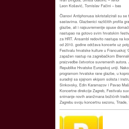
Leon Košavić, Tomislav Fačini – bas
Članovi Antiphonusa iskristalizirali su s
sastavima. Glazbenici različitih profila g
glazbe, ali i najsuvremenije opuse domać
nastupao na gotovo svim hrvatskim festiv
za HRT. Ansambl redovito nastupa na kon
od 2010. godine održava koncerte uz pot
Festivalu hrvatske kulture u Francuskoj ‘C
zapažen nastup na zagrebačkom Biennalu, 
praizvedbe četvorice suvremenih autora. 
Republike Hrvatske Europskoj uniji. Nakon
programom hrvatske rane glazbe, u kopr
suradnji sa sjajnom ekipom solista i inst
Sinkovsky, Edin Karamazov i Pavao Mašić
Koncertne direkcije Zagreb, Festivalu su
snimanje novih aranžmana božićnih tradi
Zagrebu svoju koncertnu sezonu, Triade, 