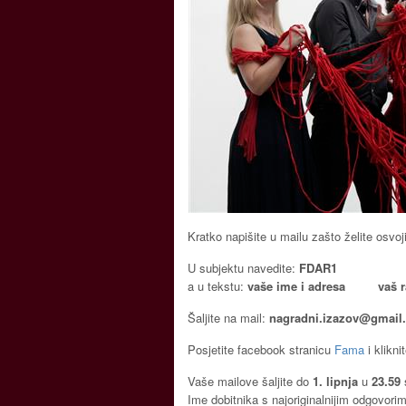
Kratko napišite u mailu zašto želite osvoj
U subjektu navedite:
FDAR1
a u tekstu:
vaše ime i adresa
vaš 
Šaljite na mail:
nagradni.izazov@gmail
Posjetite facebook stranicu
Fama
i klikni
Vaše mailove šaljite do
1. lipnja
u
23.59
Ime dobitnika s najoriginalnijim odgovori