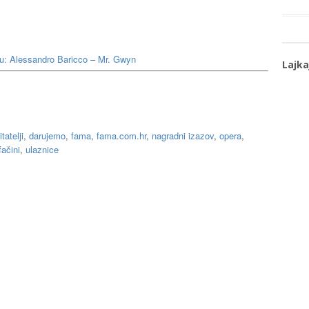
u: Alessandro Baricco – Mr. Gwyn
Lajka
itatelji
,
darujemo
,
fama
,
fama.com.hr
,
nagradni izazov
,
opera
,
fačini
,
ulaznice