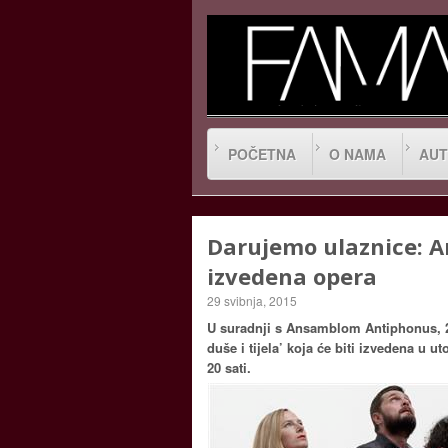
POČETNA
O NAMA
AUT
Darujemo ulaznice: A
izvedena opera
29 svibnja, 2015
U suradnji s Ansamblom Antiphonus, 2 
duše i tijela’ koja će biti izvedena u u
20 sati.