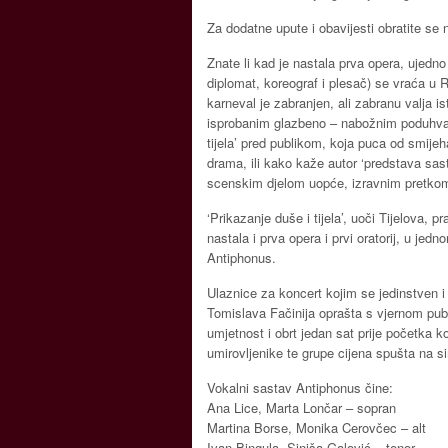
Za dodatne upute i obavijesti obratite se 
Znate li kad je nastala prva opera, ujedno 
diplomat, koreograf i plesač) se vraća u 
karneval je zabranjen, ali zabranu valja 
isprobanim glazbeno – nabožnim poduhvatim
tijela’ pred publikom, koja puca od smijeh
drama, ili kako kaže autor ‘predstava sas
scenskim djelom uopće, izravnim pretkom 
‘Prikazanje duše i tijela’, uoči Tijelova, p
nastala i prva opera i prvi oratorij, u j
Antiphonus.
Ulaznice za koncert kojim se jedinstven 
Tomislava Fačinija oprašta s vjernom pub
umjetnost i obrt jedan sat prije početka k
umirovljenike te grupe cijena spušta na s
Vokalni sastav Antiphonus čine:
Ana Lice, Marta Lončar – sopran
Martina Borse, Monika Cerovčec – alt
Ivan Bingula, Siniša Galović – tenor