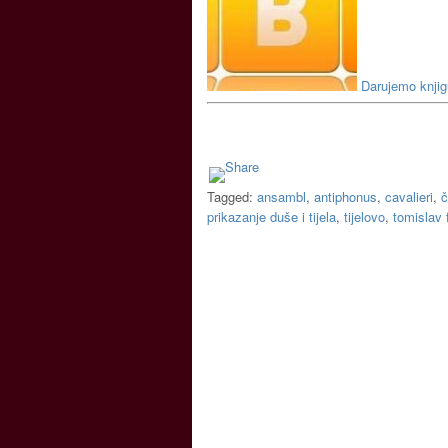
Darujemo knjig
Tagged:
ansambl
,
antiphonus
,
cavalieri
,
č
prikazanje duše i tijela
,
tijelovo
,
tomislav 