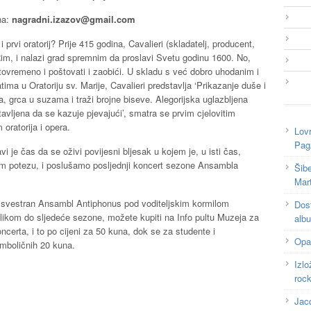
na:
nagradni.izazov@gmail.com
i prvi oratorij? Prije 415 godina, Cavalieri (skladatelj, producent,
Rim, i nalazi grad spremnim da proslavi Svetu godinu 1600. No,
istovremeno i poštovati i zaobići. U skladu s već dobro uhodanim i
a u Oratoriju sv. Marije, Cavalieri predstavlja ‘Prikazanje duše i
a, grca u suzama i traži brojne biseve. Alegorijska uglazbljena
tavljena da se kazuje pjevajući’, smatra se prvim cjelovitim
oratorija i opera.
Lovr
Pag
ravi je čas da se oživi povijesni bljesak u kojem je, u isti čas,
ednom potezu, i poslušamo posljednji koncert sezone Ansambla
Šib
Mart
i svestran Ansambl Antiphonus pod voditeljskim kormilom
Dost
likom do sljedeće sezone, možete kupiti na Info pultu Muzeja za
alb
oncerta, i to po cijeni za 50 kuna, dok se za studente i
Opat
imboličnih 20 kuna.
Izl
roc
Jac