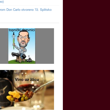
eo)
rom Don Carlo otvoreno 72. Splitsko