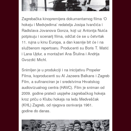
Zagrebačka kinopremijera dokumentarnog filma ‘O
hokeju i Medvjedima’ redatelja Josipa Ivančića i
Radislava Jovanova Gonza, koji uz Antonija Nuića
potpisuju i scenarij filma, održat će se u četvrtak
11. rujna u kinu Europa, a dan kasnije bit će i na
službenom repertoaru. Producenti su Boris T. Matić
i Lana Ujdur, a montažeri Ana Štulina i Andrija
Gvozdić Michl.
Snimljen je u produkciji i na inicijativu Propeler
Filma,
koproducenti su Al Jazeera Balkans i Zagreb
Film, a sufinanciran je i sredstvima Hrvatskog
audiovizualnog centra (HAVC). Film je s
niman od
2009. godine prateći uspjehe zagrebačkog hokeja
kroz priču o Klubu hokeja na ledu Medveščak
(KHL) Zagreb, od njegova osnivanja 1961.
godine do danas.