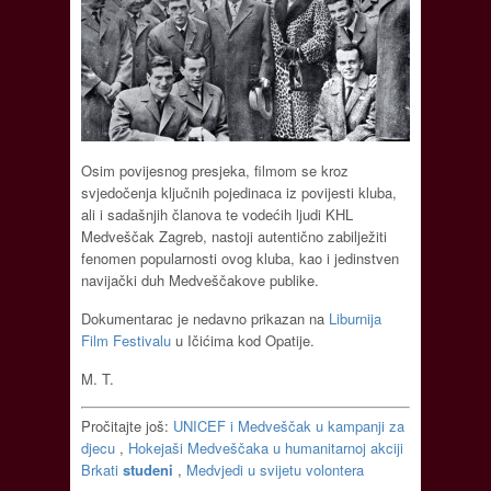
Osim povijesnog presjeka, filmom se kroz
svjedočenja ključnih pojedinaca iz povijesti kluba,
ali i sadašnjih članova te vodećih ljudi KHL
Medveščak Zagreb, nastoji autentično zabilježiti
fenomen popularnosti ovog kluba, kao i jedinstven
navijački duh Medveščakove publike.
Dokumentarac je nedavno prikazan na
Liburnija
Film Festivalu
u Ičićima kod Opatije.
M. T.
Pročitajte još:
UNICEF i Medveščak u kampanji za
djecu
,
Hokejaši Medveščaka u humanitarnoj akciji
Brkati
studeni
,
Medvjedi u svijetu volontera