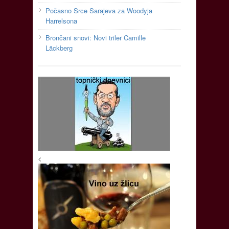
Počasno Srce Sarajeva za Woodyja
Harrelsona
Brončani snovi: Novi triler Camille
Läckberg
<