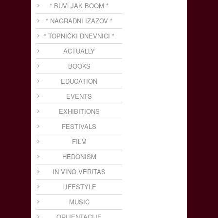
* BUVLJAK BOOM *
* NAGRADNI IZAZOV *
* TOPNIČKI DNEVNICI *
ACTUALLY
BOOKS
EDUCATION
EVENTS
EXHIBITIONS
FESTIVALS
FILM
HEDONISM
IN VINO VERITAS
LIFESTYLE
MUSIC
ORIJENTACIJE