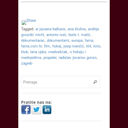
Tagged:
al jazeera balkans
,
ana štulina
,
andrija
gvozdić michl
,
antonio nuić
,
boris t. matić
,
dokumentarac
,
dokumentarni
,
europa
,
fama
,
fama.com.hr
,
film
,
hokej
,
josip ivančić
,
khl
,
kino
,
klub
,
lana ujdur
,
medveščak
,
o hokeju i
medvjedima
,
propeler
,
radislav jovanov gonzo
,
zagreb
Pratite nas na: