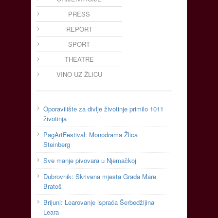
PRESS
REPORT
SPORT
THEATRE
VINO UZ ŽLICU
Oporavilište za divlje životinje primilo 1011
životinja
PagArtFestival: Monodrama Žlica
Steinberg
Sve manje pivovara u Njemačkoj
Dubrovnik: Skrivena mjesta Grada Mare
Bratoš
Brijuni: Learovanje ispraća Šerbedžijina
Leara