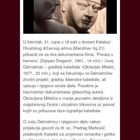
U četvrtak, 21. rujna u 18 sati u dvorani Katalozi
Hrvatskog državnog arhiva (Marulićev trg 21)
prikazat će se dva dokumentarna filma, ‘Poruka u
kamenu’ (Stjepan Draganić, 1961., 14 min) i ‘Juraj
Dalmatinac – graditelj katedrale’ (Oktavijan Miletić,
1977., 22 min.), koji se fokusiraju na Dalmatinčev
životni projekt, gradnju šibenske katedrale, ali
opisuju i njegova ostala djela. Posebno je
fascinantan dokumentarac glasovitog autora
Oktavijana Miletića s manje poznatim detaljima iz
majstorovog života i vizualnim trikovima uz pomoć
kojih su prikazane faze izgradnje katedrale.
O Jurju Dalmatincu i njegovom djelu nakon
projekcije govorit će dr. sc. Predrag Marković,
predstojnik Katedre za umjetnost romanike i gotike