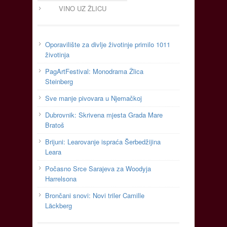
VINO UZ ŽLICU
Oporavilište za divlje životinje primilo 1011
životinja
PagArtFestival: Monodrama Žlica
Steinberg
Sve manje pivovara u Njemačkoj
Dubrovnik: Skrivena mjesta Grada Mare
Bratoš
Brijuni: Learovanje ispraća Šerbedžijina
Leara
Počasno Srce Sarajeva za Woodyja
Harrelsona
Brončani snovi: Novi triler Camille
Läckberg