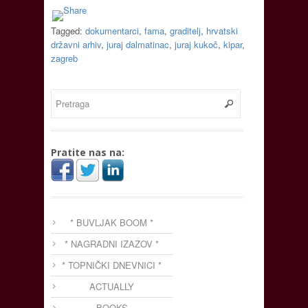
Tagged:
dokumentarci
,
fama
,
graditelj
,
hrvatski
državni arhiv
,
juraj dalmatinac
,
juraj kukoč
,
kipar
,
zagreb
Pratite nas na:
* BUVLJAK BOOM *
* NAGRADNI IZAZOV *
* TOPNIČKI DNEVNICI *
ACTUALLY
BOOKS