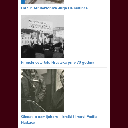
HAZU: Arhitektonika Jurja Dalmatinca
Filmski četvrtak: Hrvatska prije 70 godina
Gledati s osmijehom – kratki filmovi Fadila
Hadžića