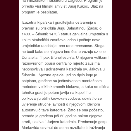
na Filozofskom fakultetu u Zagrebu. Program je
priredio viši filmski arhivist Juraj Kukoč. Ulaz na
program je besplatan.
Izuzetna kiparska i graditeljska ostvarenja s
pravom su priskrbila Jurju Dalmatincu (Zadar, o.
1400. – Šibenik 1473.) status genijalna umjetnika s
kojim simbolički završava jedno i počinje novo
umjetničko razdoblje, ono rane renesanse. Stoga
ne čudi kako se njegovo ime često vezuje uz ono
Donatella, ili pak Brunelleschia. U njegovu velikom i
raznovrsnom opusu centralno mjesto zauzima
neponovljiva i jedinstvena katedrala sv. Jakova u
Šibeniku. Njezine apside, jedino djelo koje je
potpisao, građene su jedinstvenom montažnom
metodom velikih kamenih blokova, a kako se slična
tehnika gradnje potom javlja na kupoli i u
oblikovanju oblih krovova-svodova, učvrstilo se
uvjerenje stručne javnosti o njegovom idejnom
autorstvu čitave katedrale. Zato se ona počesto,
premda je građena još 60 godina nakon njegove
smrti, naziva i Jurjeva katedrala. Predavanje gosp.
Markovića osvrnut će se na rezultate istraživanja