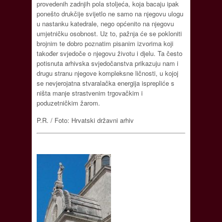
provedenih zadnjih pola stoljeća, koja bacaju ipak
ponešto drukčije svijetlo ne samo na njegovu ulogu
u nastanku katedrale, nego općenito na njegovu
umjetničku osobnost. Uz to, pažnja će se pokloniti
brojnim te dobro poznatim pisanim izvorima koji
također svjedoče o njegovu životu i djelu. Ta često
potisnuta arhivska svjedočanstva prikazuju nam i
drugu stranu njegove kompleksne ličnosti, u kojoj
se nevjerojatna stvaralačka energija isprepliće s
ništa manje strastvenim trgovačkim i
poduzetničkim žarom.
P.R. / Foto: Hrvatski državni arhiv