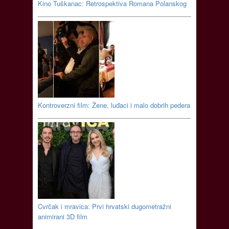
Kino Tuškanac: Retrospektiva Romana Polanskog
Kontroverzni film: Žene, luđaci i malo dobrih pedera
Cvrčak i mravica: Prvi hrvatski dugometražni
animirani 3D film