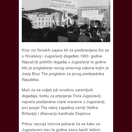
Kroz niz filmskih zapisa bit će predstavljeno što se
u Hrvatskoj i Jugoslaviji događalo 1953. godine.
Najvažniji politički događaj u Jugoslaviji te godine
bilo je proglašenje novog ustavnog zakona kojim je
Josip Broz Tito proglašen za prvog predsjednika
Republike.
Moći će se vidjeti još mnoštvo zanimljivih
događaja: borbu za pripojenje Trsta Jugoslaviji,
najveće poslijeratne vojne manevre u Jugoslaviji,
prvi posjet Tita nekoj zapadnoj zemlji (Velika
Britanija) i difamaciju kardinala Stepinca.
Prikaz razvoja turizma pokazat će se kako se
Jugoslaveni nisu te godine samo bavili teškim