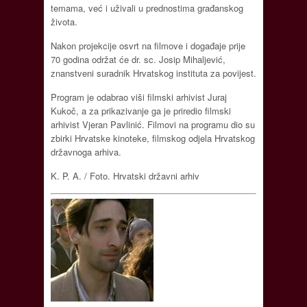
temama, već i uživali u prednostima građanskog
života.
Nakon projekcije osvrt na filmove i događaje prije
70 godina održat će dr. sc. Josip Mihaljević,
znanstveni suradnik Hrvatskog instituta za povijest.
Program je odabrao viši filmski arhivist Juraj
Kukoč, a za prikazivanje ga je priredio filmski
arhivist Vjeran Pavlinić. Filmovi na programu dio su
zbirki Hrvatske kinoteke, filmskog odjela Hrvatskog
državnoga arhiva.
K. P. A. / Foto. Hrvatski državni arhiv