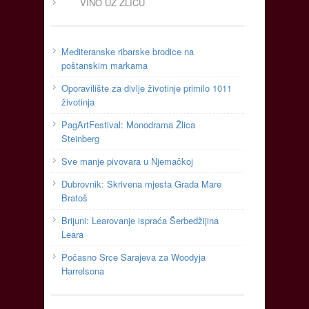
VINO UZ ŽLICU
Mediteranske ribarske brodice na
poštanskim markama
Oporavilište za divlje životinje primilo 1011
životinja
PagArtFestival: Monodrama Žlica
Steinberg
Sve manje pivovara u Njemačkoj
Dubrovnik: Skrivena mjesta Grada Mare
Bratoš
Brijuni: Learovanje ispraća Šerbedžijina
Leara
Počasno Srce Sarajeva za Woodyja
Harrelsona