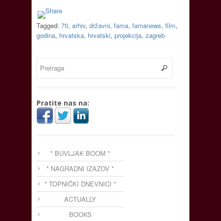
Tagged:
70
,
arhiv
,
državni
,
fama
,
famanews
,
film
,
godina
,
hrvatska
,
hrvatski
,
projekcija
,
zagreb
Pratite nas na:
* BUVLJAK BOOM *
* NAGRADNI IZAZOV *
* TOPNIČKI DNEVNICI *
ACTUALLY
BOOKS