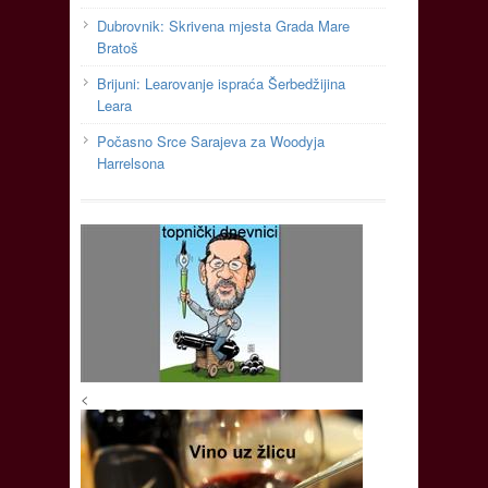
Dubrovnik: Skrivena mjesta Grada Mare
Bratoš
Brijuni: Learovanje ispraća Šerbedžijina
Leara
Počasno Srce Sarajeva za Woodyja
Harrelsona
<