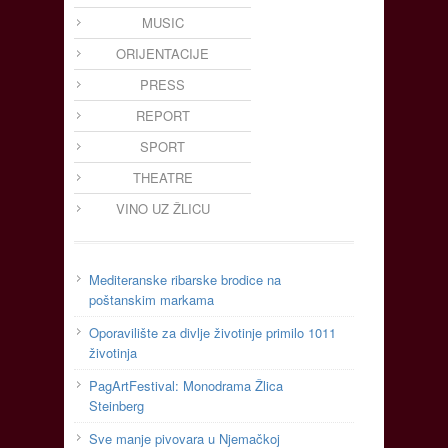
MUSIC
ORIJENTACIJE
PRESS
REPORT
SPORT
THEATRE
VINO UZ ŽLICU
Mediteranske ribarske brodice na
poštanskim markama
Oporavilište za divlje životinje primilo 1011
životinja
PagArtFestival: Monodrama Žlica
Steinberg
Sve manje pivovara u Njemačkoj