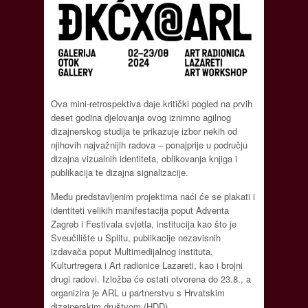
Ova mini-retrospektiva daje kritički pogled na prvih
deset godina djelovanja ovog iznimno agilnog
dizajnerskog studija te prikazuje izbor nekih od
njihovih najvažnijih radova – ponajprije u području
dizajna vizualnih identiteta, oblikovanja knjiga i
publikacija te dizajna signalizacije.
Među predstavljenim projektima naći će se plakati i
identiteti velikih manifestacija poput Adventa
Zagreb i Festivala svjetla, institucija kao što je
Sveučilište u Splitu, publikacije nezavisnih
izdavača poput Multimedijalnog instituta,
Kulturtregera i Art radionice Lazareti, kao i brojni
drugi radovi. Izložba će ostati otvorena do 23.8., a
organizira je ARL u partnerstvu s Hrvatskim
dizajnerskim društvom (HDD).