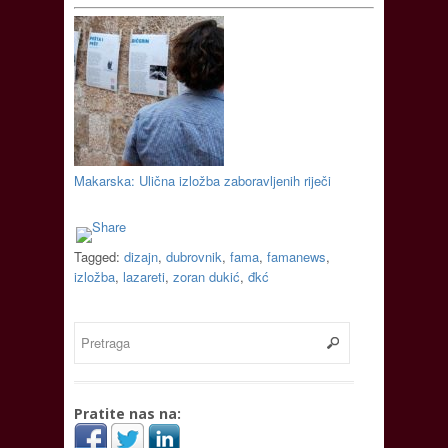
Makarska: Ulična izložba zaboravljenih riječi
Tagged:
dizajn
,
dubrovnik
,
fama
,
famanews
,
izložba
,
lazareti
,
zoran dukić
,
đkć
Pratite nas na: