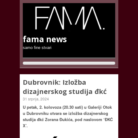
fama news
samo fine stvari
Dubrovnik: Izložba
dizajnerskog studija đkć
31 srpnja, 2024
U petak, 2. kolovoza (20.30 sati) u Galeriji Otok
u Dubrovniku otvara se izložba dizajnerskog
studija đkć Zorana Đukića, pod naslovom ‘ĐKĆ
X’.