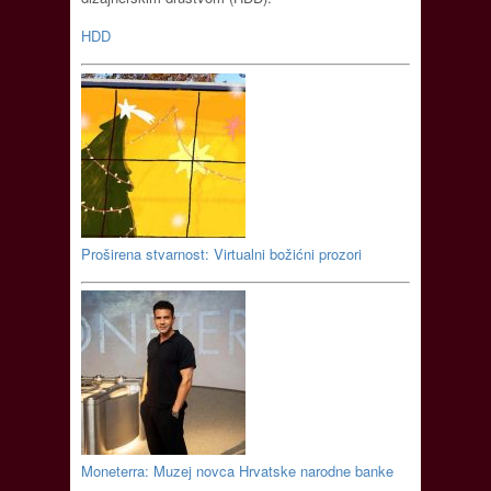
HDD
Proširena stvarnost: Virtualni božićni prozori
Moneterra: Muzej novca Hrvatske narodne banke