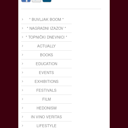
* BUVLJAK BOOM *
* NAGRADNI IZAZOV *
* TOPNIČKI DNEVNICI *
ACTUALLY
BOOKS
EDUCATION
EVENTS
EXHIBITIONS
FESTIVALS
FILM
HEDONISM
IN VINO VERITAS
LIFESTYLE