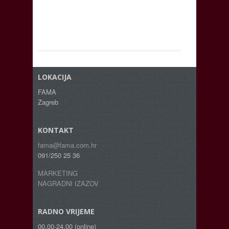
LOKACIJA
FAMA
Zagreb
KONTAKT
fama@fama.com.hr
091/250 25 36
MARKETING
NAGRADNI IZAZOV
RADNO VRIJEME
00.00-24.00 (online)