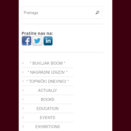
Pratite nas na:
* BUVLJAK BOOM *
* NAGRADNI IZAZOV *
* TOPNIČKI DNEVNICI *
ACTUALLY
BOOKS
EDUCATION
EVENTS
EXHIBITIONS