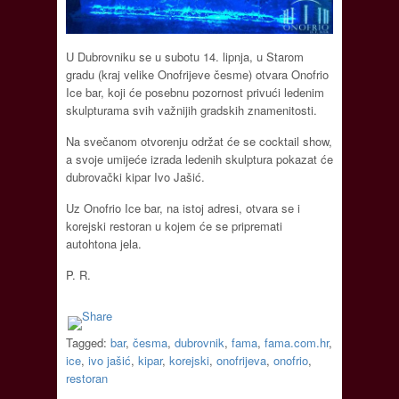
U Dubrovniku se u subotu 14. lipnja, u Starom
gradu (kraj velike Onofrijeve česme) otvara Onofrio
Ice bar, koji će posebnu pozornost privući ledenim
skulpturama svih važnijih gradskih znamenitosti.
Na svečanom otvorenju održat će se cocktail show,
a svoje umijeće izrada ledenih skulptura pokazat će
dubrovački kipar Ivo Jašić.
Uz Onofrio Ice bar, na istoj adresi, otvara se i
korejski restoran u kojem će se pripremati
autohtona jela.
P. R.
Tagged:
bar
,
česma
,
dubrovnik
,
fama
,
fama.com.hr
,
ice
,
ivo jašić
,
kipar
,
korejski
,
onofrijeva
,
onofrio
,
restoran