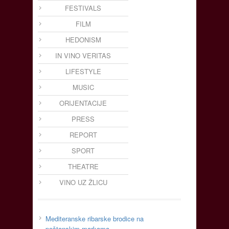
FESTIVALS
FILM
HEDONISM
IN VINO VERITAS
LIFESTYLE
MUSIC
ORIJENTACIJE
PRESS
REPORT
SPORT
THEATRE
VINO UZ ŽLICU
Mediteranske ribarske brodice na
poštanskim markama