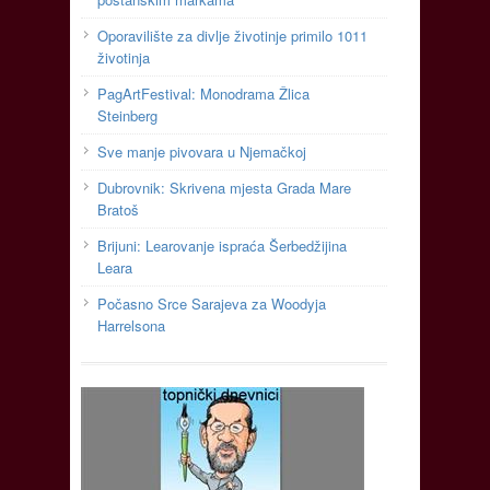
Oporavilište za divlje životinje primilo 1011
životinja
PagArtFestival: Monodrama Žlica
Steinberg
Sve manje pivovara u Njemačkoj
Dubrovnik: Skrivena mjesta Grada Mare
Bratoš
Brijuni: Learovanje ispraća Šerbedžijina
Leara
Počasno Srce Sarajeva za Woodyja
Harrelsona