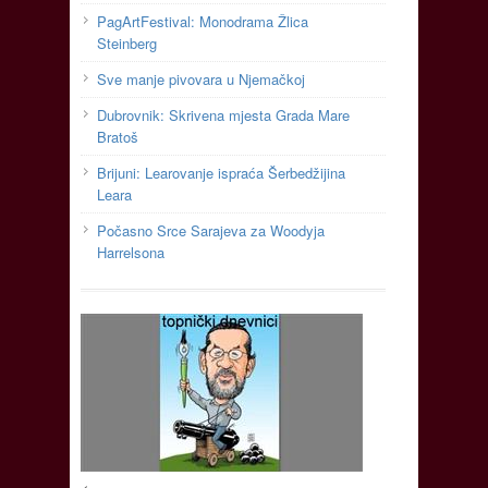
PagArtFestival: Monodrama Žlica
Steinberg
Sve manje pivovara u Njemačkoj
Dubrovnik: Skrivena mjesta Grada Mare
Bratoš
Brijuni: Learovanje ispraća Šerbedžijina
Leara
Počasno Srce Sarajeva za Woodyja
Harrelsona
<