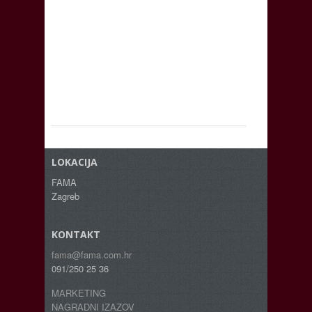
LOKACIJA
FAMA
Zagreb
KONTAKT
fama@fama.com.hr
091/250 25 36
MARKETING
NAGRADNI IZAZOV