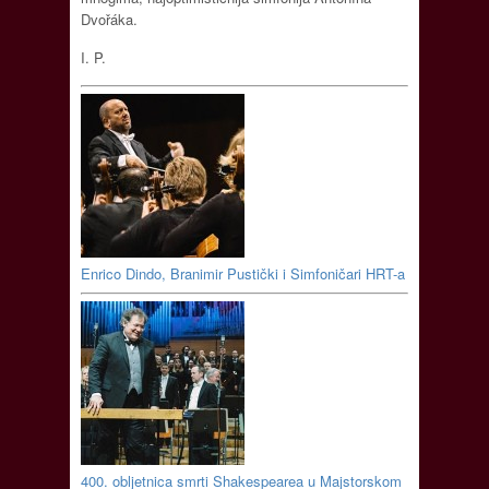
Dvořáka.
I. P.
Enrico Dindo, Branimir Pustički i Simfoničari HRT-a
400. obljetnica smrti Shakespearea u Majstorskom