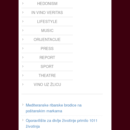
HEDONISM
IN VINO VERITAS
LIFESTYLE
MUSIC
ORIJENTACIJE
PRESS
REPORT
SPORT
THEATRE
VINO UZ ŽLICU
Mediteranske ribarske brodice na
poštanskim markama
Oporavilište za divlje životinje primilo 1011
životinja