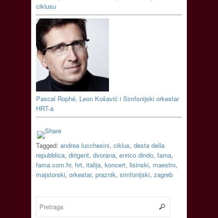
ciklusu
Pascal Rophé, Leon Košavić i Simfonijski orkestar
HRT-a
Tagged:
andrea lucchesini
,
ciklus
,
desta della
repubblica
,
dirigent
,
dvorana
,
enrico dindo
,
fama
,
fama.com.hr
,
hrt
,
italija
,
koncert
,
lisinski
,
maestro
,
majstorski
,
orkestar
,
praznik
,
simfonijski
,
zagreb