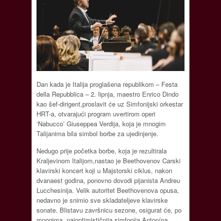
Dan kada je Italija proglašena republikom – Festa
della Repubblica – 2. lipnja, maestro Enrico Dindo
kao šef-dirigent,proslavit će uz Simfonijski orkestar
HRT-a, otvarajući program uvertirom operi
‘Nabucco’ Giuseppea Verdija, koja je mnogim
Talijanima bila simbol borbe za ujedinjenje.
Nedugo prije početka borbe, koja je rezultirala
Kraljevinom Italijom,nastao je Beethovenov Carski
klavirski koncert koji u Majstorski ciklus, nakon
dvanaest godina, ponovno dovodi pijanista Andreu
Lucchesinija. Velik autoritet Beethovenova opusa,
nedavno je snimio sve skladateljeve klavirske
sonate. Blistavu završnicu sezone, osigurat će, po
mnogima, najoptimističnija simfonija Antonína