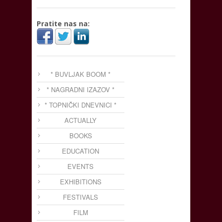
Pratite nas na:
* BUVLJAK BOOM *
* NAGRADNI IZAZOV *
* TOPNIČKI DNEVNICI *
ACTUALLY
BOOKS
EDUCATION
EVENTS
EXHIBITIONS
FESTIVALS
FILM