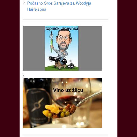
Počasno Srce Sarajeva za Woodyja
Harrelsona
<