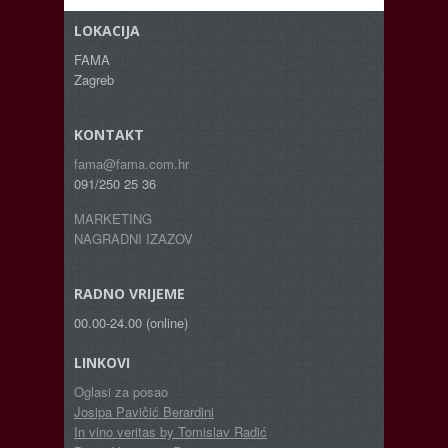
LOKACIJA
FAMA
Zagreb
KONTAKT
fama@fama.com.hr
091/250 25 36
MARKETING
NAGRADNI IZAZOV
RADNO VRIJEME
00.00-24.00 (online)
LINKOVI
Oglasi za posao
Josipa Pavičić Berardini
In vino veritas by Tomislav Radić