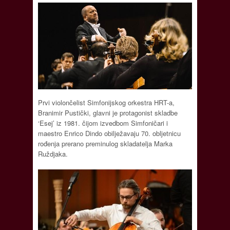
Prvi violončelist Simfonijskog orkestra HRT-a,
Branimir Pustički, glavni je protagonist skladbe
‘Esej’ iz 1981. čijom izvedbom Simfoničari i
maestro Enrico Dindo obilježavaju 70. obljetnicu
rođenja prerano preminulog skladatelja Marka
Ruždjaka.