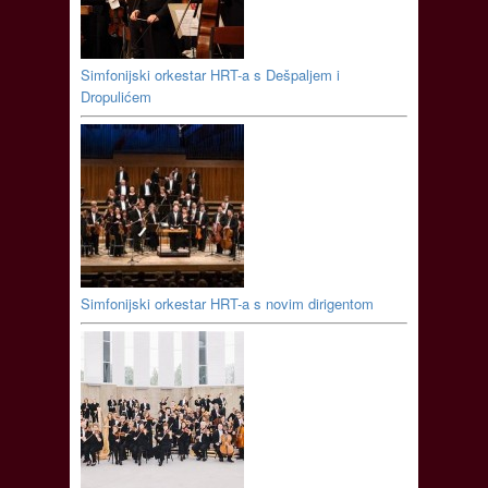
Simfonijski orkestar HRT-a s Dešpaljem i
Dropulićem
Simfonijski orkestar HRT-a s novim dirigentom