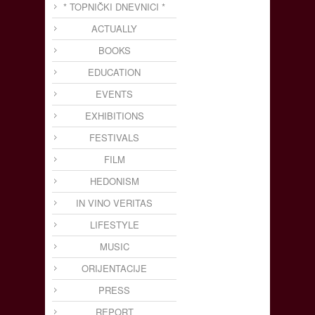
* TOPNIČKI DNEVNICI *
ACTUALLY
BOOKS
EDUCATION
EVENTS
EXHIBITIONS
FESTIVALS
FILM
HEDONISM
IN VINO VERITAS
LIFESTYLE
MUSIC
ORIJENTACIJE
PRESS
REPORT