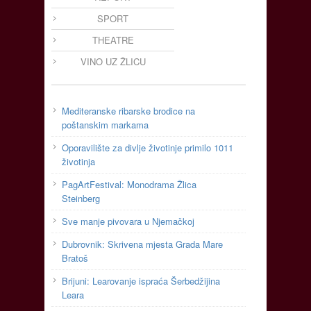
SPORT
THEATRE
VINO UZ ŽLICU
Mediteranske ribarske brodice na
poštanskim markama
Oporavilište za divlje životinje primilo 1011
životinja
PagArtFestival: Monodrama Žlica
Steinberg
Sve manje pivovara u Njemačkoj
Dubrovnik: Skrivena mjesta Grada Mare
Bratoš
Brijuni: Learovanje ispraća Šerbedžijina
Leara