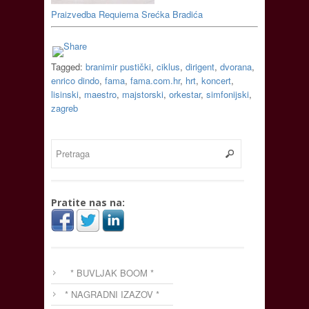
Praizvedba Requiema Srećka Bradića
Tagged:
branimir pustički
,
ciklus
,
dirigent
,
dvorana
,
enrico dindo
,
fama
,
fama.com.hr
,
hrt
,
koncert
,
lisinski
,
maestro
,
majstorski
,
orkestar
,
simfonijski
,
zagreb
Pratite nas na:
* BUVLJAK BOOM *
* NAGRADNI IZAZOV *