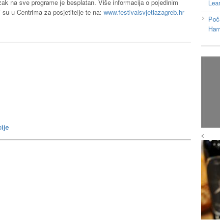
azak na sve programe je besplatan. Više informacija o pojedinim
Lea
 su u Centrima za posjetitelje te na:
www.festivalsvjetlazagreb.hr
Poč
Har
cije
<