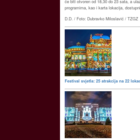
će biti otvoren od 18,30 do 23 sata, a ul
programima, kao i karta lokacija, dostupni
D.D. / Foto: Dubravko Miloslavić / TZGZ
Festival svjetla: 25 atrakcija na 22 loka