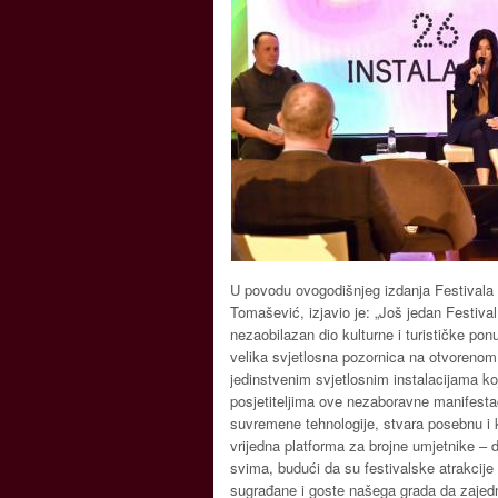
U povodu ovogodišnjeg izdanja Festivala 
Tomašević, izjavio je: „Još jedan Festiva
nezaobilazan dio kulturne i turističke p
velika svjetlosna pozornica na otvorenom. U
jedinstvenim svjetlosnim instalacijama k
posjetiteljima ove nezaboravne manifestac
suvremene tehnologije, stvara posebnu i 
vrijedna platforma za brojne umjetnike – 
svima, budući da su festivalske atrakcije
sugrađane i goste našega grada da zajed