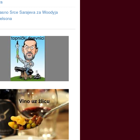
ra
asno Srce Sarajeva za Woodyja
relsona