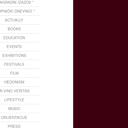
NAGRADNI IZAZOV *
OPNIČKI DNEVNICI *
ACTUALLY
BOOKS
EDUCATION
EVENTS
EXHIBITIONS
FESTIVALS
FILM
HEDONISM
IN VINO VERITAS
LIFESTYLE
MUSIC
ORIJENTACIJE
PRESS