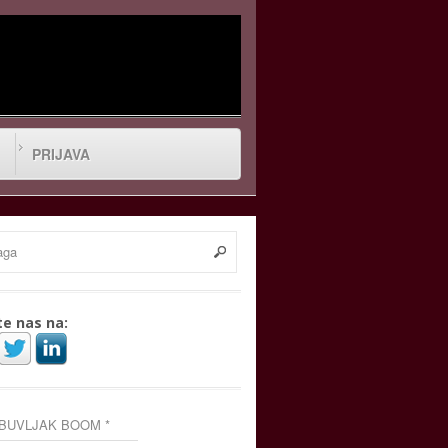
PRIJAVA
te nas na:
 BUVLJAK BOOM *