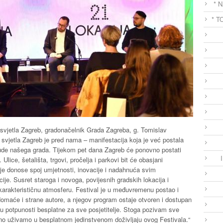
* 
* T
svjetla Zagreb, gradonačelnik Grada Zagreba, g. Tomislav
l svjetla Zagreb je pred nama – manifestacija koja je već postala
onude našega grada. Tijekom pet dana Zagreb će ponovno postati
lice, šetališta, trgovi, pročelja i parkovi bit će obasjani
oje donose spoj umjetnosti, inovacije i nadahnuća svim
ije. Susret staroga i novoga, povijesnih gradskih lokacija i
karakterističnu atmosferu. Festival je u međuvremenu postao i
domaće i strane autore, a njegov program ostaje otvoren i dostupan
 u potpunosti besplatne za sve posjetitelje. Stoga pozivam sve
no uživamo u besplatnom jedinstvenom doživljaju ovog Festivala.“