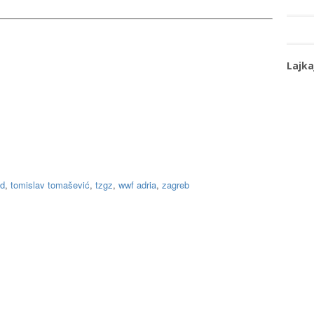
Lajka
ld
,
tomislav tomašević
,
tzgz
,
wwf adria
,
zagreb