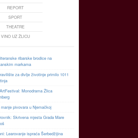
REPORT
SPORT
THEATRE
VINO UZ ŽLICU
teranske ribarske brodice na
tanskim markama
avilište za divlje životinje primilo 1011
tinja
ArtFestival: Monodrama Žlica
inberg
 manje pivovara u Njemačkoj
rovnik: Skrivena mjesta Grada Mare
toš
uni: Learovanje ispraća Šerbedžijina