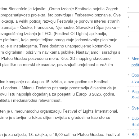
na Bienenfeld je izjavila: „Osmo izdanje Festivala svjetla Zagreb
prepoznatljivosti projekta, što potvrđuje i Forbesovo priznanje. Ove
okaciji, a veliki poticaj razvoju Festivala je ponovni interes stranih
t zemalja – Češke, Francuske, Njemačke, Slovačke i Španjolske –
ovogodišnjeg izdanja je i FOL (Festival Of Lights) aplikacija,
platformi, koja posjetiteljima omogućuje jednostavnije planiranje
ormacije o instalacijama. Time dodatno unaprjeđujemo korisničko
im digitalnim i održivim navikama publike. Nastavljamo i suradnju s
na Platou Gradec posvećena moru. Kroz 3D mapping skrećemo
Medi
 i plastike na morski ekosustav, povezujući umjetnost s važnim
poš
Opor
živo
fline kampanje na ukupno 15 tržišta, a ove godine se Festival
Londonu i Milanu. Dodatno priznanje predstavlja činjenica da je
Pag
vu listu najboljih događanja za posjetiti u Europi u 2026. godini,
Ste
liteta i međunarodna relevantnost.
Sve
en je u međunarodnu organizaciju Festival of Lights International,
ime je stavljen u fokus diljem svijeta s gradovima kao što su
Dub
Bra
je za srijedu, 18. ožujka, u 19,00 sati na Platou Gradec. Festival
Brij