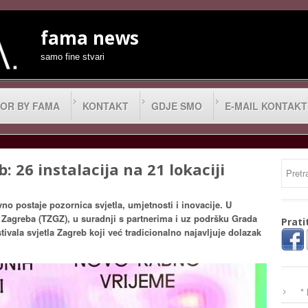
fama news
samo fine stvari
OR BY FAMA
KONTAKT
GDJE SMO
E-MAIL KONTAKT
b: 26 instalacija na 21 lokaciji
no postaje pozornica svjetla, umjetnosti i inovacije. U
a Zagreba (TZGZ), u suradnji s partnerima i uz podršku Grada
Prati
ivala svjetla Zagreb koji već tradicionalno najavljuje dolazak
*