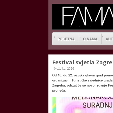
POČETNA
O NAMA
AUT
Festival svjetla Zagre
10 ožujka, 2026
Od 18. do 22. ožujka glavni grad ponov
organizaciji Turističke zajednice grad
Zagreba, održat će se novo izdanje Fest
proljeća.