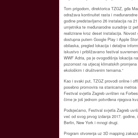
Tom prigodom, direktorica TZGZ, gđa Marti
odražava kontinuitet rasta i međunarodne 
godine predstavljamo 26 instalacija na 21 l
umjetnika te međunarodne suradnje iz pe
realizirane kroz deset instalacija. Novost 
dostupna putem Google Play i Apple Store 
obilaska, pregled lokacija i detaljne inf
iskustvo i približavamo festival suvremen
WWF Adria, pa je ovogodišnja lokacija 
pozornost na utjecaj klimatskih promjena
ekološkim i društvenim temama.“
Kao i svaki put, TZGZ provodi online i of
posebno promovira na stanicama metroa u 
Festival svjetla Zagreb uvršten na Forbeso
čime je još jednom potvrđena njegova kva
Podsjećamo, Festival svjetla Zagreb uvršt
već od svog prvog izdanja 2017. godine, č
Berlin, New York i mnogi drugi.
Program otvorenja uz 3D mapping zakazan 