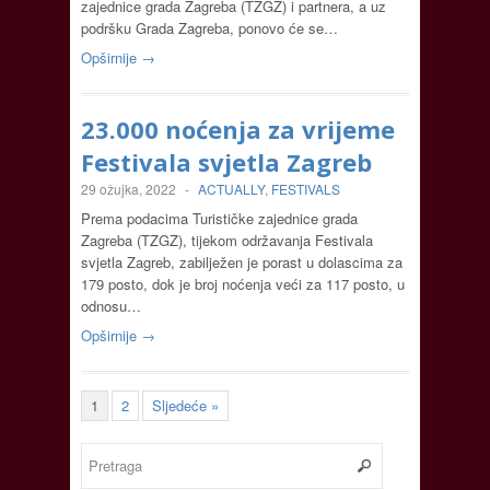
zajednice grada Zagreba (TZGZ) i partnera, a uz
podršku Grada Zagreba, ponovo će se…
Opširnije →
23.000 noćenja za vrijeme
Festivala svjetla Zagreb
29 ožujka, 2022
-
ACTUALLY
,
FESTIVALS
Prema podacima Turističke zajednice grada
Zagreba (TZGZ), tijekom održavanja Festivala
svjetla Zagreb, zabilježen je porast u dolascima za
179 posto, dok je broj noćenja veći za 117 posto, u
odnosu…
Opširnije →
1
2
Sljedeće »