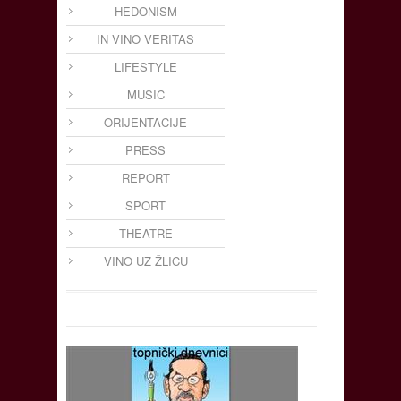
HEDONISM
IN VINO VERITAS
LIFESTYLE
MUSIC
ORIJENTACIJE
PRESS
REPORT
SPORT
THEATRE
VINO UZ ŽLICU