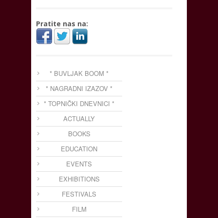
Pratite nas na:
* BUVLJAK BOOM *
* NAGRADNI IZAZOV *
* TOPNIČKI DNEVNICI *
ACTUALLY
BOOKS
EDUCATION
EVENTS
EXHIBITIONS
FESTIVALS
FILM