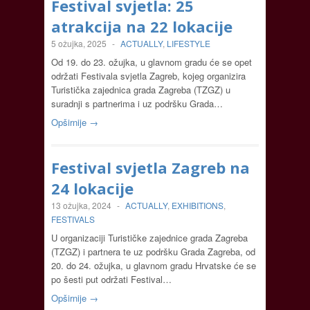
Festival svjetla: 25
atrakcija na 22 lokacije
5 ožujka, 2025
-
ACTUALLY
,
LIFESTYLE
Od 19. do 23. ožujka, u glavnom gradu će se opet
održati Festivala svjetla Zagreb, kojeg organizira
Turistička zajednica grada Zagreba (TZGZ) u
suradnji s partnerima i uz podršku Grada…
Opširnije →
Festival svjetla Zagreb na
24 lokacije
13 ožujka, 2024
-
ACTUALLY
,
EXHIBITIONS
,
FESTIVALS
U organizaciji Turističke zajednice grada Zagreba
(TZGZ) i partnera te uz podršku Grada Zagreba, od
20. do 24. ožujka, u glavnom gradu Hrvatske će se
po šesti put održati Festival…
Opširnije →