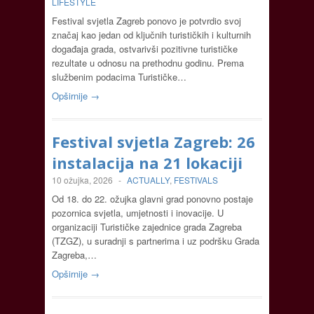
LIFESTYLE
Festival svjetla Zagreb ponovo je potvrdio svoj
značaj kao jedan od ključnih turističkih i kulturnih
događaja grada, ostvarivši pozitivne turističke
rezultate u odnosu na prethodnu godinu. Prema
službenim podacima Turističke…
Opširnije →
Festival svjetla Zagreb: 26
instalacija na 21 lokaciji
10 ožujka, 2026
-
ACTUALLY
,
FESTIVALS
Od 18. do 22. ožujka glavni grad ponovno postaje
pozornica svjetla, umjetnosti i inovacije. U
organizaciji Turističke zajednice grada Zagreba
(TZGZ), u suradnji s partnerima i uz podršku Grada
Zagreba,…
Opširnije →