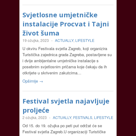
Svjetlosne umjetničke
instalacije Procvat i Tajni
život šuma
19 ožujka, 2023
-
ACTUALLY
,
LIFESTYLE
U okviru Festivala svjetla Zagreb, koji organizira
Turistička zajednica grada Zagreba, postavljene su
i dvije ambijentalne umjetničke instalacije s
posebnim svjetlosnim pričama koje čekaju da ih
otkrijete u skrivenim zakutcima…
Opširnije →
Festival svjetla najavljuje
proljeće
2 ožujka, 2023
-
ACTUALLY
,
FESTIVALS
,
LIFESTYLE
Od 15. do 19. ožujka po peti put održat će se
Festival svjetla Zagreb.U organizaciji Turističke