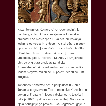
Kipar Johannes Komersteiner rodonačelnik je
baroknog stila u kiparstvu sjeverne Hrvatske. Po
brojnosti sačuvanih djela i kvaliteti oblikovanja
jedan je od vodećih iz doba 17. stoljeća, a njegov
opus od osobita je značaja za umjetničku baštinu
Hrvatske. Osim što daje uvid u majstorov
umjetnički profil, izložba u Muzeju za umjetnost i
obrt po prvi puta predstavlja i djela
Komersteinerovih sljedbenika, koji su nastavili s
radom njegove radionice i u prvom desetljeću 18.
stoljeća.
Johannes Komersteiner je porijeklom iz Sankt
Johanna u sjevernom Tirolu, nedaleko Kitzbühla, a
dokumentirana je i njegova djelatnost u Ljubljani
gdje je 1673. godine zasnovao obitelj. Sačuvana
djela ponajprije ga povezuju sa Zagrebom, gdje je