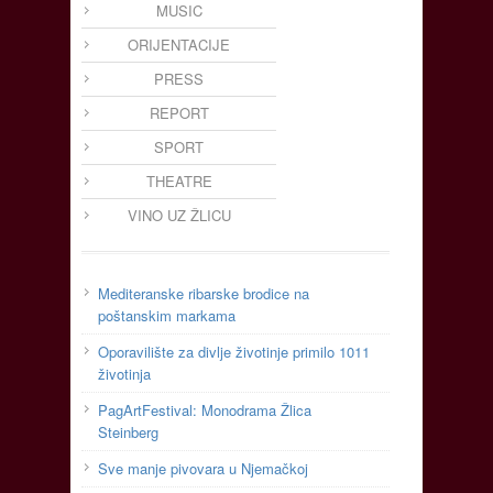
MUSIC
ORIJENTACIJE
PRESS
REPORT
SPORT
THEATRE
VINO UZ ŽLICU
Mediteranske ribarske brodice na
poštanskim markama
Oporavilište za divlje životinje primilo 1011
životinja
PagArtFestival: Monodrama Žlica
Steinberg
Sve manje pivovara u Njemačkoj