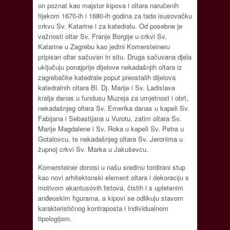
on poznat kao majstor kipova i oltara naručenih
tijekom 1670-ih i 1680-ih godina za tada isusovačku
crkvu Sv. Katarine i za katedralu. Od posebne je
važnosti oltar Sv. Franje Borgije u crkvi Sv.
Katarine u Zagrebu kao jedini Komersteineru
pripisan oltar sačuvan in situ. Druga sačuvana djela
uključuju ponajprije dijelove nekadašnjih oltara iz
zagrebačke katedrale poput preostalih dijelova
katedralnih oltara Bl. Dj. Marije i Sv. Ladislava
kralja danas u fundusu Muzeja za umjetnost i obrt,
nekadašnjeg oltara Sv. Emerika danas u kapeli Sv.
Fabijana i Sebastijana u Vurotu, zatim oltara Sv.
Marije Magdalene i Sv. Roka u kapeli Sv. Petra u
Gotalovcu, te nekadašnjeg oltara Sv. Jeronima u
župnoj crkvi Sv. Marka u Jakuševcu.
Komersteiner donosi u našu sredinu tordirani stup
kao novi arhitektonski element oltara i dekoraciju s
motivom akantusovih listova, čistih i s upletenim
anđeoskim figurama, a kipovi se odlikuju stavom
karakterističnog kontraposta i individualnom
tipologijom.