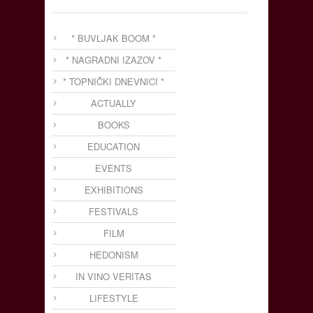
* BUVLJAK BOOM *
* NAGRADNI IZAZOV *
* TOPNIČKI DNEVNICI *
ACTUALLY
BOOKS
EDUCATION
EVENTS
EXHIBITIONS
FESTIVALS
FILM
HEDONISM
IN VINO VERITAS
LIFESTYLE