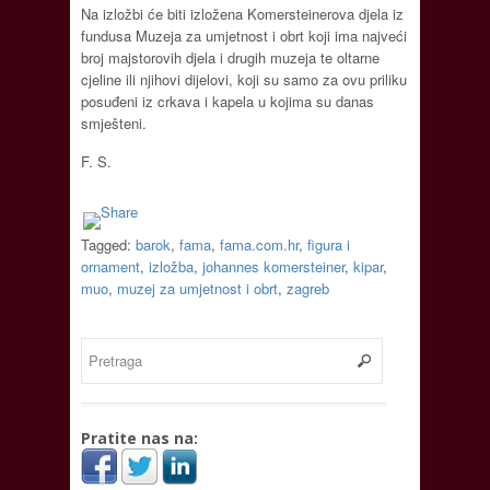
Na izložbi će biti izložena Komersteinerova djela iz
fundusa Muzeja za umjetnost i obrt koji ima najveći
broj majstorovih djela i drugih muzeja te oltarne
cjeline ili njihovi dijelovi, koji su samo za ovu priliku
posuđeni iz crkava i kapela u kojima su danas
smješteni.
F. S.
Tagged:
barok
,
fama
,
fama.com.hr
,
figura i
ornament
,
izložba
,
johannes komersteiner
,
kipar
,
muo
,
muzej za umjetnost i obrt
,
zagreb
Pratite nas na: