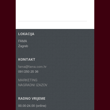
LOKACIJA
FAMA
Zagreb
KONTAKT
fama@fama.com.hr
091/250 25 36
MARKETING
NAGRADNI IZAZOV
RADNO VRIJEME
00.00-24.00 (online)