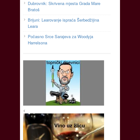
Dubrovnik: Skrivena mjesta Grada Mare
Bratoš
Brijuni: Learovanje ispraća Šerbedžijina
Leara
Počasno Srce Sarajeva za Woodyja
Harrelsona
<