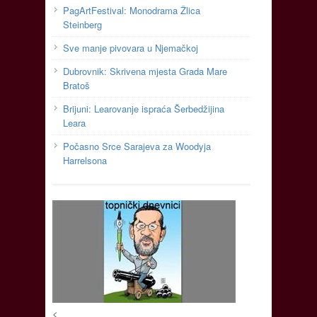
PagArtFestival: Monodrama Žlica
Steinberg
Sve manje pivovara u Njemačkoj
Dubrovnik: Skrivena mjesta Grada Mare
Bratoš
Brijuni: Learovanje ispraća Šerbedžijina
Leara
Počasno Srce Sarajeva za Woodyja
Harrelsona
<