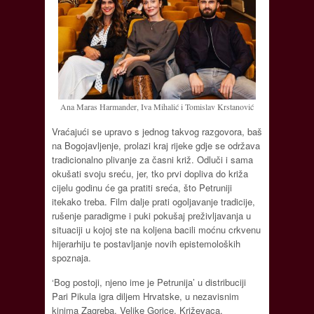
Ana Maras Harmander, Iva Mihalić i Tomislav Krstanović
Vraćajući se upravo s jednog takvog razgovora, baš
na Bogojavljenje, prolazi kraj rijeke gdje se održava
tradicionalno plivanje za časni križ. Odluči i sama
okušati svoju sreću, jer, tko prvi dopliva do križa
cijelu godinu će ga pratiti sreća, što Petruniji
itekako treba. Film dalje prati ogoljavanje tradicije,
rušenje paradigme i puki pokušaj preživljavanja u
situaciji u kojoj ste na koljena bacili moćnu crkvenu
hijerarhiju te postavljanje novih epistemoloških
spoznaja.
‘Bog postoji, njeno ime je Petrunija’ u distribuciji
Pari Pikula igra diljem Hrvatske, u nezavisnim
kinima Zagreba, Velike Gorice, Križevaca,