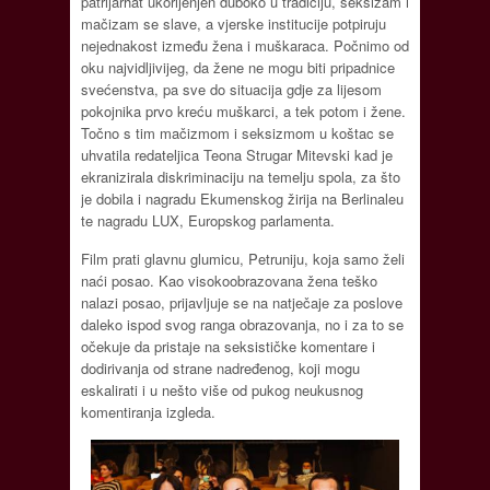
patrijarhat ukorijenjen duboko u tradiciju, seksizam i
mačizam se slave, a vjerske institucije potpiruju
nejednakost između žena i muškaraca. Počnimo od
oku najvidljivijeg, da žene ne mogu biti pripadnice
svećenstva, pa sve do situacija gdje za lijesom
pokojnika prvo kreću muškarci, a tek potom i žene.
Točno s tim mačizmom i seksizmom u koštac se
uhvatila redateljica Teona Strugar Mitevski kad je
ekranizirala diskriminaciju na temelju spola, za što
je dobila i nagradu Ekumenskog žirija na Berlinaleu
te nagradu LUX, Europskog parlamenta.
Film prati glavnu glumicu, Petruniju, koja samo želi
naći posao. Kao visokoobrazovana žena teško
nalazi posao, prijavljuje se na natječaje za poslove
daleko ispod svog ranga obrazovanja, no i za to se
očekuje da pristaje na seksističke komentare i
dodirivanja od strane nadređenog, koji mogu
eskalirati i u nešto više od pukog neukusnog
komentiranja izgleda.