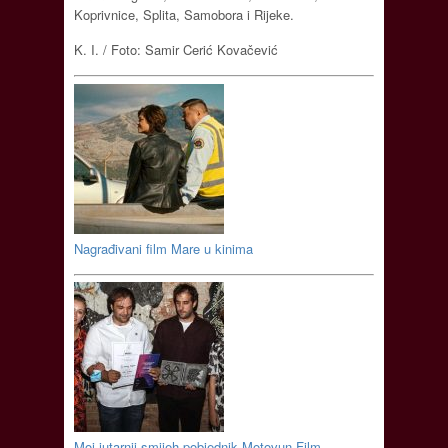
Koprivnice, Splita, Samobora i Rijeke.
K. I. / Foto: Samir Cerić Kovačević
Nagrađivani film Mare u kinima
Moj jutarnji smijeh pobjednik Motovun Film