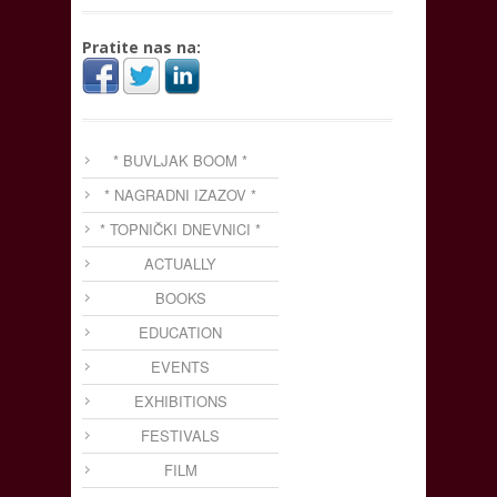
Pratite nas na:
* BUVLJAK BOOM *
* NAGRADNI IZAZOV *
* TOPNIČKI DNEVNICI *
ACTUALLY
BOOKS
EDUCATION
EVENTS
EXHIBITIONS
FESTIVALS
FILM