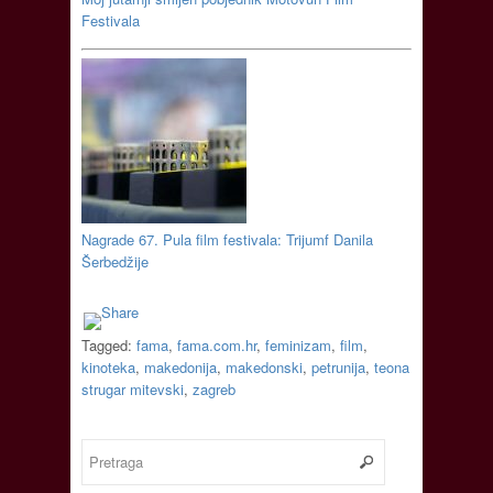
Festivala
Nagrade 67. Pula film festivala: Trijumf Danila
Šerbedžije
Tagged:
fama
,
fama.com.hr
,
feminizam
,
film
,
kinoteka
,
makedonija
,
makedonski
,
petrunija
,
teona
strugar mitevski
,
zagreb