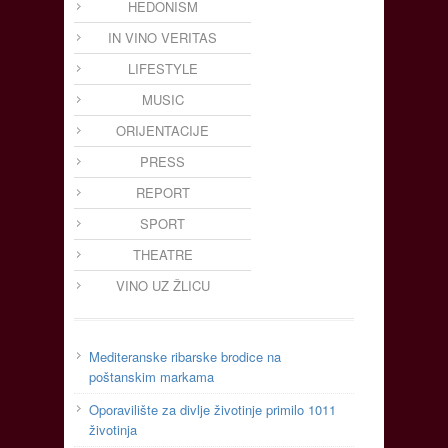
HEDONISM
IN VINO VERITAS
LIFESTYLE
MUSIC
ORIJENTACIJE
PRESS
REPORT
SPORT
THEATRE
VINO UZ ŽLICU
Mediteranske ribarske brodice na
poštanskim markama
Oporavilište za divlje životinje primilo 1011
životinja