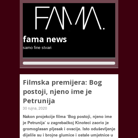
fama news
samo fine stvari
Filmska premijera: Bog
postoji, njeno ime je
Petrunija
30 rujna, 2020
Nakon projekcije filma ‘Bog postoji, njeno ime
je Petrunija’ u zagrebačkoj Kinoteci zaorio je
gromoglasan pljesak i ovacije. Isto oduševljenje
dijelile su i brojne glumice i ostale umjetnice u