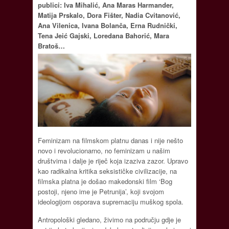
publici: Iva Mihalić, Ana Maras Harmander,
Matija Prskalo, Dora Fišter, Nadia Cvitanović,
Ana Vilenica, Ivana Bolanča, Erna Rudnički,
Tena Jeić Gajski, Loredana Bahorić, Mara
Bratoš…
Feminizam na filmskom platnu danas i nije nešto
novo i revolucionarno, no feminizam u našim
društvima i dalje je riječ koja izaziva zazor. Upravo
kao radikalna kritika seksističke civilizacije, na
filmska platna je došao makedonski film ‘Bog
postoji, njeno ime je Petrunija’, koji svojom
ideologijom osporava supremaciju muškog spola.
Antropološki gledano, živimo na području gdje je