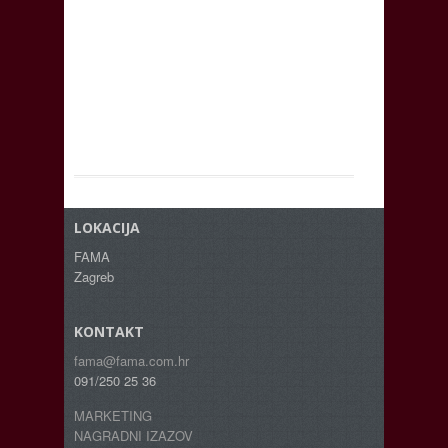
LOKACIJA
FAMA
Zagreb
KONTAKT
fama@fama.com.hr
091/250 25 36
MARKETING
NAGRADNI IZAZOV