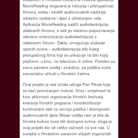
MovieReading osigurana je inkluzija i pristupačnost
filmova, serija i ostalih audiovizualnih sadržaja
odraslim osobama i djeci s oštećenjem vida.
Aplikacija MovieReading sadrži audiodeskripcije
odabranih filmova, a radi po sistemu prepoznavanja
odnosno sinkronizacije audiodeskripcija s
odabranim filmom. Dakle, omogućuje slušanje
opisnih scena – audiodeskripcija bilo kojeg
pristupačnog filma koji se prikazuje na bilo kojoj
platformi; u kinu, na televizoru ili online. Potrebni su
samo pametni uređaj i slušalice, pa publika može
samostalno uživati u filmskim čarima.
Ovaj projekt je real izirala udruga Pari Pikule koja
se bavi promicanjem kulture, filma i umjetnosti te
kroz aktivnosti organizacije filmskih festivala,
kreiranja filmskih programa i kinodistribucije
kontinuirano radi na razvoju publika i dostupnosti
audiovizualnih djela.’Misao vodilja nam je bila da
filmska kultura mora biti dostupna svima, stoga je
ovaj projekt bio od velike važnosti za sve nas. U
suradnji s Hrvatskim savezom slijepih organizirali