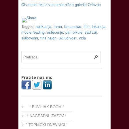
Otvorena inkluzivno-umjetnička galerija Orlovac
Tagged:
aplikacija
,
fama
,
famanews
,
film
,
inkulzija
,
movie reading
,
oštećenje
,
pari pikule
,
sadržaj
,
slabovidni
,
tina hajon
,
uključivost
,
vida
Pratite nas na:
* BUVLJAK BOOM *
* NAGRADNI IZAZOV *
* TOPNIČKI DNEVNICI *