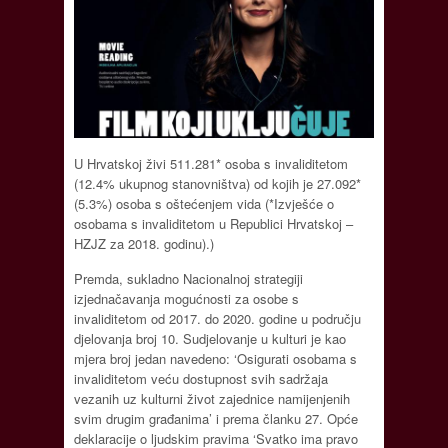
U Hrvatskoj živi 511.281* osoba s invaliditetom
(12.4% ukupnog stanovništva) od kojih je 27.092*
(5.3%) osoba s oštećenjem vida (*Izvješće o
osobama s invaliditetom u Republici Hrvatskoj –
HZJZ za 2018. godinu).)
Premda, sukladno Nacionalnoj strategiji
izjednačavanja mogućnosti za osobe s
invaliditetom od 2017. do 2020. godine u području
djelovanja broj 10. Sudjelovanje u kulturi je kao
mjera broj jedan navedeno: ‘Osigurati osobama s
invaliditetom veću dostupnost svih sadržaja
vezanih uz kulturni život zajednice namijenjenih
svim drugim građanima’ i prema članku 27. Opće
deklaracije o ljudskim pravima ‘Svatko ima pravo