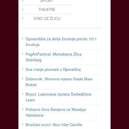
SPORT
THEATRE
VINO UZ ŽLICU
Oporavilište za divlje životinje primilo 1011
životinja
PagArtFestival: Monodrama Žlica
Steinberg
Sve manje pivovara u Njemačkoj
Dubrovnik: Skrivena mjesta Grada Mare
Bratoš
Brijuni: Learovanje ispraća Šerbedžijina
Leara
Počasno Srce Sarajeva za Woodyja
Harrelsona
Brončani snovi: Novi triler Camille