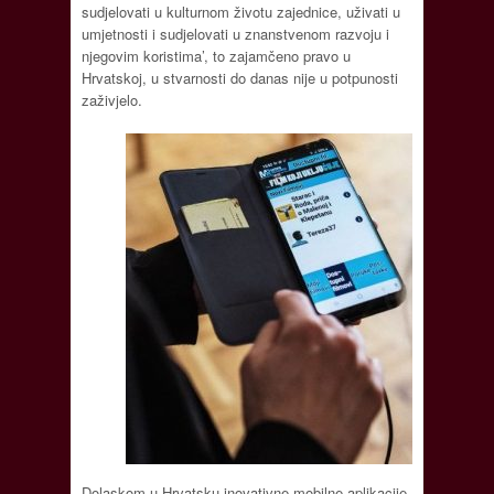
sudjelovati u kulturnom životu zajednice, uživati u
umjetnosti i sudjelovati u znanstvenom razvoju i
njegovim koristima’, to zajamčeno pravo u
Hrvatskoj, u stvarnosti do danas nije u potpunosti
zaživjelo.
Dolaskom u Hrvatsku inovativne mobilne aplikacije