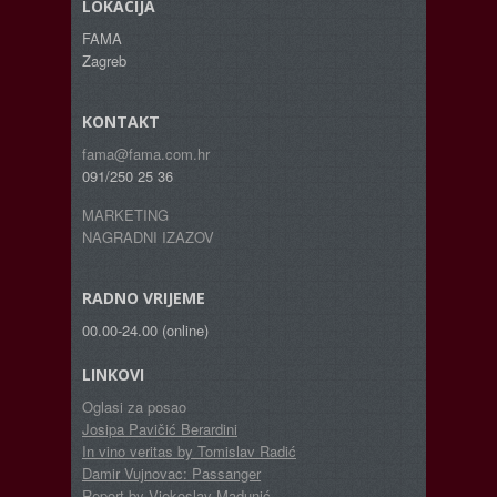
LOKACIJA
FAMA
Zagreb
KONTAKT
fama@fama.com.hr
091/250 25 36
MARKETING
NAGRADNI IZAZOV
RADNO VRIJEME
00.00-24.00 (online)
LINKOVI
Oglasi za posao
Josipa Pavičić Berardini
In vino veritas by Tomislav Radić
Damir Vujnovac: Passanger
Report by Vjekoslav Madunić