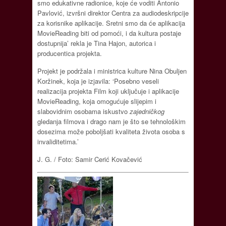
smo edukativne radionice, koje će voditi Antonio
Pavlović, izvršni direktor Centra za audiodeskripcije
za korisnike aplikacije. Sretni smo da će aplikacija
MovieReading biti od pomoći, i da kultura postaje
dostupnija’ rekla je Tina Hajon, autorica i
producentica projekta.
Projekt je podržala i ministrica kulture Nina Obuljen
Koržinek, koja je izjavila: ‘Posebno veseli
realizacija projekta Film koji uključuje i aplikacije
MovieReading, koja omogućuje slijepim i
slabovidnim osobama iskustvo
zajedničkog
gledanja filmova i drago nam je što se tehnološkim
dosezima može poboljšati kvaliteta života osoba s
invaliditetima.’
J. G. / Foto: Samir Cerić Kovačević