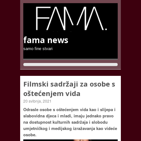
fama news
samo fine stvari
Filmski sadržaji za osobe s
oštećenjem vida
20 svibnja, 2021
Odrasle osobe s oštećenjem vida kao i slijepa i
slabovidna djeca i mladi, imaju jednako pravo
na dostupnost kulturnih sadržaja i slobodu
umjetničkog i medijskog izražavanja kao videće
osobe.