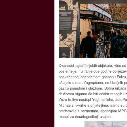
Dvanaest ugostiteljskih objekata, više od 
posjetitelje. Fuliranje ove godine obiljež
posvećenog legendarnom gosponu Fuliru,
ušuljalo u srca Zagrepčana, no i brojnih 
gastro ponudom i glazbom. Dobra urbana 
društvom sigurno će biti odabir mnogih i
Zozo te live nastupi Yogi Lonicha, Joe P
Michaela Kvorke s prijateljima, samo su 
predstavlja s partnerima, agencijom MPG i
recept za desetogodišnji uspjeh.