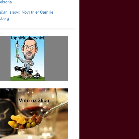
relsona
čani snovi: Novi triler Camille
kberg