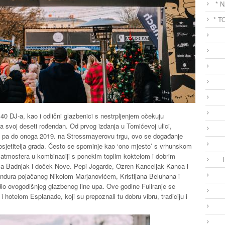
* 
* T
40 DJ-a, kao i odlični glazbenici s nestrpljenjem očekuju
ava svoj deseti rođendan. Od prvog izdanja u Tomićevoj ulici,
 pa do onoga 2019. na Strossmayerovu trgu, ovo se događanje
posjetitelja grada. Često se spominje kao ‘ono mjesto’ s vrhunskom
atmosfera u kombinaciji s ponekim toplim koktelom i dobrim
 za Badnjak i doček Nove. Pepi Jogarde, Ozren Kanceljak Kanca i
andura pojačanog Nikolom Marjanovićem, Kristijana Beluhana i
dio ovogodišnjeg glazbenog line upa. Ove godine Fuliranje se
 hotelom Esplanade, koji su prepoznali tu dobru vibru, tradiciju i