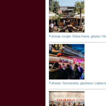
Fuliranje Jungle: Dobra hrana, glazba i hl
Fuliranje: Gurmanske, glazbene i zabavn