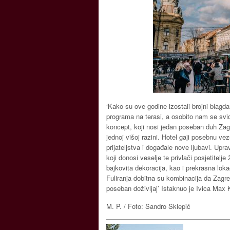
‘Kako su ove godine izostali brojni blagd
programa na terasi, a osobito nam se svidje
koncept, koji nosi jedan poseban duh Zagr
jednoj višoj razini. Hotel gaji posebnu v
prijateljstva i događale nove ljubavi. Up
koji donosi veselje te privlači posjetitelj
bajkovita dekoracija, kao i prekrasna loka
Fuliranja dobitna su kombinacija da Zag
poseban doživljaj’ Istaknuo je Ivica Max 
M. P. / Foto: Sandro Sklepić