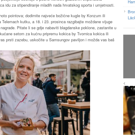
Har
ica idu za stipendiranje mladih nada hrvatskog sporta i umjetnosti.
Bron
hoto pointova; dodirnite najveće božićne kugle by Konzum ili
Läc
iga Telemach kutku, a 18. i 23. prosinca razgibajte moždane vijuge
 nagrade. Pitate li se gdje nabaviti blagdanske poklone, zastanite u
 ukućane setom za kućnu pripremu kokica by Tvornica kokica ili
as prsti zazebu, uskočite u Samsungov paviljon i možda vas baš
<