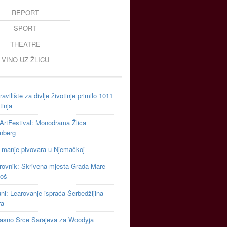
REPORT
SPORT
THEATRE
VINO UZ ŽLICU
avilište za divlje životinje primilo 1011
tinja
ArtFestival: Monodrama Žlica
inberg
 manje pivovara u Njemačkoj
rovnik: Skrivena mjesta Grada Mare
toš
uni: Learovanje ispraća Šerbedžijina
ra
asno Srce Sarajeva za Woodyja