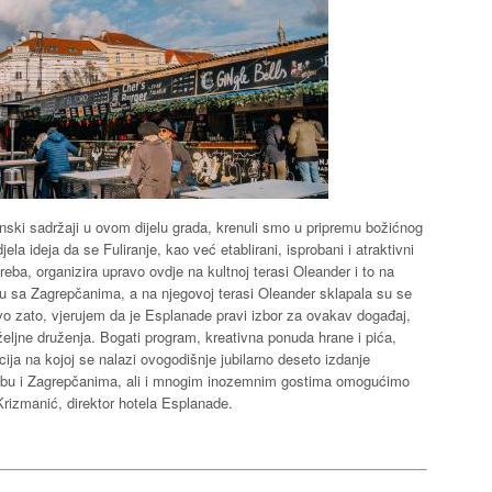
anski sadržaji u ovom dijelu grada, krenuli smo u pripremu božićnog
la ideja da se Fuliranje, kao već etablirani, isprobani i atraktivni
eba, organizira upravo ovdje na kultnoj terasi Oleander i to na
ezu sa Zagrepčanima, a na njegovoj terasi Oleander sklapala su se
ravo zato, vjerujem da je Esplanade pravi izbor za ovakav događaj,
e željne druženja. Bogati program, kreativna ponuda hrane i pića,
cija na kojoj se nalazi ovogodišnje jubilarno deseto izdanje
rebu i Zagrepčanima, ali i mnogim inozemnim gostima omogućimo
Krizmanić, direktor hotela Esplanade.