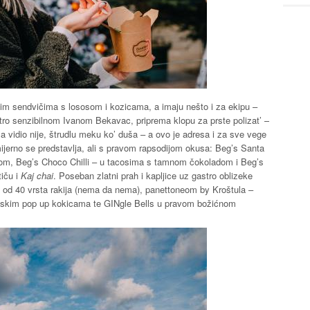
finim sendvičima s lososom i kozicama, a imaju nešto i za ekipu –
tro senzibilnom Ivanom Bekavac, priprema klopu za prste polizat’ –
a vidio nije, štrudlu meku ko’ duša – a ovo je adresa i za sve vege
ijerno se predstavlja, ali s pravom rapsodijom okusa: Beg’s Santa
irom, Beg’s Choco Chilli – u tacosima s tamnom čokoladom i Beg’s
iču i
Kaj chai
. Poseban zlatni prah i kapljice uz gastro oblizeke
še od 40 vrsta rakija (nema da nema), panettoneom by Kroštula –
atskim pop up kokicama te GINgle Bells u pravom božićnom