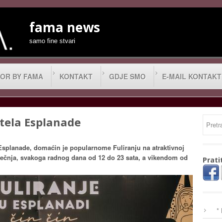
fama news
samo fine stvari
OR BY FAMA
KONTAKT
GDJE SMO
E-MAIL KONTAKT
otela Esplanade
 Esplanade, domaćin je popularnome Fuliranju na atraktivnoj
iječnja, svakoga radnog dana od 12 do 23 sata, a vikendom od
Prati
*