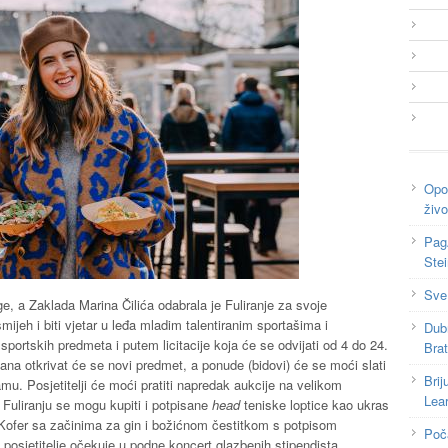
Opor
živo
Pag
Ste
Sve
ge, a Zaklada Marina Čilića odabrala je Fuliranje za svoje
ijeh i biti vjetar u leđa mladim talentiranim sportašima i
Dub
sportskih predmeta i putem licitacije koja će se odvijati od 4 do 24.
Bra
dana otkrivat će se novi predmet, a ponude (bidovi) će se moći slati
Brij
u. Posjetitelji će moći pratiti napredak aukcije na velikom
Lea
 Fuliranju se mogu kupiti i potpisane
head
teniske loptice kao ukras
& Kofer sa začinima za gin i božićnom čestitkom s potpisom
Poč
 posjetitelje očekuje u podne koncert glazbenih stipendista