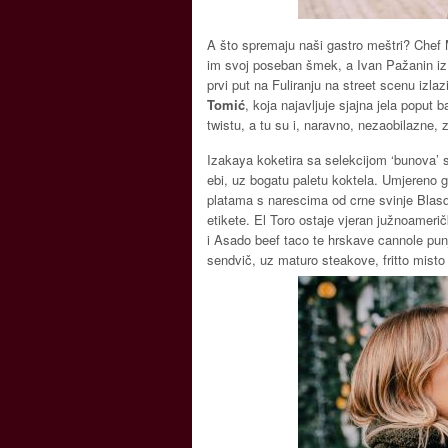
A što spremaju naši gastro meštri? Chef 
im svoj poseban šmek, a Ivan Pažanin iz
prvi put na Fuliranju na street scenu izla
Tomić
, koja najavljuje sjajna jela poput 
twistu, a tu su i, naravno, nezaobilazne,
Izakaya koketira sa selekcijom ‘bunova’ 
ebi, uz bogatu paletu koktela. Umjereno
platama s narescima od crne svinje Blasq
etikete. El Toro ostaje vjeran južnoamer
i Asado beef taco te hrskave cannole pun
sendvič, uz maturo steakove, fritto misto i