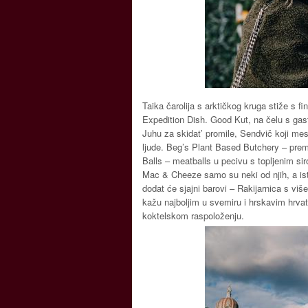
Taika čarolija s arktičkog kruga stiže s 
Expedition Dish. Good Kut, na čelu s gas
Juhu za skidat’ promile, Sendvič koji mes
ljude. Beg’s Plant Based Butchery – prem
Balls – meatballs u pecivu s topljenim s
Mac & Cheeze samo su neki od njih, a ist
dodat će sjajni barovi – Rakijarnica s vi
kažu najboljim u svemiru i hrskavim hrv
koktelskom raspoloženju.