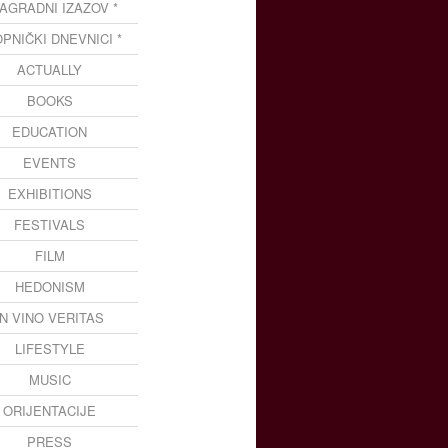
NAGRADNI IZAZOV *
OPNIČKI DNEVNICI *
ACTUALLY
BOOKS
EDUCATION
EVENTS
EXHIBITIONS
FESTIVALS
FILM
HEDONISM
IN VINO VERITAS
LIFESTYLE
MUSIC
ORIJENTACIJE
PRESS