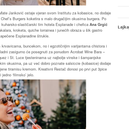
Mate Janković ostaje vjeran svom Institutu za kobasice, no dodaje
 Chef’s Burgers koketira s malo drugačijim okusima burgera. Po
zi kuharsko-slastičarski tim hotela Esplanade i chefica
Ana Grgić
Lajka
bakalara, kroketa, quiche lorrainea i junećih obraza u šik gastro
 zapečene Esplanadine štrukle.
s krvavicama, buncekom, no i egzotičnijim varijantama chistora i
 gladni zasigurno će posegnuti za ponudom Acrobat Wine Bara –
uez i St. Luce tjesteninama uz najbolje vinske i šampanjske
ičkim okusima, pa uz već dobro poznate salsiccie (kobasice) dodaje
jene tiramisu kremom. Kreativni Restač donosi po prvi put 3pice
 jedno ‘filmsko’ jelo.