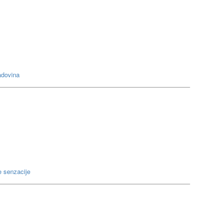
adovina
e senzacije