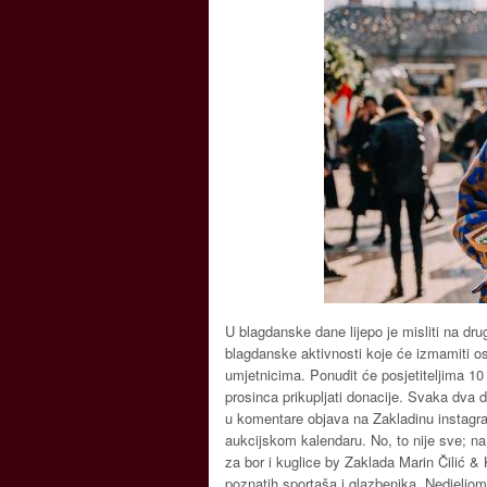
U blagdanske dane lijepo je misliti na dru
blagdanske aktivnosti koje će izmamiti osm
umjetnicima. Ponudit će posjetiteljima 10 
prosinca prikupljati donacije. Svaka dva 
u komentare objava na Zakladinu instagram
aukcijskom kalendaru. No, to nije sve; na
za bor i kuglice by Zaklada Marin Čilić 
poznatih sportaša i glazbenika. Nedjeljom