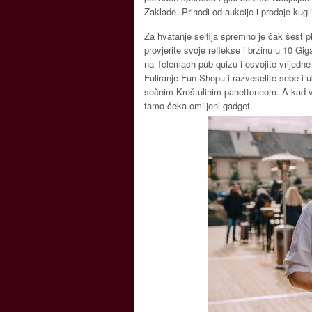
Zaklade. Prihodi od aukcije i prodaje kugl
Za hvatanje selfija spremno je čak šest p
provjerite svoje reflekse i brzinu u 10 G
na Telemach pub quizu i osvojite vrijedne
Fuliranje Fun Shopu i razveselite sebe i
sočnim Kroštulinim panettoneom. A kad v
tamo čeka omiljeni gadget.