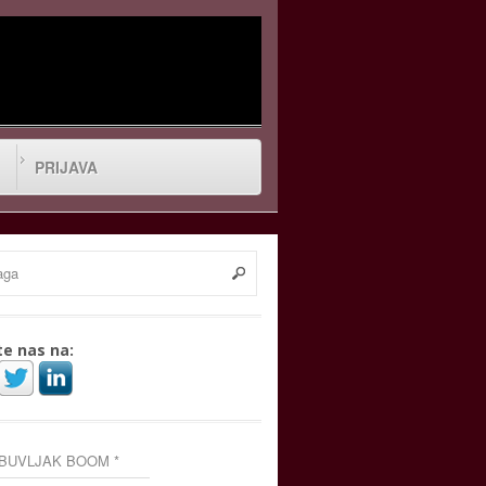
PRIJAVA
te nas na:
 BUVLJAK BOOM *