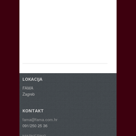
LOKACIJA
FAMA
Zagreb
KONTAKT
fama@fama.com.hr
091/250 25 36