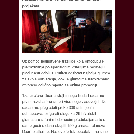
projekata.
Uz pomoć jedinstvene tražilice koja omogućuje
pretraživanje po specifičnim kriterijima redatelji i
producenti dobili su priliku odabrati najbolje glumce
za svoja ostvarenja, dok je glumcima istovremeno
otvoreno odlično mjesto za online promociju.
‘Iza uspjeha Duarta stoji mnogo truda i rada, no
prvim rezultatima smo i više nego zadovoljni. Do
sada smo pregledali preko 300 snimljenih
selftapeova, osigurali uloge za 29 hrvatskih
glumaca u stranim i domaćim produkcijama te u
samo godinu dana okupili 150 glumaca, članova
Duart platforme. No, ovo je tek početak. Trenutno