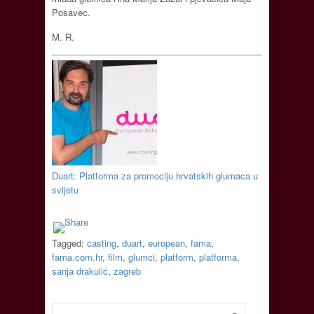
Posavec.
M. R.
Duart: Platforma za promociju hrvatskih glumaca u
svijetu
Tagged:
casting
,
duart
,
european
,
fama
,
fama.com.hr
,
film
,
glumci
,
platform
,
platforma
,
sanja drakulić
,
zagreb