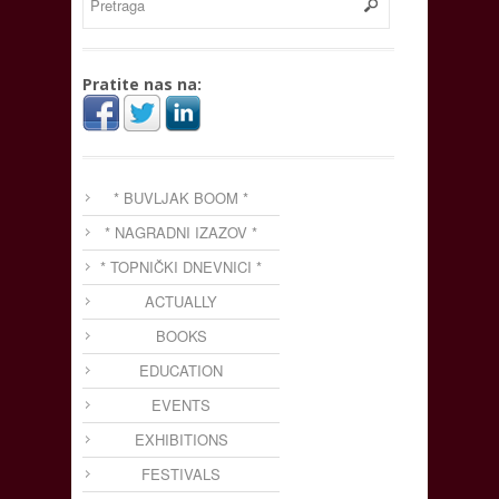
Pratite nas na:
* BUVLJAK BOOM *
* NAGRADNI IZAZOV *
* TOPNIČKI DNEVNICI *
ACTUALLY
BOOKS
EDUCATION
EVENTS
EXHIBITIONS
FESTIVALS