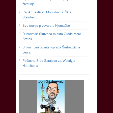
životinja
PagArtFestival: Monodrama Žlica
Steinberg
Sve manje pivovara u Njemačkoj
Dubrovnik: Skrivena mjesta Grada Mare
Bratoš
Brijuni: Learovanje ispraća Šerbedžijina
Leara
Počasno Srce Sarajeva za Woodyja
Harrelsona