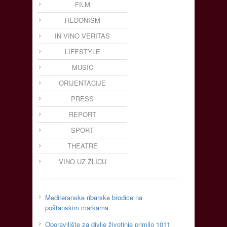
FILM
HEDONISM
IN VINO VERITAS
LIFESTYLE
MUSIC
ORIJENTACIJE
PRESS
REPORT
SPORT
THEATRE
VINO UZ ŽLICU
Mediteranske ribarske brodice na
poštanskim markama
Oporavilište za divlje životinje primilo 1011