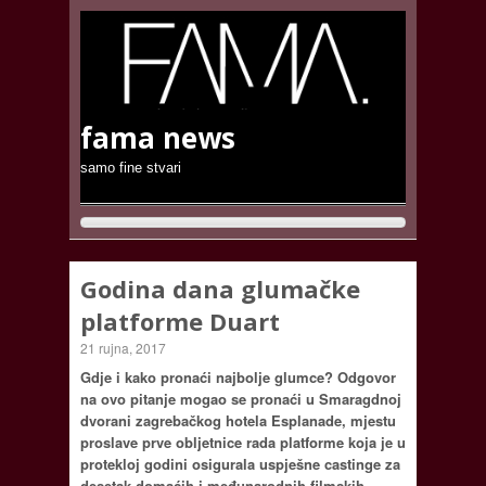
fama news
samo fine stvari
Godina dana glumačke
platforme Duart
21 rujna, 2017
Gdje i kako pronaći najbolje glumce? Odgovor
na ovo pitanje mogao se pronaći u Smaragdnoj
dvorani zagrebačkog hotela Esplanade, mjestu
proslave prve obljetnice rada platforme koja je u
protekloj godini osigurala uspješne castinge za
desetak domaćih i međunarodnih filmskih