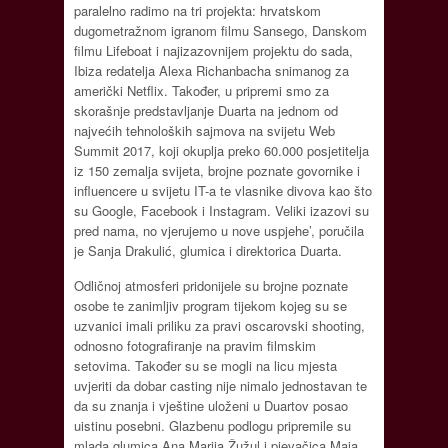
paralelno radimo na tri projekta: hrvatskom
dugometražnom igranom filmu Sansego, Danskom
filmu Lifeboat i najizazovnijem projektu do sada,
Ibiza redatelja Alexa Richanbacha snimanog za
američki Netflix. Također, u pripremi smo za
skorašnje predstavljanje Duarta na jednom od
najvećih tehnoloških sajmova na svijetu Web
Summit 2017, koji okuplja preko 60.000 posjetitelja
iz 150 zemalja svijeta, brojne poznate govornike i
influencere u svijetu IT-a te vlasnike divova kao što
su Google, Facebook i Instagram. Veliki izazovi su
pred nama, no vjerujemo u nove uspjehe’, poručila
je Sanja Drakulić, glumica i direktorica Duarta.
Odličnoj atmosferi pridonijele su brojne poznate
osobe te zanimljiv program tijekom kojeg su se
uzvanici imali priliku za pravi oscarovski shooting,
odnosno fotografiranje na pravim filmskim
setovima. Također su se mogli na licu mjesta
uvjeriti da dobar casting nije nimalo jednostavan te
da su znanja i vještine uloženi u Duartov posao
uistinu posebni. Glazbenu podlogu pripremile su
mlada glumica Ana Marija Žužul i pjevačica Maja