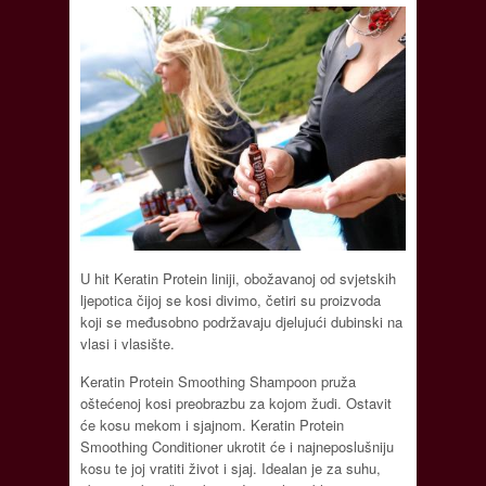
U hit Keratin Protein liniji, obožavanoj od svjetskih
ljepotica čijoj se kosi divimo, četiri su proizvoda
koji se međusobno podržavaju djelujući dubinski na
vlasi i vlasište.
Keratin Protein Smoothing Shampoon pruža
oštećenoj kosi preobrazbu za kojom žudi. Ostavit
će kosu mekom i sjajnom. Keratin Protein
Smoothing Conditioner ukrotit će i najneposlušniju
kosu te joj vratiti život i sjaj. Idealan je za suhu,