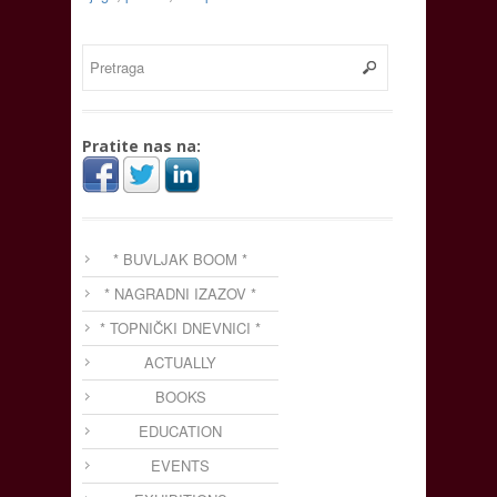
Pratite nas na:
* BUVLJAK BOOM *
* NAGRADNI IZAZOV *
* TOPNIČKI DNEVNICI *
ACTUALLY
BOOKS
EDUCATION
EVENTS