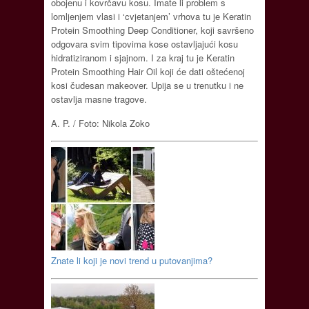
obojenu i kovrčavu kosu. Imate li problem s
lomljenjem vlasi i ‘cvjetanjem’ vrhova tu je Keratin
Protein Smoothing Deep Conditioner, koji savršeno
odgovara svim tipovima kose ostavljajući kosu
hidratiziranom i sjajnom. I za kraj tu je Keratin
Protein Smoothing Hair Oil koji će dati oštećenoj
kosi čudesan makeover. Upija se u trenutku i ne
ostavlja masne tragove.
A. P. / Foto: Nikola Zoko
Znate li koji je novi trend u putovanjima?