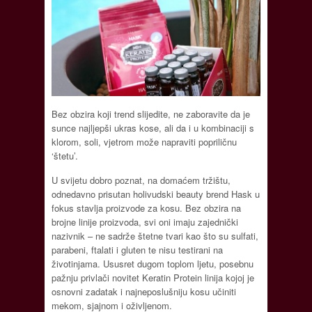
Bez obzira koji trend slijedite, ne zaboravite da je
sunce najljepši ukras kose, ali da i u kombinaciji s
klorom, soli, vjetrom može napraviti popriličnu
‘štetu’.
U svijetu dobro poznat, na domaćem tržištu,
odnedavno prisutan holivudski beauty brend Hask u
fokus stavlja proizvode za kosu. Bez obzira na
brojne linije proizvoda, svi oni imaju zajednički
nazivnik – ne sadrže štetne tvari kao što su sulfati,
parabeni, ftalati i gluten te nisu testirani na
životinjama. Ususret dugom toplom ljetu, posebnu
pažnju privlači novitet Keratin Protein linija kojoj je
osnovni zadatak i najneposlušniju kosu učiniti
mekom, sjajnom i oživljenom.