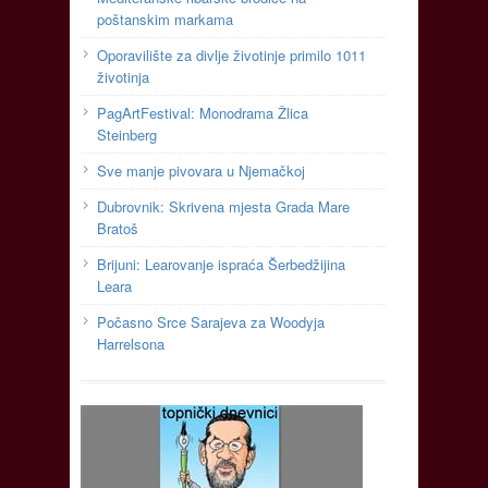
poštanskim markama
Oporavilište za divlje životinje primilo 1011
životinja
PagArtFestival: Monodrama Žlica
Steinberg
Sve manje pivovara u Njemačkoj
Dubrovnik: Skrivena mjesta Grada Mare
Bratoš
Brijuni: Learovanje ispraća Šerbedžijina
Leara
Počasno Srce Sarajeva za Woodyja
Harrelsona