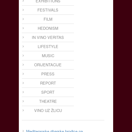
EXHIBITIONS
FESTIVALS
FILM
HEDONISM
IN VINO VERITAS
LIFESTYLE
MUSIC
ORIJENTACIJE
PRESS
REPORT
SPORT
THEATRE
VINO UZ ŽLICU
Mediteranske ribarske brodice na