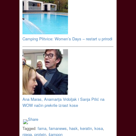
Camping Plitvice: Women’s Days – restart u prirodi
Ana Maras, Anamarija Vrdoljak i Sanja Pilić na
WOW način prekrile izrast kose
Tagged:
fama
,
famanews
,
hask
,
keratin
,
kosa
,
njega
,
protein
,
šampon