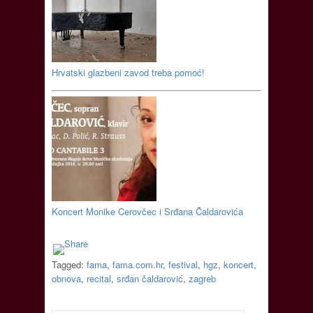
Hrvatski glazbeni zavod treba pomoć!
Koncert Monike Cerovčec i Srđana Čaldarovića
Tagged:
fama
,
fama.com.hr
,
festival
,
hgz
,
koncert
,
obnova
,
recital
,
srđan čaldarović
,
zagreb