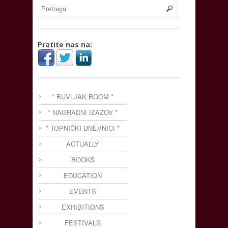
Pratite nas na:
* BUVLJAK BOOM *
* NAGRADNI IZAZOV *
* TOPNIČKI DNEVNICI *
ACTUALLY
BOOKS
EDUCATION
EVENTS
EXHIBITIONS
FESTIVALS