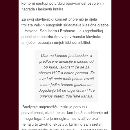
komorni nastupi potvrđuju opravdanost osvojenih
nagrada i laskavih kritika.
Za svoj slavljenički koncert pripremio je djela
trolista velikih europskih skladatelja klasične glazbe
– Haydna, Schuberta i Brahmsa – a zagrebačkoj
publici demonstrira će svoje vrhunsko klavirsko
umijeće i osebujan umjetnički senzibilitet.
Ulaz na koncert je slobodan, a
predložene donacije u iznosu od
50 kuna, iskoristit će se za
obnovu HGZ-a nakon potresa. Za
sve koji neće moći prisustvovati
ovom jedinstvenom glazbenom
događanju bit će organiziran i live
prijenos putem YouTube kanala.
‘Bavljenje umjetnošću iziskuje potpunu
posvećenost, stalni fokus, kao i nužno odricanje od
mnogo toga, što je mnogima neshvatljivo ako
nemaju to životno iskustvo. Iznimno sam sretan
što imam priliku svirati obljetnički koncert poslije 25