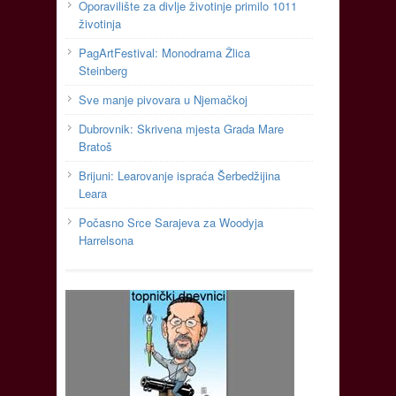
Oporavilište za divlje životinje primilo 1011
životinja
PagArtFestival: Monodrama Žlica
Steinberg
Sve manje pivovara u Njemačkoj
Dubrovnik: Skrivena mjesta Grada Mare
Bratoš
Brijuni: Learovanje ispraća Šerbedžijina
Leara
Počasno Srce Sarajeva za Woodyja
Harrelsona