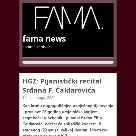
fama news
samo fine stvari
HGZ: Pijanistički recital
Srđana F. Čaldarovića
16 studenoga, 2020
Kao krunu dugogodišnjeg uspješnog djelovanja
i proslave 25 godina umjetničke karijere,
zagrebački glazbenik i pijanist Srđan Filip
Čaldarović, održat će solistički koncert 19.
studenog (20 sati) u velikoj dvorani Hrvatskog
glazbenog zavoda (HGZ).