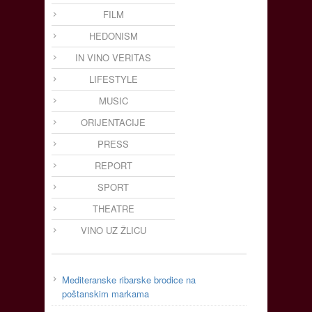
FILM
HEDONISM
IN VINO VERITAS
LIFESTYLE
MUSIC
ORIJENTACIJE
PRESS
REPORT
SPORT
THEATRE
VINO UZ ŽLICU
Mediteranske ribarske brodice na
poštanskim markama