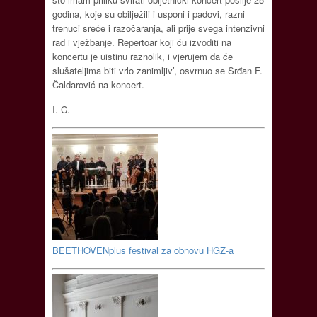
godina, koje su obilježili i usponi i padovi, razni
trenuci sreće i razočaranja, ali prije svega intenzivni
rad i vježbanje. Repertoar koji ću izvoditi na
koncertu je uistinu raznolik, i vjerujem da će
slušateljima biti vrlo zanimljiv’, osvrnuo se Srđan F.
Čaldarović na koncert.
I. C.
BEETHOVENplus festival za obnovu HGZ-a