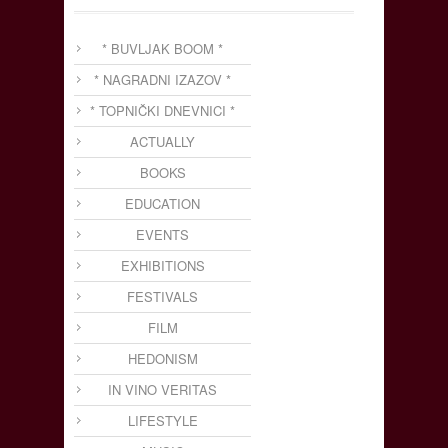
* BUVLJAK BOOM *
* NAGRADNI IZAZOV *
* TOPNIČKI DNEVNICI *
ACTUALLY
BOOKS
EDUCATION
EVENTS
EXHIBITIONS
FESTIVALS
FILM
HEDONISM
IN VINO VERITAS
LIFESTYLE