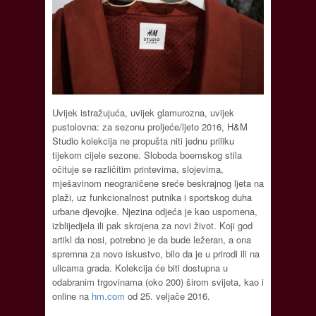
Uvijek istražujuća, uvijek glamurozna, uvijek
pustolovna: za sezonu proljeće/ljeto 2016, H&M
Studio kolekcija ne propušta niti jednu priliku
tijekom cijele sezone. Sloboda boemskog stila
očituje se različitim printevima, slojevima,
mješavinom neograničene sreće beskrajnog ljeta na
plaži, uz funkcionalnost putnika i sportskog duha
urbane djevojke. Njezina odjeća je kao uspomena,
izblijedjela ili pak skrojena za novi život. Koji god
artikl da nosi, potrebno je da bude ležeran, a ona
spremna za novo iskustvo, bilo da je u prirodi ili na
ulicama grada. Kolekcija će biti dostupna u
odabranim trgovinama (oko 200) širom svijeta, kao i
online na
hm.com
od 25. veljače 2016.