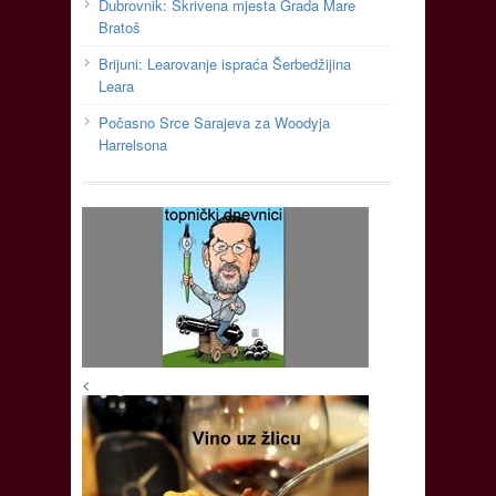
Dubrovnik: Skrivena mjesta Grada Mare
Bratoš
Brijuni: Learovanje ispraća Šerbedžijina
Leara
Počasno Srce Sarajeva za Woodyja
Harrelsona
<