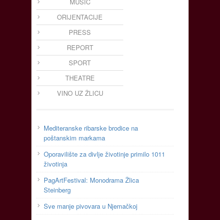
MUSIC
ORIJENTACIJE
PRESS
REPORT
SPORT
THEATRE
VINO UZ ŽLICU
Mediteranske ribarske brodice na
poštanskim markama
Oporavilište za divlje životinje primilo 1011
životinja
PagArtFestival: Monodrama Žlica
Steinberg
Sve manje pivovara u Njemačkoj