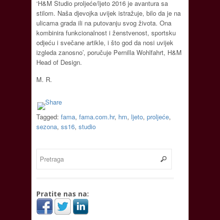
‘H&M Studio proljeće/ljeto 2016 je avantura sa
stilom. Naša djevojka uvijek istražuje, bilo da je na
ulicama grada ili na putovanju svog života. Ona
kombinira funkcionalnost i ženstvenost, sportsku
odjeću i svečane artikle, i što god da nosi uvijek
izgleda zanosno’, poručuje Pernilla Wohlfahrt, H&M
Head of Design.
M. R.
Tagged:
fama
,
fama.com.hr
,
hm
,
ljeto
,
proljeće
,
sezona
,
ss16
,
studio
Pratite nas na: