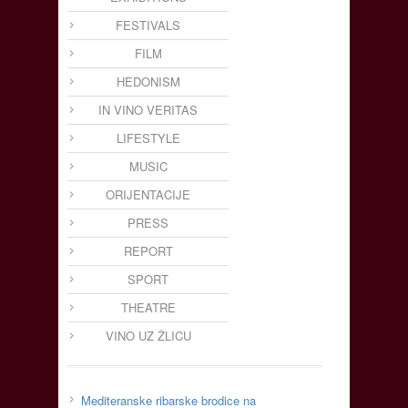
FESTIVALS
FILM
HEDONISM
IN VINO VERITAS
LIFESTYLE
MUSIC
ORIJENTACIJE
PRESS
REPORT
SPORT
THEATRE
VINO UZ ŽLICU
Mediteranske ribarske brodice na