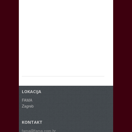
LOKACIJA
FAMA
Zagreb
KONTAKT
fama@fama.com.hr