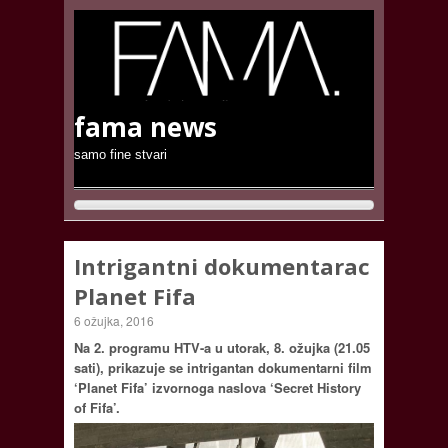
fama news
samo fine stvari
Intrigantni dokumentarac
Planet Fifa
6 ožujka, 2016
Na 2. programu HTV-a u utorak, 8. ožujka (21.05
sati), prikazuje se intrigantan dokumentarni film
‘Planet Fifa’ izvornoga naslova ‘Secret History
of Fifa’.