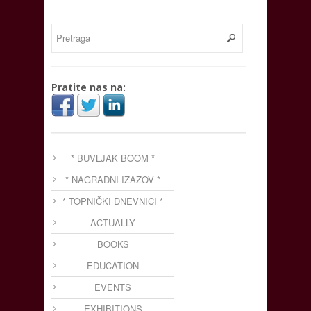
Pratite nas na:
* BUVLJAK BOOM *
* NAGRADNI IZAZOV *
* TOPNIČKI DNEVNICI *
ACTUALLY
BOOKS
EDUCATION
EVENTS
EXHIBITIONS