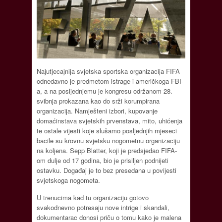
Najutjecajnija svjetska sportska organizacija FIFA
odnedavno je predmetom istrage i američkoga FBI-
a, a na posljednjemu je kongresu održanom 28.
svibnja prokazana kao do srži korumpirana
organizacija. Namješteni izbori, kupovanje
domaćinstava svjetskih prvenstava, mito, uhićenja
te ostale vijesti koje slušamo posljednjih mjeseci
bacile su krovnu svjetsku nogometnu organizaciju
na koljena. Sepp Blatter, koji je predsjedao FIFA-
om dulje od 17 godina, bio je prisiljen podnijeti
ostavku. Događaj je to bez presedana u povijesti
svjetskoga nogometa.
U trenucima kad tu organizaciju gotovo
svakodnevno potresaju nove intrige i skandali,
dokumentarac donosi priču o tomu kako je malena