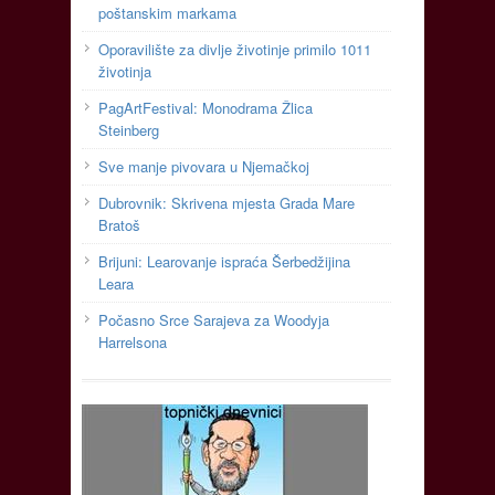
poštanskim markama
Oporavilište za divlje životinje primilo 1011
životinja
PagArtFestival: Monodrama Žlica
Steinberg
Sve manje pivovara u Njemačkoj
Dubrovnik: Skrivena mjesta Grada Mare
Bratoš
Brijuni: Learovanje ispraća Šerbedžijina
Leara
Počasno Srce Sarajeva za Woodyja
Harrelsona