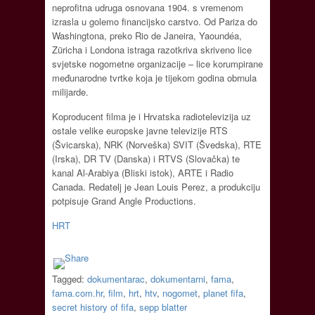
neprofitna udruga osnovana 1904. s vremenom
izrasla u golemo financijsko carstvo. Od Pariza do
Washingtona, preko Rio de Janeira, Yaoundéa,
Züricha i Londona istraga razotkriva skriveno lice
svjetske nogometne organizacije – lice korumpirane
međunarodne tvrtke koja je tijekom godina obrnula
milijarde.
Koproducent filma je i Hrvatska radiotelevizija uz
ostale velike europske javne televizije RTS
(Švicarska), NRK (Norveška) SVIT (Švedska), RTE
(Irska), DR TV (Danska) i RTVS (Slovačka) te
kanal Al-Arabiya (Bliski istok), ARTE i Radio
Canada. Redatelj je Jean Louis Perez, a produkciju
potpisuje Grand Angle Productions.
HRT
Tagged:
dokumentarac
,
dokumentarni
,
fama
,
fama.com.hr
,
film
,
hrt
,
htv
,
nogomet
,
planet fifa
,
secret history of fifa
,
sepp blatter