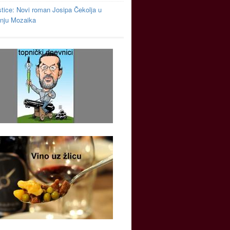
tice: Novi roman Josipa Čekolja u
anju Mozaika