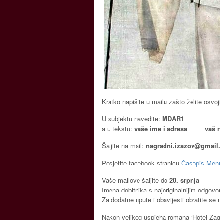
Kratko napišite u mailu zašto želite osvoj
U subjektu navedite:
MDAR1
a u tekstu:
vaše ime i adresa
vaš 
Šaljite na mail:
nagradni.izazov@gmail
Posjetite facebook stranicu
Časopis Men
Vaše mailove šaljite do
20. srpnja
Imena dobitnika s najoriginalnijim odgovo
Za dodatne upute i obavijesti obratite se 
Nakon velikog uspjeha romana ‘Hotel Zag