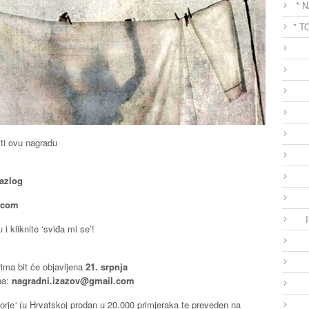
* 
* T
iti ovu nagradu
razlog
.com
u
i kliknite ‘sviđa mi se’!
rima bit će objavljena
21.
srpnja
na:
nagradni.izazov@gmail.com
orje
‘
(u Hrvatskoj prodan u 20.000 primjeraka te preveden na