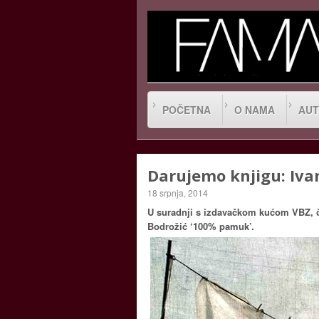
POČETNA
O NAMA
AUT
Darujemo knjigu: Iva
18 srpnja, 2014
U suradnji s izdavačkom kućom VBZ, č
Bodrožić ‘100% pamuk’
.