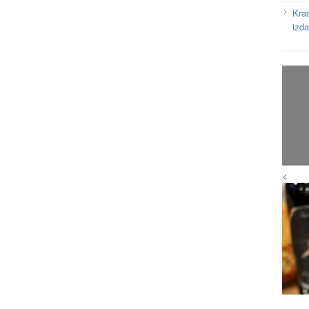
Kras
izd
<