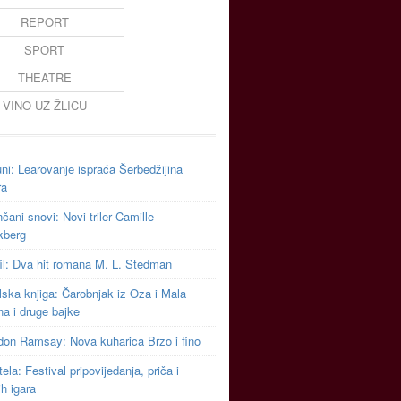
REPORT
SPORT
THEATRE
VINO UZ ŽLICU
uni: Learovanje ispraća Šerbedžijina
ra
čani snovi: Novi triler Camille
kberg
il: Dva hit romana M. L. Stedman
ska knjiga: Čarobnjak iz Oza i Mala
na i druge bajke
don Ramsay: Nova kuharica Brzo i fino
ela: Festival pripovijedanja, priča i
ih igara