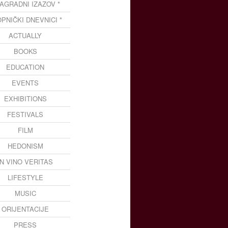
NAGRADNI IZAZOV *
OPNIČKI DNEVNICI *
ACTUALLY
BOOKS
EDUCATION
EVENTS
EXHIBITIONS
FESTIVALS
FILM
HEDONISM
IN VINO VERITAS
LIFESTYLE
MUSIC
ORIJENTACIJE
PRESS