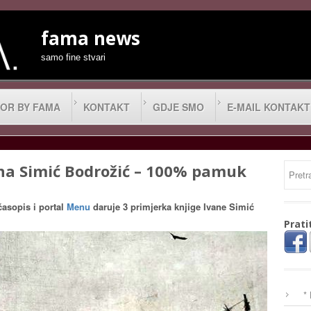
fama news
samo fine stvari
OR BY FAMA
KONTAKT
GDJE SMO
E-MAIL KONTAKT
na Simić Bodrožić – 100% pamuk
asopis i portal
Menu
daruje 3 primjerka knjige
Ivane Simić
Prati
*