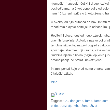
njemački, francuski, češki i druge jezike
posljedicama na život generacije odrasle
nam 15 izvrsnih priča o životu žena u tra
U svakoj od njih autorica se bavi intimni
razotkriva slojeve obiteljskih odnosa koji
Roditelji i djeca, susjedi, supružnici, lj
glavnih junakinja. Autorica nas uvodi u in
te rubne situacije, na prvi pogled svakodn
spoznaje, stavove i njih same, čine okosn
Sudbine njezinih bolno (ne)uklopljenih j
emancipacija ne prolazi nekažnjeno.
Intimni ponori koje pred nama otvara Iva
čitalački užitak.
VBZ
Tagged:
100
,
darujemo
,
fama
,
fama.com.
priče
,
tranzicija
,
vbz
,
žene
,
život