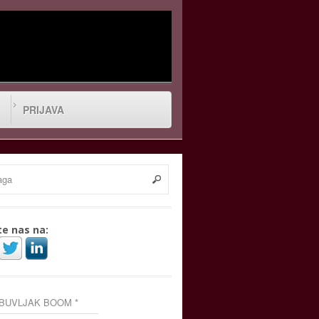
PRIJAVA
te nas na:
 BUVLJAK BOOM *