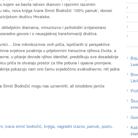
) u kojem se bavila ratnom dramom i njezinim razornim
 u ratu, nova knjiga Ivane Simić Bodrožić ‘100% pamuk’, donosi
nzicijskom društvu Hrvatske.
m obiteljskim dramama, minuciozno i psihološki iznijansirano
 posredno govore i o neuspješnoj transformaciji društva.
ubavnici… čine mikrokozmos ovih priča, ispričanih iz perspektive
timne svjetove junakinja u prijelomnim trenucima njihova života, a
evne, u pitanje dovode njihov identitet, preoblikuju sve dosadašnje
Brij
icu priča te otvaraju prostor za tihe pobune i opasne promjene.
Lea
unakinja pokazuju nam ono čemu svjedočimo svakodnevno; niti jedna
Bron
Läc
na Simić Bodrožić mogu nas uznemiriti, ali istodobno jamče
Prof
Škol
sire
Gor
hr
,
ivana simić bodrožić
,
knjiga
,
nagradni izazov
,
pamuk
,
posto
,
Kašt
star