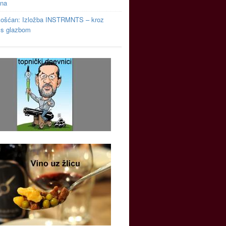
ina
košćan: Izložba INSTRMNTS – kroz
u s glazbom