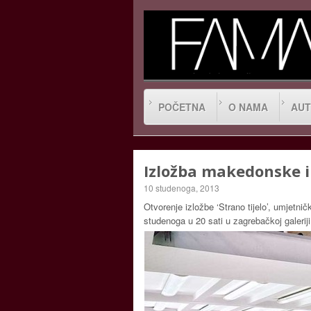
POČETNA
O NAMA
AUT
Izložba makedonske in
10 studenoga, 2013
Otvorenje izložbe ‘Strano tijelo’, umjetn
studenoga u 20 sati u zagrebačkoj galeriji