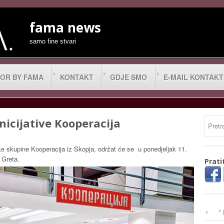
fama news
samo fine stvari
OR BY FAMA
KONTAKT
GDJE SMO
E-MAIL KONTAKT
icijative Kooperacija
ičke skupine Kooperacija iz Skopja, održat će se u ponedjeljak 11.
 Greta.
Prati
*