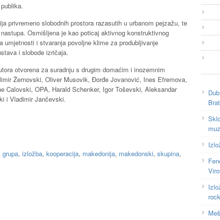
 publika.
ija privremeno slobodnih prostora razasutih u urbanom pejzažu, te
g nastupa. Osmišljena je kao poticaj aktivnog konstruktivnog
ija umjetnosti i stvaranja povoljne klime za produbljivanje
tava i slobode izričaja.
autora otvorena za suradnju s drugim domaćim i inozemnim
limir Žernovski, Oliver Musovik, Đorđe Jovanović, Ines Efremova,
ne Calovski, OPA, Harald Schenker, Igor Toševski, Aleksandar
Dub
i i Vladimir Jančevski.
Bra
Skl
muz
Izlo
,
grupa
,
izložba
,
kooperacija
,
makedonija
,
makedonski
,
skupina
,
Fen
Viro
Izl
roc
Mešt