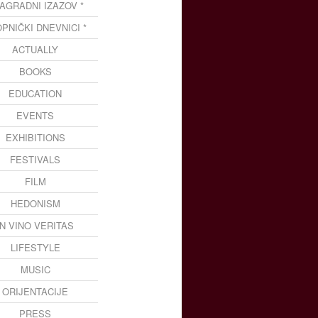
NAGRADNI IZAZOV *
OPNIČKI DNEVNICI *
ACTUALLY
BOOKS
EDUCATION
EVENTS
EXHIBITIONS
FESTIVALS
FILM
HEDONISM
IN VINO VERITAS
LIFESTYLE
MUSIC
ORIJENTACIJE
PRESS