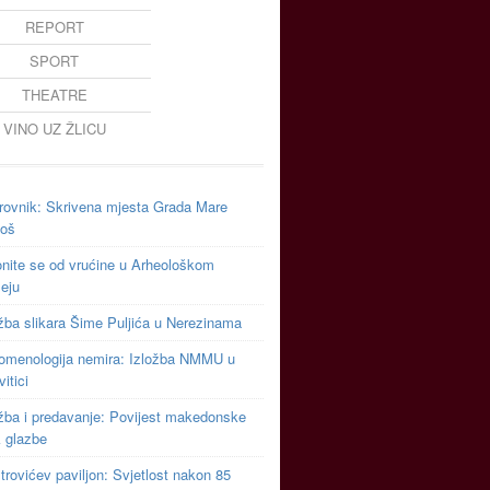
REPORT
SPORT
THEATRE
VINO UZ ŽLICU
rovnik: Skrivena mjesta Grada Mare
toš
onite se od vrućine u Arheološkom
eju
žba slikara Šime Puljića u Nerezinama
omenologija nemira: Izložba NMMU u
vitici
ožba i predavanje: Povijest makedonske
k glazbe
rovićev paviljon: Svjetlost nakon 85