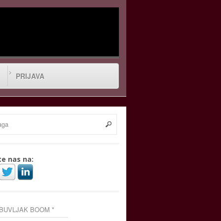
PRIJAVA
te nas na:
 BUVLJAK BOOM *