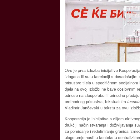
Ovo je prva izložba inicijative Kooperaci
izlagana ili su u korelaciji s dosadašnjim
prisustvo tijela u specifičnom socijalnom i
djela na ovoj izložbi ne bave doslovnim r
odnose na zlouporabu ili prinudnu predaju
prethodnog prisustva, tekstualnim
fusnot
Vladimir Jančevski u tekstu za ovu izlož
Kooperacija je inicijativa s ciljem aktivno
drukčiji način stvaranja i doživljavanja 
za pomicanje i redefiniranje granica izmeđ
uloge umjetnosti u kontekstu centraliziran