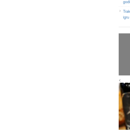
god
Tra
igr
<