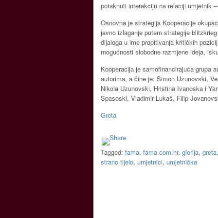
potaknuti interakciju na relaciji umjetnik –
Osnovna je strategija Kooperacije okupac
javno izlaganje putem strategije blitzkrie
dijaloga u ime propitivanja kritičkih pozic
mogućnosti slobodne razmjene ideja, iskus
Kooperacija je samofinancirajuća grupa 
autorima, a čine je: Simon Uzunovski, Ve
Nikola Uzunovski, Hristina Ivanoska i Ya
Spasoski, Vladimir Lukaš, Filip Jovanovsk
Greta
Tagged:
fama
,
fama.com.hr
,
glerija
,
greta
strano tijelo
,
umjetnici
,
umjetnička