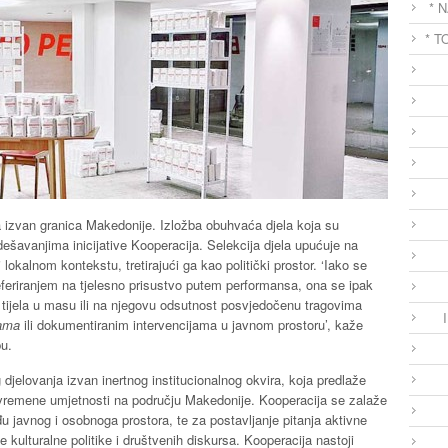
* 
* T
ja izvan granica Makedonije. Izložba obuhvaća djela koja su
 dešavanjima inicijative Kooperacija. Selekcija djela upućuje na
 lokalnom kontekstu, tretirajući ga kao politički prostor. ‘Iako se
eferiranjem na tjelesno prisustvo putem performansa, ona se ipak
 tijela u masu ili na njegovu odsutnost posvjedočenu tragovima
ama
ili dokumentiranim intervencijama u javnom prostoru’, kaže
bu.
g djelovanja izvan inertnog institucionalnog okvira, koja predlaže
suvremene umjetnosti na području Makedonije. Kooperacija se zalaže
u javnog i osobnoga prostora, te za postavljanje pitanja aktivne
e kulturalne politike i društvenih diskursa. Kooperacija nastoji