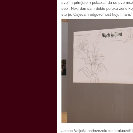
svojim primjerom pokazati da se sve može i
sebi. Neki dan sam dobio poruku žene koja
što je. Osjećam odgovornost koju imam.’
Jelena Veljača nadovezala se istaknuvši k