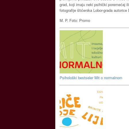
grad, koji imaju neki psihički poremećaj i
fotografije štićenika Lobor-grada autorice
M. P. Foto: Promo
Psihološki bestseler Mit o normalnom