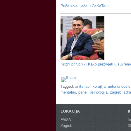
Priče koje liječe u CeKaTe-u
Krizni priručnik: Kako preživjeti u suvrem
Tagged:
anita lauri korajlija
,
antonia ćosić
mentalno
,
panel
,
psihologija
,
zagreb
,
zdra
LOKACIJA
K
FAMA
f
Zagreb
0