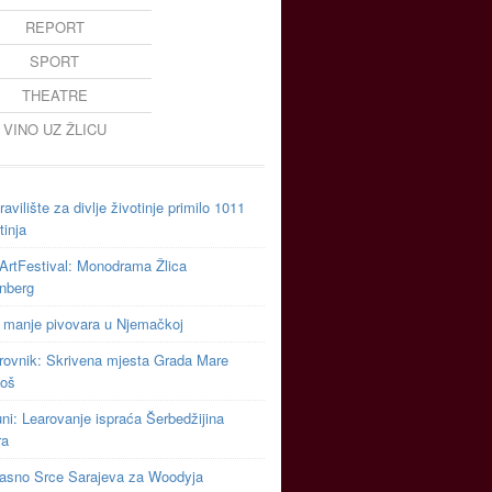
REPORT
SPORT
THEATRE
VINO UZ ŽLICU
avilište za divlje životinje primilo 1011
tinja
ArtFestival: Monodrama Žlica
inberg
 manje pivovara u Njemačkoj
rovnik: Skrivena mjesta Grada Mare
toš
uni: Learovanje ispraća Šerbedžijina
ra
asno Srce Sarajeva za Woodyja