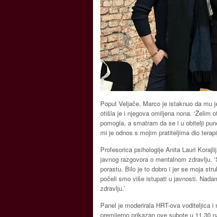
Poput Veljače, Marco je istaknuo da mu j
otišla je i njegova omiljena nona. ‘Želim 
pomogla, a smatram da se i u obitelji p
mi je odnos s mojim pratiteljima dio ter
Profesorica psihologije Anita Lauri Korajl
javnog razgovora o mentalnom zdravlju. ‘S
porastu. Bilo je to dobro i jer se moja s
počeli smo više istupati u javnosti. Nada
zdravlju.’
Panel je moderirala HRT-ova voditeljica i no
premijerno prikazan ove subote u 11.30 n