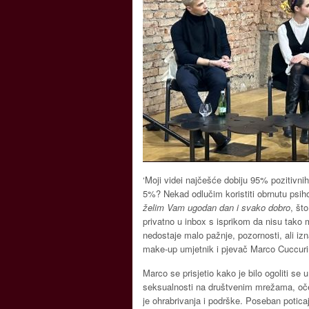
‘Moji videi najčešće dobiju 95% pozitivni
5%? Nekad odlučim koristiti obrnutu psiho
želim Vam ugodan dan i svako dobro
, št
privatno u inbox s isprikom da nisu tako mi
nedostaje malo pažnje, pozornosti, ali izna
make-up umjetnik i pjevač Marco Cuccuri
Marco se prisjetio kako je bilo ogoliti se 
seksualnosti na društvenim mrežama, oček
je ohrabrivanja i podrške. Poseban potic