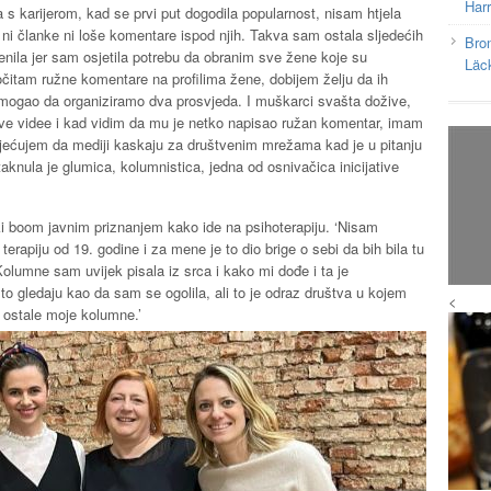
Har
s karijerom, kad se prvi put dogodila popularnost, nisam htjela
i ni članke ni loše komentare ispod njih. Takva sam ostala sljedećih
Bron
nila jer sam osjetila potrebu da obranim sve žene koje su
Läc
očitam ružne komentare na profilima žene, dobijem želju da ih
mogao da organiziramo dva prosvjeda. I muškarci svašta dožive,
ve videe i kad vidim da mu je netko napisao ružan komentar, imam
jećujem da mediji kaskaju za društvenim mrežama kad je u pitanju
aknula je glumica, kolumnistica, jedna od osnivačica inicijative
i boom javnim priznanjem kako ide na psihoterapiju. ‘Nisam
terapiju od 19. godine i za mene je to dio brige o sebi da bih bila tu
Kolumne sam uvijek pisala iz srca i kako mi dođe i ta je
o gledaju kao da sam se ogolila, ali to je odraz društva u kojem
<
e ostale moje kolumne.’