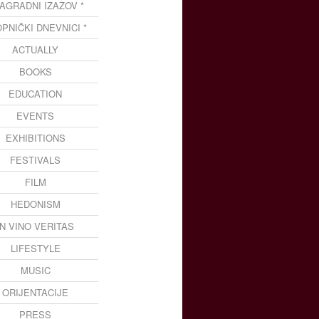
NAGRADNI IZAZOV *
OPNIČKI DNEVNICI *
ACTUALLY
BOOKS
EDUCATION
EVENTS
EXHIBITIONS
FESTIVALS
FILM
HEDONISM
IN VINO VERITAS
LIFESTYLE
MUSIC
ORIJENTACIJE
PRESS