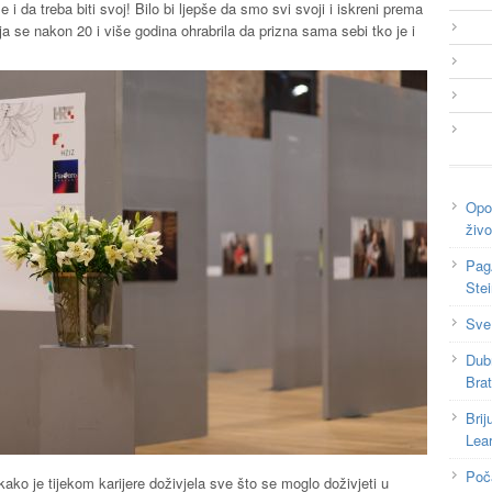
 da treba biti svoj! Bilo bi ljepše da smo svi svoji i iskreni prema
 se nakon 20 i više godina ohrabrila da prizna sama sebi tko je i
Opor
živo
Pag
Ste
Sve
Dub
Bra
Brij
Lea
Poč
ako je tijekom karijere doživjela sve što se moglo doživjeti u