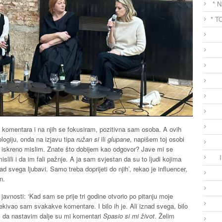
* 
* T
h komentara i na njih se fokusiram, pozitivna sam osoba. A ovih
logiju, onda na izjavu tipa
ružan si
ili
glupane
, napišem toj osobi
o iskreno mislim. Znate što dobijem kao odgovor? Jave mi se
slili i da im fali pažnje. A ja sam svjestan da su to ljudi kojima
d svega ljubavi. Samo treba doprijeti do njih’, rekao je influencer,
n.
u javnosti: ‘Kad sam se prije tri godine otvorio po pitanju moje
ivao sam svakakve komentare. I bilo ih je. Ali iznad svega, bilo
aj da nastavim dalje su mi komentari
Spasio si mi život
. Želim