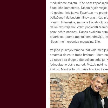
medijskome svijetu. ‘Kad sam započinjala 
čitati loše komentare. Nisam htjela vidjet
10 godina. Inicijativa
Spasi me
me promije
potlačene i da budem njihov glas. Kad pr
branim. Primjerice, nama je Facebook po
da se razumijemo! Volim pogledati Marco
poriv nešto napisati. Danas svakako prim
otvorenost prema mentalnom zdravlju’, ist
‘Spasi me’ i urednica magazina Elle.
Veljača je svojevremeno izazvala medijsk
smatrala da za to treba hrabrost. Idem na 
za sebe i za druge u što boljem izdanju. 
jednostavno došla na red. Možda neki na t
živimo. Meni je to priznanje bilo kao i sv