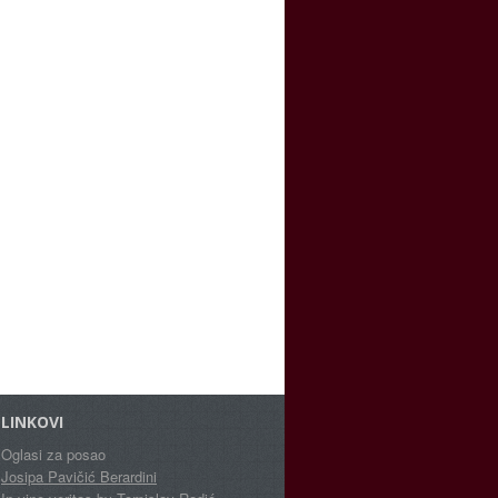
LINKOVI
Oglasi za posao
Josipa Pavičić Berardini