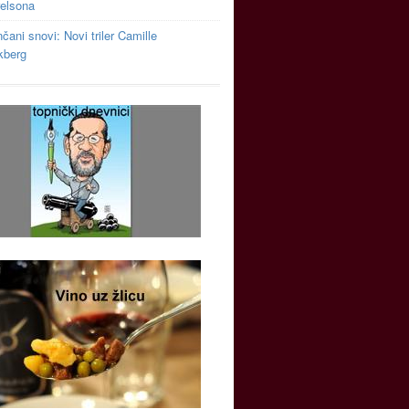
relsona
čani snovi: Novi triler Camille
kberg