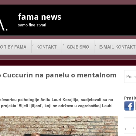
fama news
samo fine stvari
OR BY FAMA
KONTAKT
GDJE SMO
E-MAIL KONTAKT
co Cuccurin na panelu o mentalnom
Prati
fesoricu psihologije Anitu Lauri Korajlija, sudjelovali su na
ojekta ‘Bijeli ljiljani’, koji se održava u zagrebačkoj Laubi
*