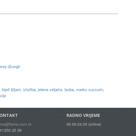
enoj džungli
,
bijeli ljiljani
,
izložba
,
jelena veljača
,
lauba
,
marko cuccurin
,
vlje
ONTAKT
RADNO VRIJEME
ama@fama.com.hr
00.00-24.00 (online)
91/250 25 36