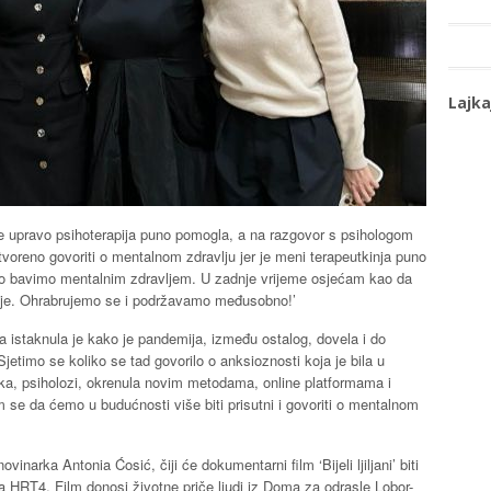
Lajka
e upravo psihoterapija puno pomogla, a na razgovor s psihologom
otvoreno govoriti o mentalnom zdravlju jer je meni terapeutkinja puno
uno bavimo mentalnim zdravljem. U zadnje vrijeme osjećam kao da
apije. Ohrabrujemo se i podržavamo međusobno!’
ija istaknula je kako je pandemija, između ostalog, dovela i do
jetimo se koliko se tad govorilo o anksioznosti koja je bila u
truka, psiholozi, okrenula novim metodama, online platformama i
m se da ćemo u budućnosti više biti prisutni i govoriti o mentalnom
vinarka Antonia Ćosić, čiji će dokumentarni film ‘Bijeli ljiljani’ biti
a HRT4. Film donosi životne priče ljudi iz Doma za odrasle Lobor-