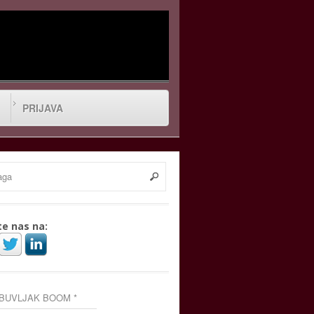
PRIJAVA
te nas na:
 BUVLJAK BOOM *