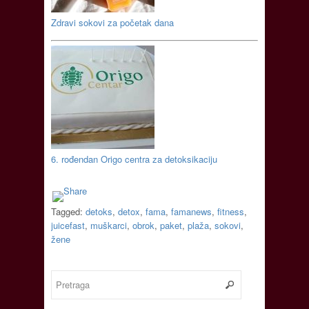
Zdravi sokovi za početak dana
6. rođendan Origo centra za detoksikaciju
Tagged:
detoks
,
detox
,
fama
,
famanews
,
fitness
,
juicefast
,
muškarci
,
obrok
,
paket
,
plaža
,
sokovi
,
žene