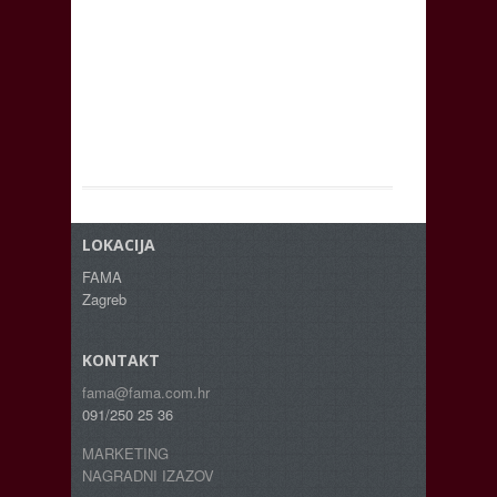
LOKACIJA
FAMA
Zagreb
KONTAKT
fama@fama.com.hr
091/250 25 36
MARKETING
NAGRADNI IZAZOV