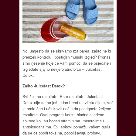
No, umjesto da se skrivamo iza parea, zašto ne bi
preuzeli kontrolu i postigli vrhunski izgled? Pronašli
smo rješenje koje će vam pomoći da se osjećate i
izgledate sjajno nevjerojatno brzo – Juicefast
Detox.
Zašto Juicefast Detox?
Svi želimo rezultate. Brze rezultate. Juicefast
Detox nije samo još jedan trend u svijetu dijeta, već
je praktičan i učinkovit način da postignete željene
rezultate. Ovaj program koristi hladno cijeđene
sokove koji su bogati vitaminima, mineralima i
antioksidansima. Ovi sokovi pomažu vašem tijelu
da se oslobodi toksina, poboljšavaju probavu i