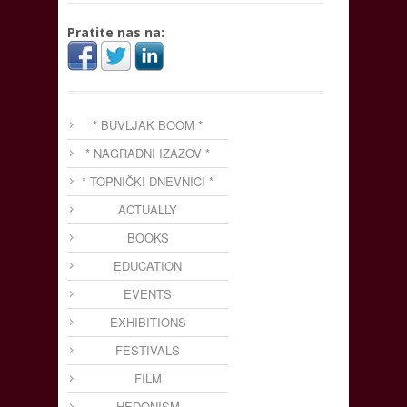
Pratite nas na:
* BUVLJAK BOOM *
* NAGRADNI IZAZOV *
* TOPNIČKI DNEVNICI *
ACTUALLY
BOOKS
EDUCATION
EVENTS
EXHIBITIONS
FESTIVALS
FILM
HEDONISM