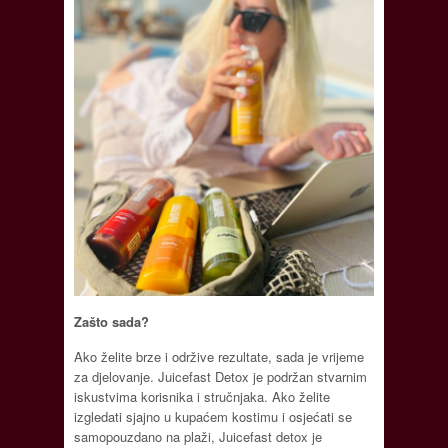
Zašto sada?
Ako želite brze i održive rezultate, sada je vrijeme
za djelovanje. Juicefast Detox je podržan stvarnim
iskustvima korisnika i stručnjaka. Ako želite
izgledati sjajno u kupaćem kostimu i osjećati se
samopouzdano na plaži, Juicefast detox je