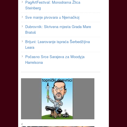
PagArtFestival: Monodrama Žlica
Steinberg
Sve manje pivovara u Njemačkoj
Dubrovnik: Skrivena mjesta Grada Mare
Bratoš
Brijuni: Learovanje ispraća Šerbedžijina
Leara
Počasno Srce Sarajeva za Woodyja
Harrelsona
<