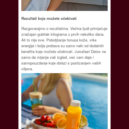
Rezultati koje možete očekivati
Razgovarajmo o rezultatima. Većina ljudi primjećuje
značajan gubitak kilograma u prvih nekoliko dana.
Ali to nije sve. Poboljšanje tonusa kože, više
energije i bolja probava su samo neki od dodatnih
benefita koje možete očekivati. Juicefast Detox ne
samo da mijenja vaš izgled, već vam daje i
samopouzdanje koje dolazi s postizanjem vaših
ciljeva.