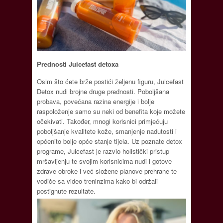
Prednosti Juicefast detoxa
Osim što ćete brže postići željenu figuru, Juicefast
Detox nudi brojne druge prednosti. Poboljšana
probava, povećana razina energije i bolje
raspoloženje samo su neki od benefita koje možete
očekivati. Također, mnogi korisnici primjećuju
poboljšanje kvalitete kože, smanjenje nadutosti i
općenito bolje opće stanje tijela. Uz poznate detox
programe, Juicefast je razvio holistički pristup
mršavljenju te svojim korisnicima nudi i gotove
zdrave obroke i već složene planove prehrane te
vodiče sa video treninzima kako bi održali
postignute rezultate.