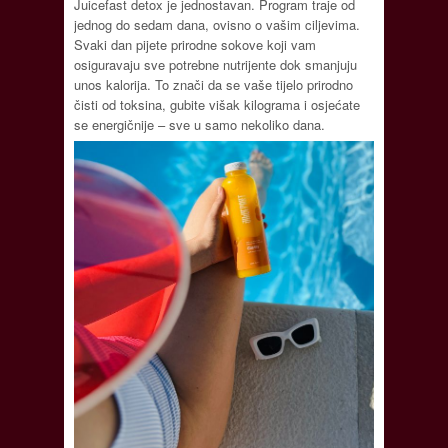
Juicefast detox je jednostavan. Program traje od
jednog do sedam dana, ovisno o vašim ciljevima.
Svaki dan pijete prirodne sokove koji vam
osiguravaju sve potrebne nutrijente dok smanjuju
unos kalorija. To znači da se vaše tijelo prirodno
čisti od toksina, gubite višak kilograma i osjećate
se energičnije – sve u samo nekoliko dana.