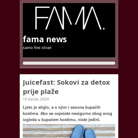
fama news
samo fine stvari
Juicefast: Sokovi za detox
prije plaže
15 srpnja, 2024
Ljeto je stiglo, a s njim i sezona kupaćih
kostima. Ako se osjećate nesigurno zbog svog
izgleda u kupaćem kostimu, niste jedini.