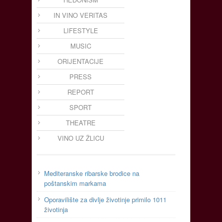
IN VINO VERITAS
LIFESTYLE
MUSIC
ORIJENTACIJE
PRESS
REPORT
SPORT
THEATRE
VINO UZ ŽLICU
Mediteranske ribarske brodice na
poštanskim markama
Oporavilište za divlje životinje primilo 1011
životinja