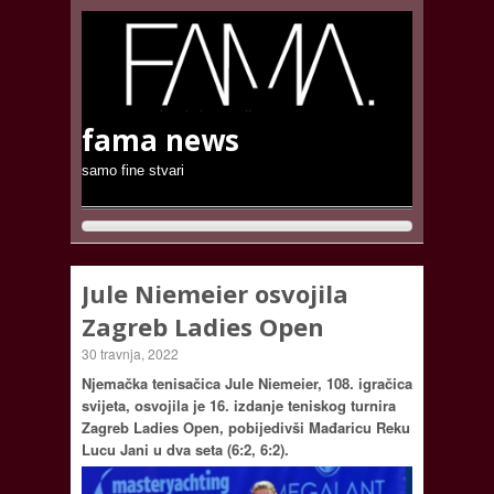
fama news
samo fine stvari
Jule Niemeier osvojila
Zagreb Ladies Open
30 travnja, 2022
Njemačka tenisačica Jule Niemeier, 108. igračica
svijeta, osvojila je 16. izdanje teniskog turnira
Zagreb Ladies Open, pobijedivši Mađaricu Reku
Lucu Jani u dva seta (6:2, 6:2).