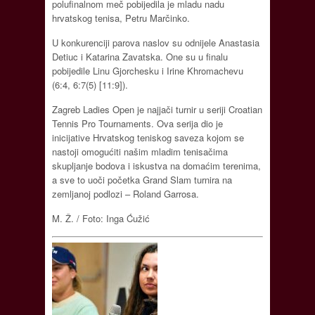
polufinalnom meč pobijedila je mladu nadu
hrvatskog tenisa, Petru Marčinko.
U konkurenciji parova naslov su odnijele Anastasia
Detiuc i Katarina Zavatska. One su u finalu
pobijedile Linu Gjorchesku i Irine Khromachevu
(6:4, 6:7(5) [11:9]).
Zagreb Ladies Open je najjači turnir u seriji Croatian
Tennis Pro Tournaments. Ova serija dio je
inicijative Hrvatskog teniskog saveza kojom se
nastoji omogućiti našim mladim tenisačima
skupljanje bodova i iskustva na domaćim terenima,
a sve to uoči početka Grand Slam turnira na
zemljanoj podlozi – Roland Garrosa.
M. Ž. / Foto: Inga Ćužić