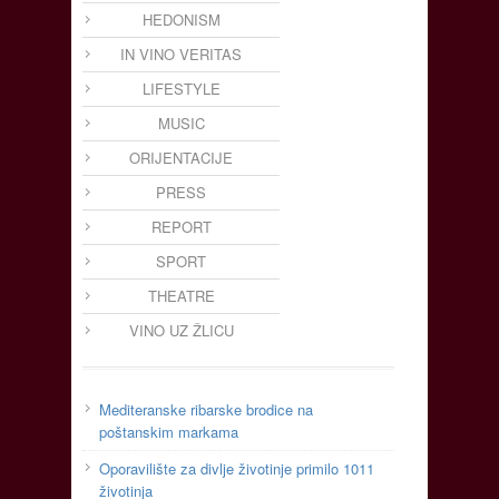
HEDONISM
IN VINO VERITAS
LIFESTYLE
MUSIC
ORIJENTACIJE
PRESS
REPORT
SPORT
THEATRE
VINO UZ ŽLICU
Mediteranske ribarske brodice na
poštanskim markama
Oporavilište za divlje životinje primilo 1011
životinja