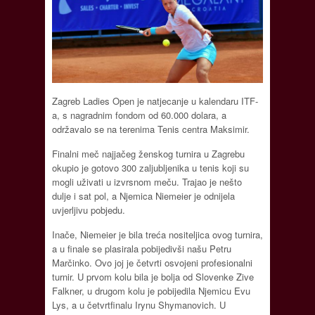
Zagreb Ladies Open je natjecanje u kalendaru ITF-
a, s nagradnim fondom od 60.000 dolara, a
održavalo se na terenima Tenis centra Maksimir.
Finalni meč najjačeg ženskog turnira u Zagrebu
okupio je gotovo 300 zaljubljenika u tenis koji su
mogli uživati u izvrsnom meču. Trajao je nešto
dulje i sat pol, a Njemica Niemeier je odnijela
uvjerljivu pobjedu.
Inače, Niemeier je bila treća nositeljica ovog turnira,
a u finale se plasirala pobijedivši našu Petru
Marčinko. Ovo joj je četvrti osvojeni profesionalni
turnir. U prvom kolu bila je bolja od Slovenke Zive
Falkner, u drugom kolu je pobijedila Njemicu Evu
Lys, a u četvrtfinalu Irynu Shymanovich. U