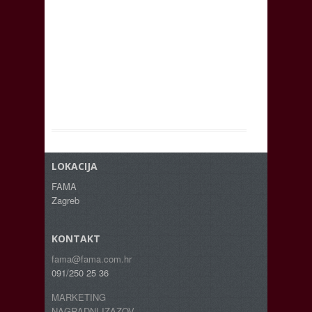
LOKACIJA
FAMA
Zagreb
KONTAKT
fama@fama.com.hr
091/250 25 36
MARKETING
NAGRADNI IZAZOV