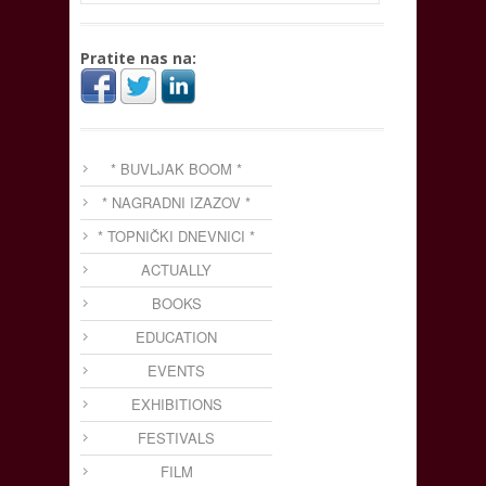
Pratite nas na:
* BUVLJAK BOOM *
* NAGRADNI IZAZOV *
* TOPNIČKI DNEVNICI *
ACTUALLY
BOOKS
EDUCATION
EVENTS
EXHIBITIONS
FESTIVALS
FILM