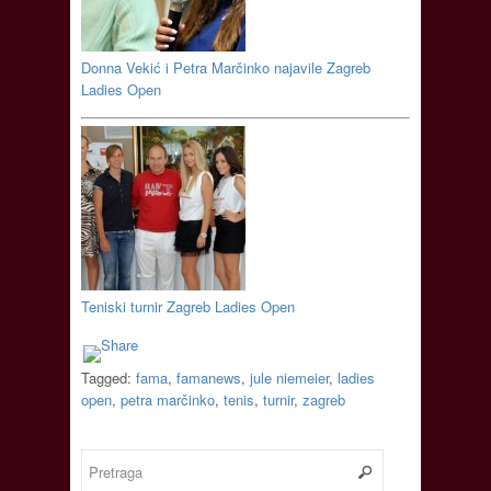
Donna Vekić i Petra Marčinko najavile Zagreb
Ladies Open
Teniski turnir Zagreb Ladies Open
Tagged:
fama
,
famanews
,
jule niemeier
,
ladies
open
,
petra marčinko
,
tenis
,
turnir
,
zagreb