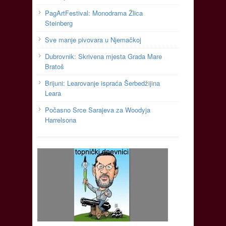
PagArtFestival: Monodrama Žlica
Steinberg
Sve manje pivovara u Njemačkoj
Dubrovnik: Skrivena mjesta Grada Mare
Bratoš
Brijuni: Learovanje ispraća Šerbedžijina
Leara
Počasno Srce Sarajeva za Woodyja
Harrelsona