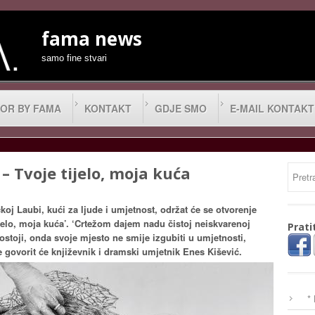
fama news
samo fine stvari
OR BY FAMA
KONTAKT
GDJE SMO
E-MAIL KONTAKT
– Tvoje tijelo, moja kuća
čkoj Laubi, kući za ljude i umjetnost, održat će se otvorenje
ijelo, moja kuća’. ‘Crtežom dajem nadu čistoj neiskvarenoj
Prati
postoji, onda svoje mjesto ne smije izgubiti u umjetnosti,
 govorit će književnik i dramski umjetnik Enes Kišević.
*