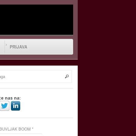
PRIJAVA
te nas na:
 BUVLJAK BOOM *