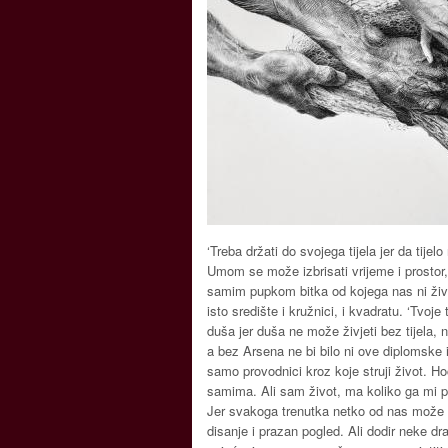
‘Treba držati do svojega tijela jer da tije
Umom se može izbrisati vrijeme i prosto
samim pupkom bitka od kojega nas ni život
isto središte i kružnici, i kvadratu. ‘Tvoje
duša jer duša ne može živjeti bez tijela, 
a bez Arsena ne bi bilo ni ove diplomske 
samo provodnici kroz koje struji život. Hoć
samima. Ali sam život, ma koliko ga mi po
Jer svakoga trenutka netko od nas može 
disanje i prazan pogled. Ali dodir neke d