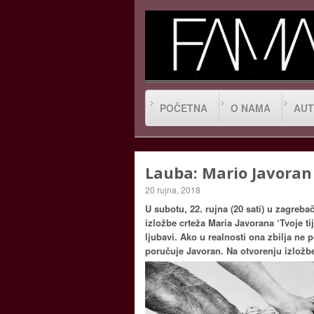
POČETNA
O NAMA
AUT
Lauba: Mario Javoran 
20 rujna, 2018
U subotu, 22. rujna (20 sati) u zagreba
izložbe crteža Maria Javorana ‘Tvoje t
ljubavi. Ako u realnosti ona zbilja ne 
poručuje Javoran. Na otvorenju izložbe