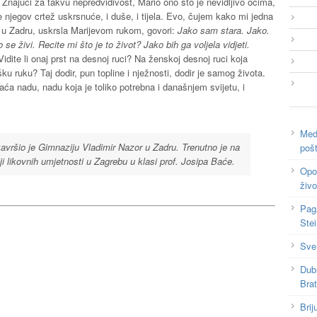
Znajući za takvu nepredvidivost, Mario ono što je nevidljivo očima,
e njegov crtež uskrsnuće, i duše, i tijela. Evo, čujem kako mi jedna
 u Zadru, uskrsla Marijevom rukom, govori:
Jako sam stara. Jako.
e živi. Recite mi što je to život? Jako bih ga voljela vidjeti.
Vidite li onaj prst na desnoj ruci? Na ženskoj desnoj ruci koja
u ruku? Taj dodir, pun topline i nježnosti, dodir je samog života.
aća nadu, nadu koja je toliko potrebna i današnjem svijetu, i
Medi
završio je Gimnaziju Vladimir Nazor u Zadru. Trenutno je na
poš
i likovnih umjetnosti u Zagrebu u klasi prof. Josipa Baće.
Opor
živo
Pag
Ste
Sve
Dub
Bra
Brij