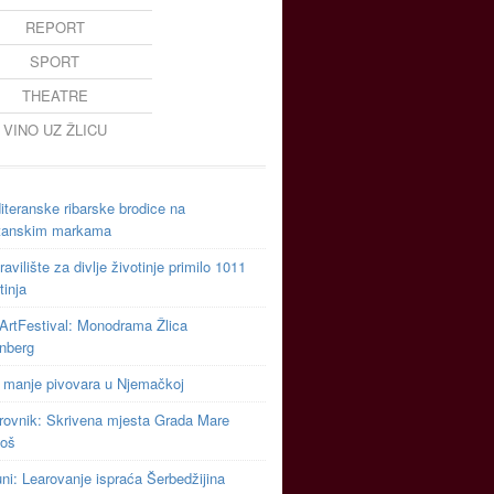
REPORT
SPORT
THEATRE
VINO UZ ŽLICU
teranske ribarske brodice na
tanskim markama
avilište za divlje životinje primilo 1011
tinja
ArtFestival: Monodrama Žlica
inberg
 manje pivovara u Njemačkoj
rovnik: Skrivena mjesta Grada Mare
toš
uni: Learovanje ispraća Šerbedžijina