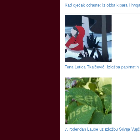
Kad dječak odraste: Izložba kipara Hrvo
Tena Letica Tkalčević: Izložba papirnatih 
7. rođendan Laube uz izložbu Silvija Vujič