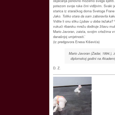
osjećanja ponovno možemo svega sjetiti. 
potezom svoje ruke čini vidljivim. Svaki j
starica iz staračkog doma Svetoga Frane
Jako. Toliko stara da sam zaboravila kako s
Vidite li onu sliku
Ljubav u doba težaka
? 
vukući ribarsku mrežu dodiruje žilavu mušk
Mario Javoran, zaista, svojim crtežima vr
današnjoj umjetnosti.’
(iz predgovora Enesa Kiševića)
Mario Javoran (Zadar, 1994.), 
diplomskoj godini na Akademij
D. Z.