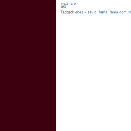
Tagged:
enes kišević
,
fama
,
fama.com.hr