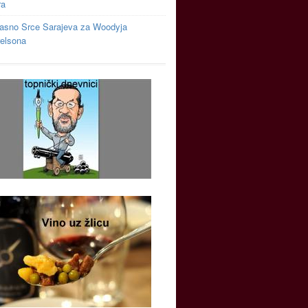
ra
asno Srce Sarajeva za Woodyja
relsona