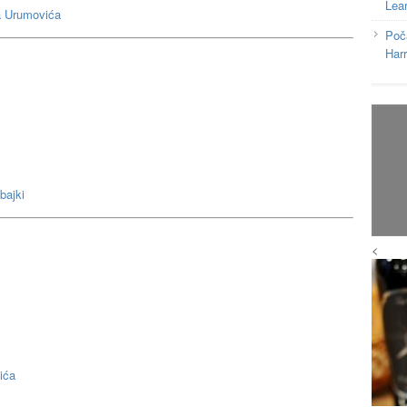
Lea
ja Urumovića
Poč
Har
bajki
<
ića