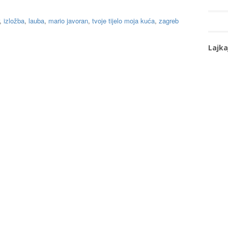
,
izložba
,
lauba
,
mario javoran
,
tvoje tijelo moja kuća
,
zagreb
Lajka