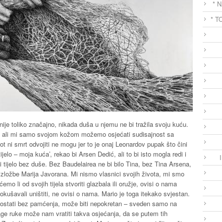
* 
* T
lo nije toliko značajno, nikada duša u njemu ne bi tražila svoju kuću.
r, ali mi samo svojom kožom možemo osjećati sudisajnost sa
 ni smrt odvojiti ne mogu jer to je onaj Leonardov pupak što čini
 tijelo – moja kuća’, rekao bi Arsen Dedić, ali to bi isto mogla redi i
ni tijelo bez duše. Bez Baudelairea ne bi bilo Tina, bez Tina Arsena,
izložbe Marija Javorana. Mi nismo vlasnici svojih života, mi smo
emo li od svojih tijela stvoriti glazbala ili oružje, ovisi o nama
kušavali uništiti, ne ovisi o nama. Mario je toga itekako svjestan.
ostati bez pamćenja, može biti nepokretan – sveden samo na
rage ruke može nam vratiti takva osjećanja, da se putem tih