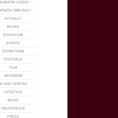
NAGRADNI IZAZOV *
OPNIČKI DNEVNICI *
ACTUALLY
BOOKS
EDUCATION
EVENTS
EXHIBITIONS
FESTIVALS
FILM
HEDONISM
IN VINO VERITAS
LIFESTYLE
MUSIC
ORIJENTACIJE
PRESS