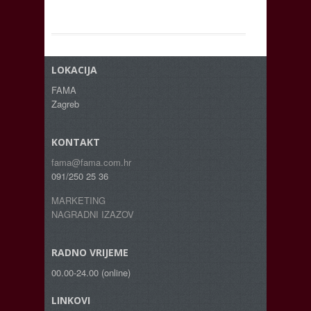
LOKACIJA
FAMA
Zagreb
KONTAKT
fama@fama.com.hr
091/250 25 36
MARKETING
NAGRADNI IZAZOV
RADNO VRIJEME
00.00-24.00 (online)
LINKOVI