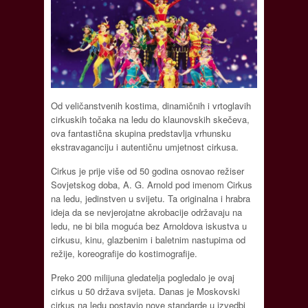
Od veličanstvenih kostima, dinamičnih i vrtoglavih
cirkuskih točaka na ledu do klaunovskih skečeva,
ova fantastična skupina predstavlja vrhunsku
ekstravaganciju i autentičnu umjetnost cirkusa.
Cirkus je prije više od 50 godina osnovao režiser
Sovjetskog doba, A. G. Arnold pod imenom Cirkus
na ledu, jedinstven u svijetu. Ta originalna i hrabra
ideja da se nevjerojatne akrobacije održavaju na
ledu, ne bi bila moguća bez Arnoldova iskustva u
cirkusu, kinu, glazbenim i baletnim nastupima od
režije, koreografije do kostimografije.
Preko 200 milijuna gledatelja pogledalo je ovaj
cirkus u 50 država svijeta. Danas je Moskovski
cirkus na ledu postavio nove standarde u izvedbi