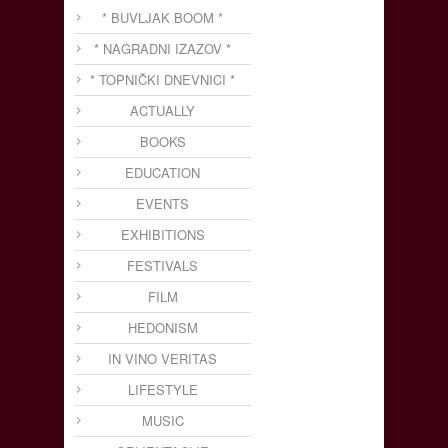
* BUVLJAK BOOM *
* NAGRADNI IZAZOV *
* TOPNIČKI DNEVNICI *
ACTUALLY
BOOKS
EDUCATION
EVENTS
EXHIBITIONS
FESTIVALS
FILM
HEDONISM
IN VINO VERITAS
LIFESTYLE
MUSIC