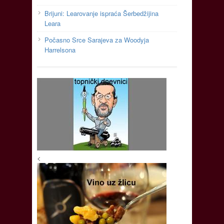
Brijuni: Learovanje ispraća Šerbedžijina
Leara
Počasno Srce Sarajeva za Woodyja
Harrelsona
<