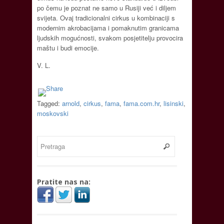
po čemu je poznat ne samo u Rusiji već i diljem
svijeta. Ovaj tradicionalni cirkus u kombinaciji s
modernim akrobacijama i pomaknutim granicama
ljudskih mogućnosti, svakom posjetitelju provocira
maštu i budi emocije.
V. L.
Tagged:
arnold
,
cirkus
,
fama
,
fama.com.hr
,
lisinski
,
moskovski
Pratite nas na: