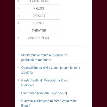
ORIJENTACIJE
PRESS
REPORT
SPORT
THEATRE
VINO UZ ŽLICU
Mediteranske ribarske brodice na
poštanskim markama
Oporavilište za divlje životinje primilo 1011
životinja
PagArtFestival: Monodrama Žlica
Steinberg
Sve manje pivovara u Njemačkoj
Dubrovnik: Skrivena mjesta Grada Mare
Bratoš