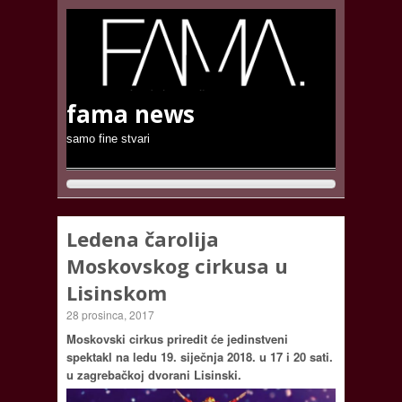
fama news
samo fine stvari
Ledena čarolija
Moskovskog cirkusa u
Lisinskom
28 prosinca, 2017
Moskovski cirkus priredit će jedinstveni
spektakl na ledu 19. siječnja 2018. u 17 i 20 sati.
u zagrebačkoj dvorani Lisinski.