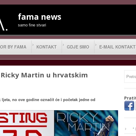
fama news
samo fine stvari
OR BY FAMA
KONTAKT
GDJE SMO
E-MAIL KONTAKT
i Ricky Martin u hrvatskim
Prati
 ljeta, no ove godine označit će i početak jedne od
*