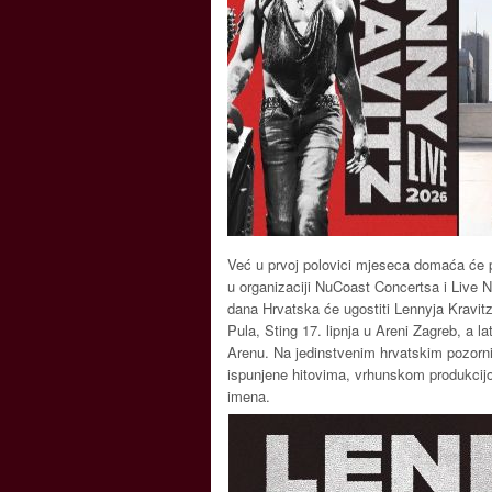
Već u prvoj polovici mjeseca domaća će pub
u organizaciji NuCoast Concertsa i Live 
dana Hrvatska će ugostiti Lennyja Kravitza
Pula, Sting 17. lipnja u Areni Zagreb, a l
Arenu. Na jedinstvenim hrvatskim pozorni
ispunjene hitovima, vrhunskom produkcij
imena.