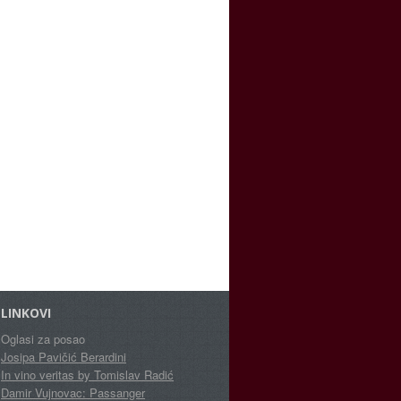
LINKOVI
Oglasi za posao
Josipa Pavičić Berardini
In vino veritas by Tomislav Radić
Damir Vujnovac: Passanger