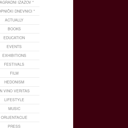
NAGRADNI IZAZOV *
OPNIČKI DNEVNICI *
ACTUALLY
BOOKS
EDUCATION
EVENTS
EXHIBITIONS
FESTIVALS
FILM
HEDONISM
IN VINO VERITAS
LIFESTYLE
MUSIC
ORIJENTACIJE
PRESS