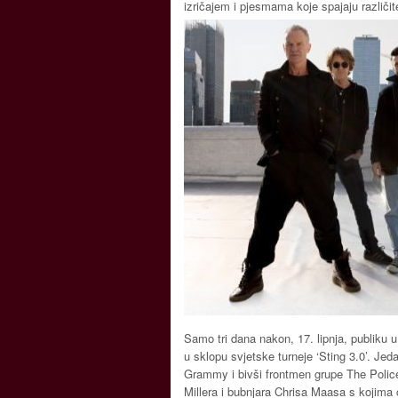
izričajem i pjesmama koje spajaju različite
Samo tri dana nakon, 17. lipnja, publiku 
u sklopu svjetske turneje ‘Sting 3.0’. Jed
Grammy i bivši frontmen grupe The Police,
Millera i bubnjara Chrisa Maasa s kojima ć