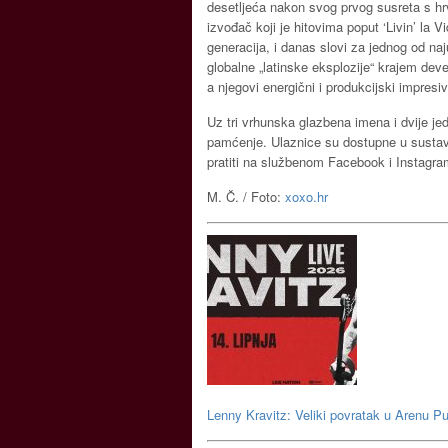
desetljeća nakon svog prvog susreta s hr
izvođač koji je hitovima poput ‘Livin’ la V
generacija, i danas slovi za jednog od naju
globalne „latinske eksplozije“ krajem deved
a njegovi energični i produkcijski impresi
Uz tri vrhunska glazbena imena i dvije jed
pamćenje. Ulaznice su dostupne u sustav
pratiti na službenom Facebook i Instagra
M. Č. / Foto:
xoxo.hr
Lenny Kravitz: Veliki povratak u Arenu Pu