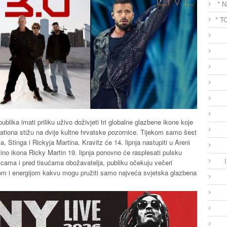
* 
* T
lika imati priliku uživo doživjeti tri globalne glazbene ikone koje
Nationa stižu na dvije kultne hrvatske pozornice. Tijekom samo šest
, Stinga i Rickyja Martina. Kravitz će 14. lipnja nastupiti u Areni
atino ikona Ricky Martin 19. lipnja ponovno će rasplesati pulsku
cama i pred tisućama obožavatelja, publiku očekuju večeri
om i energijom kakvu mogu pružiti samo najveća svjetska glazbena