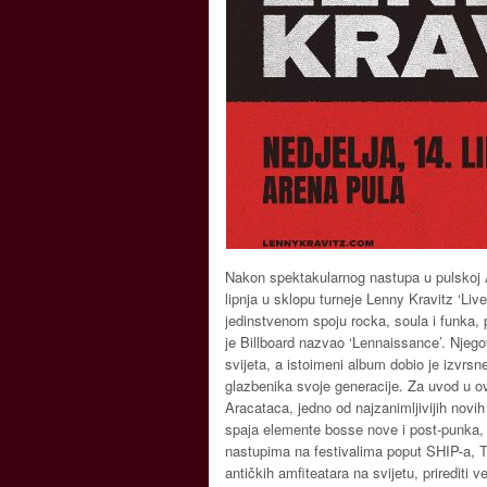
Nakon spektakularnog nastupa u pulskoj A
lipnja u sklopu turneje Lenny Kravitz ‘Li
jedinstvenom spoju rocka, soula i funka, p
je Billboard nazvao ‘Lennaissance’. Njegov
svijeta, a istoimeni album dobio je izvrsne
glazbenika svoje generacije. Za uvod u o
Aracataca, jedno od najzanimljivijih nov
spaja elemente bosse nove i post-punka, 
nastupima na festivalima poput SHIP-a, T
antičkih amfiteatara na svijetu, priredit