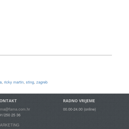
a
,
ricky martin
,
sting
,
zagreb
ONTAKT
RADNO VRIJEME
ama@fama.com.hr
00.00-24.00 (online)
91/250 25 36
ARKETING