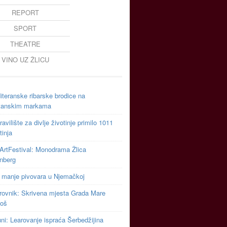
REPORT
SPORT
THEATRE
VINO UZ ŽLICU
teranske ribarske brodice na
tanskim markama
avilište za divlje životinje primilo 1011
tinja
ArtFestival: Monodrama Žlica
inberg
 manje pivovara u Njemačkoj
rovnik: Skrivena mjesta Grada Mare
toš
uni: Learovanje ispraća Šerbedžijina