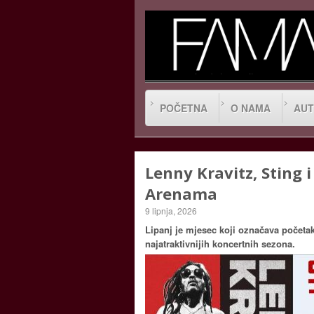
POČETNA
O NAMA
AUT
Lenny Kravitz, Sting 
Arenama
9 lipnja, 2026
Lipanj je mjesec koji označava početak
najatraktivnijih koncertnih sezona.