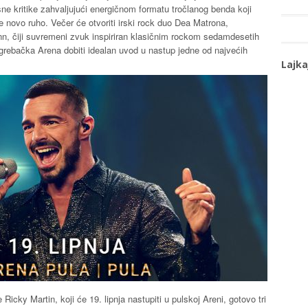
sne kritike zahvaljujući energičnom formatu tročlanog benda koji
ovo ruho. Večer će otvoriti irski rock duo Dea Matrona,
nn, čiji suvremeni zvuk inspiriran klasičnim rockom sedamdesetih
grebačka Arena dobiti idealan uvod u nastup jedne od najvećih
Lajka
 Ricky Martin, koji će 19. lipnja nastupiti u pulskoj Areni, gotovo tri