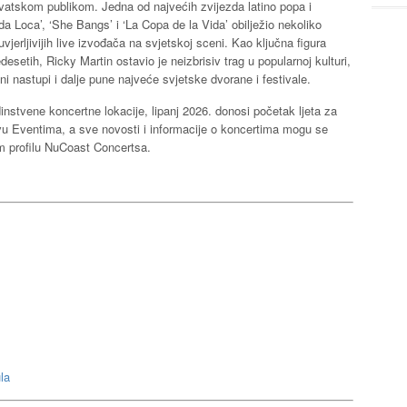
vatskom publikom. Jedna od najvećih zvijezda latino popa i
ida Loca’, ‘She Bangs’ i ‘La Copa de la Vida’ obilježio nekoliko
vjerljivijih live izvođača na svjetskoj sceni. Kao ključna figura
esetih, Ricky Martin ostavio je neizbrisiv trag u popularnoj kulturi,
vni nastupi i dalje pune najveće svjetske dvorane i festivale.
instvene koncertne lokacije, lipanj 2026. donosi početak ljeta za
u Eventima, a sve novosti i informacije o koncertima mogu se
m profilu NuCoast Concertsa.
la