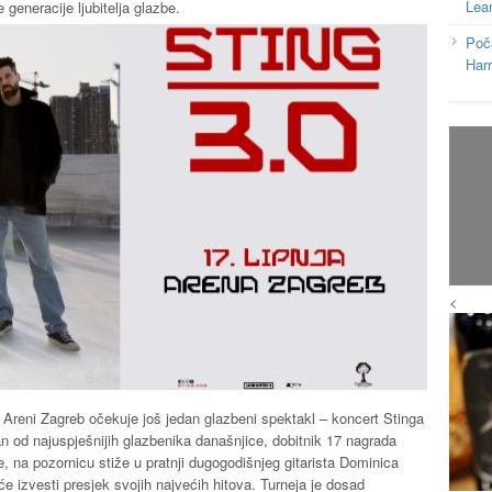
Lea
 generacije ljubitelja glazbe.
Poč
Har
<
u Areni Zagreb očekuje još jedan glazbeni spektakl – koncert Stinga
an od najuspješnijih glazbenika današnjice, dobitnik 17 nagrada
 na pozornicu stiže u pratnji dugogodišnjeg gitarista Dominica
e izvesti presjek svojih najvećih hitova. Turneja je dosad