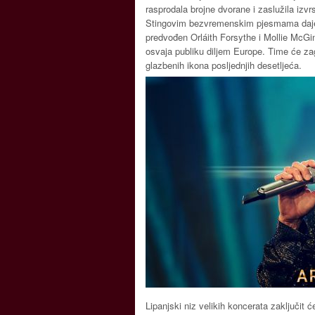
rasprodala brojne dvorane i zaslužila izvr
Stingovim bezvremenskim pjesmama daje n
predvođen Orláith Forsythe i Mollie McGi
osvaja publiku diljem Europe. Time će za
glazbenih ikona posljednjih desetljeća.
Lipanjski niz velikih koncerata zaključit će