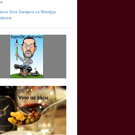
ra
asno Srce Sarajeva za Woodyja
relsona