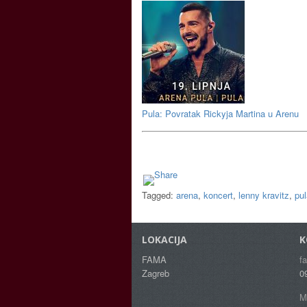
Pula: Povratak Rickyja Martina u Arenu
Tagged:
arena
,
koncert
,
lenny kravitz
,
pul
LOKACIJA
K
FAMA
f
Zagreb
0
M