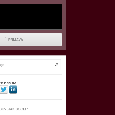
PRIJAVA
te nas na:
 BUVLJAK BOOM *