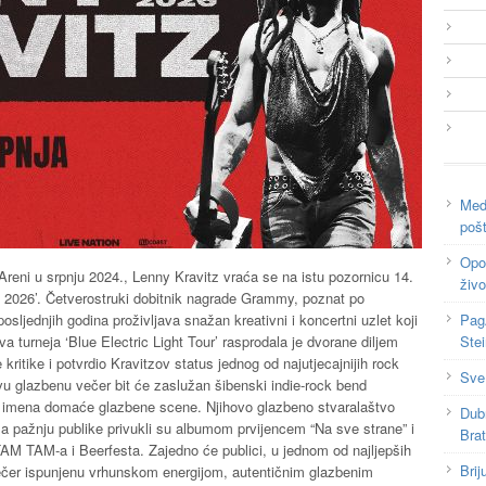
Medi
poš
Opor
reni u srpnju 2024., Lenny Kravitz vraća se na istu pozornicu 14.
živo
ve 2026’. Četverostruki dobitnik nagrade Grammy, poznat po
osljednjih godina proživljava snažan kreativni i koncertni uzlet koji
Pag
a turneja ‘Blue Electric Light Tour’ rasprodala je dvorane diljem
Ste
 kritike i potvrdio Kravitzov status jednog od najutjecajnijih rock
Sve
vu glazbenu večer bit će zaslužan šibenski indie-rock bend
ih imena domaće glazbene scene. Njihovo glazbeno stvaralaštvo
Dub
a pažnju publike privukli su albumom prvijencem “Na sve strane” i
Bra
AM TAM-a i Beerfesta. Zajedno će publici, u jednom od najljepših
Brij
i večer ispunjenu vrhunskom energijom, autentičnim glazbenim