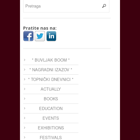
Pratite nas na:
* BUVLJAK BOOM *
* NAGRADNI IZAZOV *
* TOPNIČKI DNEVNICI *
ACTUALLY
BOOKS
EDUCATION
EVENTS
EXHIBITIONS
FESTIVALS