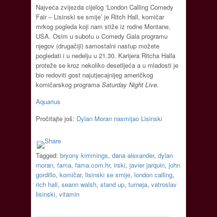
Najveća zvijezda cijelog ‘London Calling Comedy
Fair – Lisinski se smije’ je Ritch Hall, komičar
mrkog pogleda koji nam stiže iz rodne Montane,
USA. Osim u subotu u Comedy Gala programu
njegov (drugačiji) samostalni nastup možete
pogledati i u nedelju u 21.30. Karijera Ritcha Halla
proteže se kroz nekoliko desetljeća a u mladosti je
bio redoviti gost najutjecajnijeg američkog
komičarskog programa
Saturday Night Live
.
Aquarius
Pročitajte još:
Dylan Moran nasmijao Lisinski
Tagged:
bryony kimmings
,
dana alexander
,
dylan
moran
,
fama
,
fama.com.hr
,
irski
,
javier jarquin
,
john
gordillo
,
komičar
,
lisinski se smije
,
london calling
,
rich hall
,
seann walsh
,
stand up
,
turneja
,
vatroslav
lisinski
,
vitamin