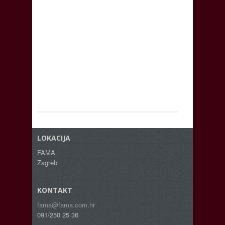
LOKACIJA
FAMA
Zagreb
KONTAKT
fama@fama.com.hr
091/250 25 36