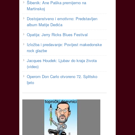
Šibenik: Ane Paška premijerno na
Martinskoj
Dostojanstveno i emotivno: Predstavljen
album Matije Dedića
Opatija: Jerry Ricks Blues Festival
Izložba i predavanje: Povijest makedonske
rock glazbe
Jacques Houdek: Ljubav do kraja života
(video)
Operom Don Carlo otvoreno 72. Splitsko
ljeto