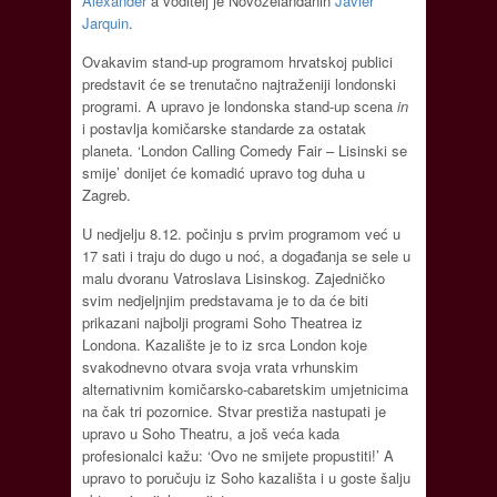
Alexander
a voditelj je Novozelanđanin
Javier
Jarquin
.
Ovakavim stand-up programom hrvatskoj publici
predstavit će se trenutačno najtraženiji londonski
programi. A upravo je londonska stand-up scena
in
i postavlja komičarske standarde za ostatak
planeta. ‘London Calling Comedy Fair – Lisinski se
smije’ donijet će komadić upravo tog duha u
Zagreb.
U nedjelju 8.12. počinju s prvim programom već u
17 sati i traju do dugo u noć, a događanja se sele u
malu dvoranu Vatroslava Lisinskog. Zajedničko
svim nedjeljnjim predstavama je to da će biti
prikazani najbolji programi Soho Theatrea iz
Londona. Kazalište je to iz srca London koje
svakodnevno otvara svoja vrata vrhunskim
alternativnim komičarsko-cabaretskim umjetnicima
na čak tri pozornice. Stvar prestiža nastupati je
upravo u Soho Theatru, a još veća kada
profesionalci kažu: ‘Ovo ne smijete propustiti!’ A
upravo to poručuju iz Soho kazališta i u goste šalju