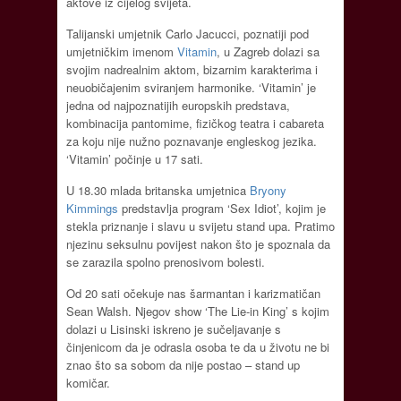
aktove iz cijelog svijeta.
Talijanski umjetnik Carlo Jacucci, poznatiji pod
umjetničkim imenom
Vitamin
, u Zagreb dolazi sa
svojim nadrealnim aktom, bizarnim karakterima i
neuobičajenim sviranjem harmonike. ‘Vitamin’ je
jedna od najpoznatijih europskih predstava,
kombinacija pantomime, fizičkog teatra i cabareta
za koju nije nužno poznavanje engleskog jezika.
‘Vitamin’ počinje u 17 sati.
U 18.30 mlada britanska umjetnica
Bryony
Kimmings
predstavlja program ‘Sex Idiot’, kojim je
stekla priznanje i slavu u svijetu stand upa. Pratimo
njezinu seksulnu povijest nakon što je spoznala da
se zarazila spolno prenosivom bolesti.
Od 20 sati očekuje nas šarmantan i karizmatičan
Sean Walsh. Njegov show ‘The Lie-in King’ s kojim
dolazi u Lisinski iskreno je sučeljavanje s
činjenicom da je odrasla osoba te da u životu ne bi
znao što sa sobom da nije postao – stand up
komičar.