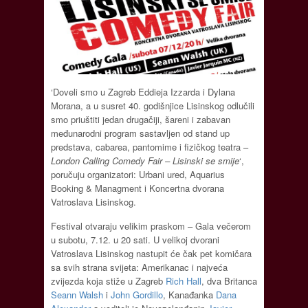
‘Doveli smo u Zagreb Eddieja Izzarda i Dylana
Morana, a u susret 40. godišnjice Lisinskog odlučili
smo priuštiti jedan drugačiji, šareni i zabavan
međunarodni program sastavljen od stand up
predstava, cabarea, pantomime i fizičkog teatra –
London Calling Comedy Fair – Lisinski se smije
‘,
poručuju organizatori: Urbani ured, Aquarius
Booking & Managment i Koncertna dvorana
Vatroslava Lisinskog.
Festival otvaraju velikim praskom – Gala večerom
u subotu, 7.12. u 20 sati. U velikoj dvorani
Vatroslava Lisinskog nastupit će čak pet komičara
sa svih strana svijeta: Amerikanac i najveća
zvijezda koja stiže u Zagreb
Rich Hall
, dva Britanca
Seann Walsh
i
John Gordillo
, Kanađanka
Dana