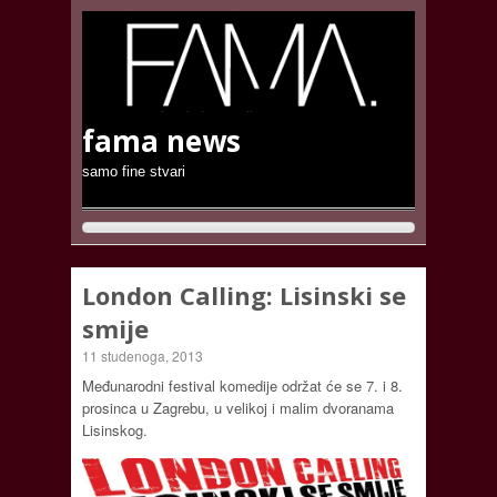
fama news
samo fine stvari
London Calling: Lisinski se
smije
11 studenoga, 2013
Međunarodni festival komedije održat će se 7. i 8.
prosinca u Zagrebu, u velikoj i malim dvoranama
Lisinskog.