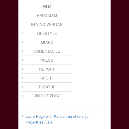
FILM
HEDONISM
IN VINO VERITAS
LIFESTYLE
MUSIC
ORIJENTACIJE
PRESS
REPORT
SPORT
THEATRE
VINO UZ ŽLICU
Lovro Pogorelić: Koncert na otvorenju
PagArtFestivala