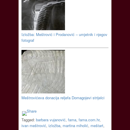
Izložba: Meštrović i Prodanović – umjetnik i njegov
fotograf
Meštrovićeva donacija reljefa Domagojevi strijelci
Tagged:
barbara vujanović
,
fama
,
fama.com.hr
,
ivan meštrović
,
izložba
,
martina miholić
,
meštart
,