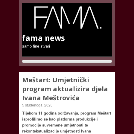
fama news
samo fine stvari
Meštart: Umjetnički
program aktualizira djela
Ivana Meštrovića
5 studenoga, 2020
Tijekom 11 godina održavanja, program Meštart
isprofilirao se kao platforma produkcije i
promocije suvremene umjetnosti te
rekontekstualizacije umjetnosti Ivana