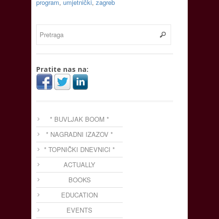
program
,
umjetnički
,
zagreb
Pratite nas na:
* BUVLJAK BOOM *
* NAGRADNI IZAZOV *
* TOPNIČKI DNEVNICI *
ACTUALLY
BOOKS
EDUCATION
EVENTS