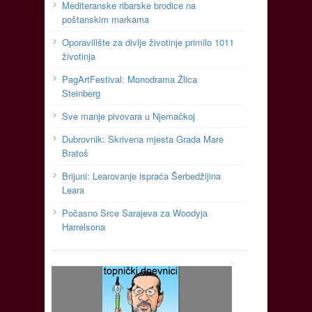
Mediteranske ribarske brodice na
poštanskim markama
Oporavilište za divlje životinje primilo 1011
životinja
PagArtFestival: Monodrama Žlica
Steinberg
Sve manje pivovara u Njemačkoj
Dubrovnik: Skrivena mjesta Grada Mare
Bratoš
Brijuni: Learovanje ispraća Šerbedžijina
Leara
Počasno Srce Sarajeva za Woodyja
Harrelsona