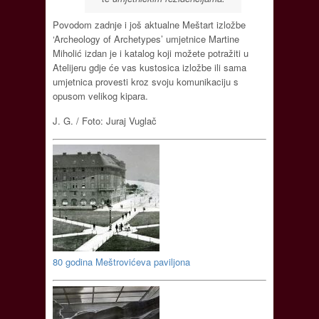
Povodom zadnje i još aktualne Meštart izložbe
‘Archeology of Archetypes’ umjetnice Martine
Miholić izdan je i katalog koji možete potražiti u
Atelijeru gdje će vas kustosica izložbe ili sama
umjetnica provesti kroz svoju komunikaciju s
opusom velikog kipara.
J. G. / Foto: Juraj Vuglač
80 godina Meštrovićeva paviljona