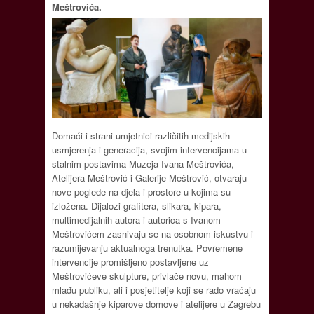
Meštrovića.
Domaći i strani umjetnici različitih medijskih
usmjerenja i generacija, svojim intervencijama u
stalnim postavima Muzeja Ivana Meštrovića,
Atelijera Meštrović i Galerije Meštrović, otvaraju
nove poglede na djela i prostore u kojima su
izložena. Dijalozi grafitera, slikara, kipara,
multimedijalnih autora i autorica s Ivanom
Meštrovićem zasnivaju se na osobnom iskustvu i
razumijevanju aktualnoga trenutka. Povremene
intervencije promišljeno postavljene uz
Meštrovićeve skulpture, privlače novu, mahom
mlađu publiku, ali i posjetitelje koji se rado vraćaju
u nekadašnje kiparove domove i atelijere u Zagrebu