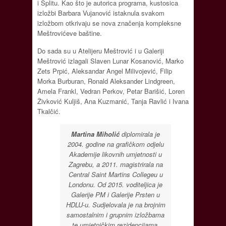
i Splitu. Kao što je autorica programa, kustosica
izložbi Barbara Vujanović istaknula svakom
izložbom otkrivaju se nova značenja kompleksne
Meštrovićeve baštine.
Do sada su u Atelijeru Meštrović i u Galeriji
Meštrović izlagali Slaven Lunar Kosanović, Marko
Zets Prpić, Aleksandar Angel Milivojević, Filip
Morka Burburan, Ronald Aleksander Lindgreen,
Amela Frankl, Vedran Perkov, Petar Barišić, Loren
Živković Kuljiš, Ana Kuzmanić, Tanja Ravlić i Ivana
Tkalčić.
Martina Miholić
diplomirala je
2004. godine na grafičkom odjelu
Akademije likovnih umjetnosti u
Zagrebu, a 2011. magistrirala na
Central Saint Martins Collegeu u
Londonu. Od 2015. voditeljica je
Galerije PM i Galerije Prsten u
HDLU-u. Sudjelovala je na brojnim
samostalnim i grupnim izložbama
te umjetničkim rezidencijama.