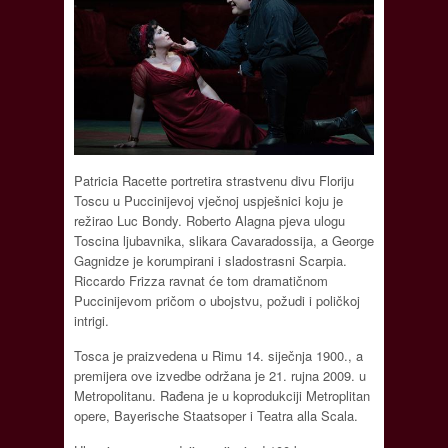
Patricia Racette portretira strastvenu divu Floriju
Toscu u Puccinijevoj vječnoj uspješnici koju je
režirao Luc Bondy. Roberto Alagna pjeva ulogu
Toscina ljubavnika, slikara Cavaradossija, a George
Gagnidze je korumpirani i sladostrasni Scarpia.
Riccardo Frizza ravnat će tom dramatičnom
Puccinijevom pričom o ubojstvu, požudi i poličkoj
intrigi.
Tosca je praizvedena u Rimu 14. siječnja 1900., a
premijera ove izvedbe održana je 21. rujna 2009. u
Metropolitanu. Rađena je u koprodukciji Metroplitan
opere, Bayerische Staa­tsoper i Teatra alla Scala.