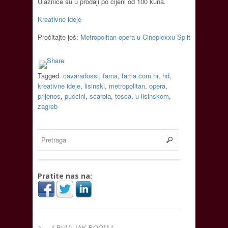
Ulaznice su u prodaji po cijeni od 100 kuna.
Kreativne ideje
Pročitajte još:
Metropolitan opera u Cineplexxu Split
Tagged:
cavaradossi
,
fama
,
fama.com.hr
,
hd
,
kreativne ideje
,
lisinski
,
metropolitan
,
opera
,
prijenos
,
puccini
,
scarpia
,
tosca
,
u lisinskom
,
zagreb
Pratite nas na:
* BUVLJAK BOOM *