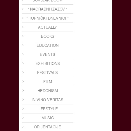
* NAGRADNI IZAZOV *
* TOPNIČKI DNEVNICI *
ACTUALLY
BOOKS
EDUCATION
EVENTS
EXHIBITIONS
FESTIVALS
FILM
HEDONISM
IN VINO VERITAS
LIFESTYLE
MUSIC
ORIJENTACIJE