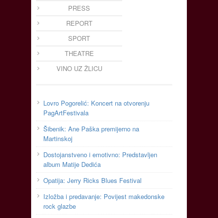
PRESS
REPORT
SPORT
THEATRE
VINO UZ ŽLICU
Lovro Pogorelić: Koncert na otvorenju
PagArtFestivala
Šibenik: Ane Paška premijerno na
Martinskoj
Dostojanstveno i emotivno: Predstavljen
album Matije Dedića
Opatija: Jerry Ricks Blues Festival
Izložba i predavanje: Povijest makedonske
rock glazbe