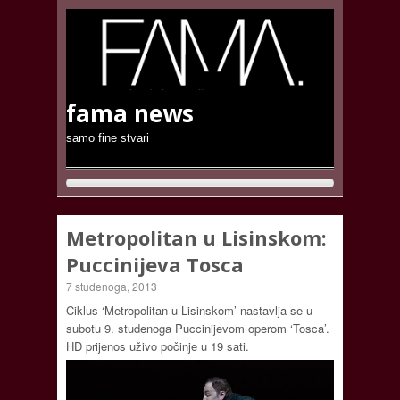
fama news
samo fine stvari
Metropolitan u Lisinskom:
Puccinijeva Tosca
7 studenoga, 2013
Ciklus ‘Metropolitan u Lisinskom’ nastavlja se u
subotu 9. studenoga Puccinijevom operom ‘Tosca’.
HD prijenos uživo počinje u 19 sati.