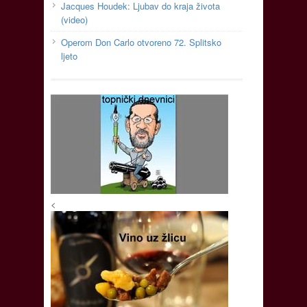
Jacques Houdek: Ljubav do kraja života
(video)
Operom Don Carlo otvoreno 72. Splitsko
ljeto
<