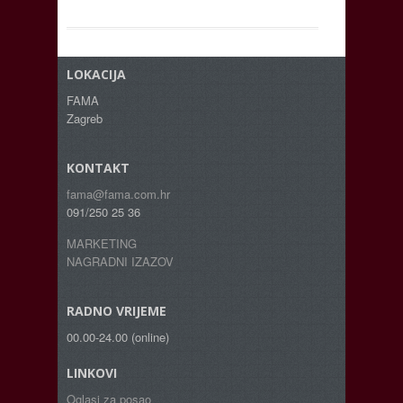
LOKACIJA
FAMA
Zagreb
KONTAKT
fama@fama.com.hr
091/250 25 36
MARKETING
NAGRADNI IZAZOV
RADNO VRIJEME
00.00-24.00 (online)
LINKOVI
Oglasi za posao