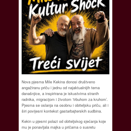
Nova pjesma Mile Kekina donosi društveno
angažiranu priču i jednu od najaktualnijih tema
današnjice, a inspirirana je iskustvima stranih
radnika, migracijom i životom ‘trbuhom za kruhom’.
Pjesma se oslanja na osobnu i obiteljsku priču, ali i
širi povijesni kontekst gastarbajterskih sudbina.
Kekin u pjesmi polazi od obiteljskog sjećanja koje
mu je ponavljala majka u pričama o susretu