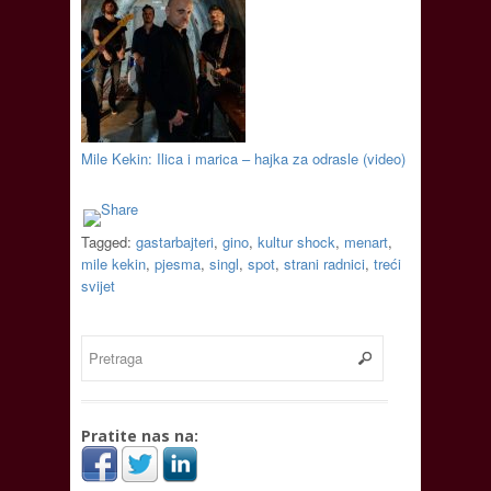
Mile Kekin: Ilica i marica – hajka za odrasle (video)
Tagged:
gastarbajteri
,
gino
,
kultur shock
,
menart
,
mile kekin
,
pjesma
,
singl
,
spot
,
strani radnici
,
treći
svijet
Pratite nas na: