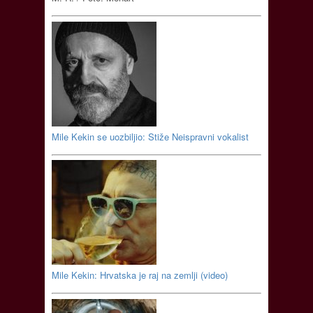
Mile Kekin se uozbiljio: Stiže Neispravni vokalist
Mile Kekin: Hrvatska je raj na zemlji (video)