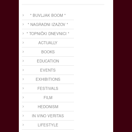
* BUVLJAK BOOM *
* NAGRADNI IZAZOV *
* TOPNIČKI DNEVNICI *
ACTUALLY
BOOKS
EDUCATION
EVENTS
EXHIBITIONS
FESTIVALS
FILM
HEDONISM
IN VINO VERITAS
LIFESTYLE