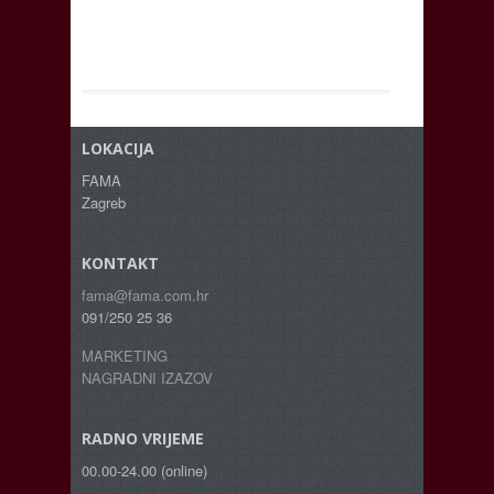
LOKACIJA
FAMA
Zagreb
KONTAKT
fama@fama.com.hr
091/250 25 36
MARKETING
NAGRADNI IZAZOV
RADNO VRIJEME
00.00-24.00 (online)