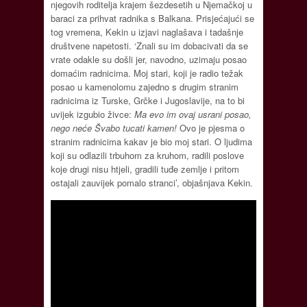
njegovih roditelja krajem šezdesetih u Njemačkoj u
baraci za prihvat radnika s Balkana. Prisjećajući se
tog vremena, Kekin u izjavi naglašava i tadašnje
društvene napetosti. ‘Znali su im dobacivati da se
vrate odakle su došli jer, navodno, uzimaju posao
domaćim radnicima. Moj stari, koji je radio težak
posao u kamenolomu zajedno s drugim stranim
radnicima iz Turske, Grčke i Jugoslavije, na to bi
uvijek izgubio živce:
Ma evo im ovaj usrani posao,
nego neće Švabo tucati kamen!
Ovo je pjesma o
stranim radnicima kakav je bio moj stari. O ljudima
koji su odlazili trbuhom za kruhom, radili poslove
koje drugi nisu htjeli, gradili tuđe zemlje i pritom
ostajali zauvijek pomalo stranci’, objašnjava Kekin.