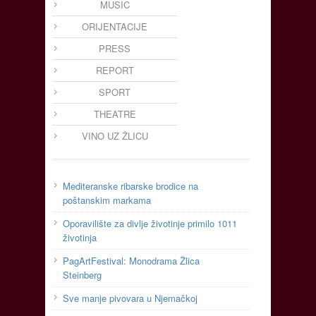
MUSIC
ORIJENTACIJE
PRESS
REPORT
SPORT
THEATRE
VINO UZ ŽLICU
Mediteranske ribarske brodice na
poštanskim markama
Oporavilište za divlje životinje primilo 1011
životinja
PagArtFestival: Monodrama Žlica
Steinberg
Sve manje pivovara u Njemačkoj