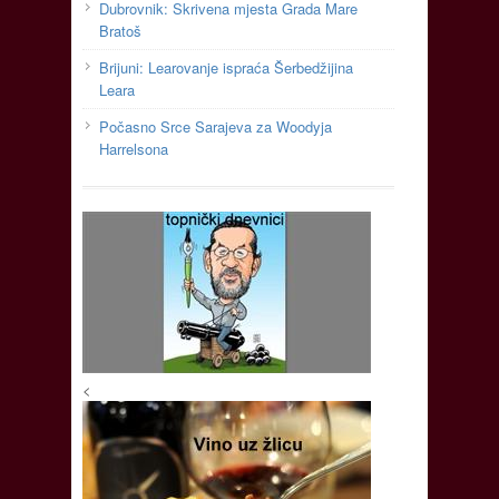
Dubrovnik: Skrivena mjesta Grada Mare
Bratoš
Brijuni: Learovanje ispraća Šerbedžijina
Leara
Počasno Srce Sarajeva za Woodyja
Harrelsona
<