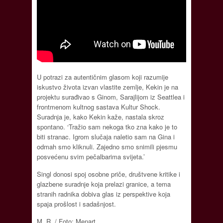
U potrazi za autentičnim glasom koji razumije
iskustvo života izvan vlastite zemlje, Kekin je na
projektu surađivao s Ginom, Sarajlijom iz Seattlea i
frontmenom kultnog sastava Kultur Shock.
Suradnja je, kako Kekin kaže, nastala skroz
spontano. ‘Tražio sam nekoga tko zna kako je to
biti stranac. Igrom slučaja naletio sam na Gina i
odmah smo kliknuli. Zajedno smo snimili pjesmu
posvećenu svim pečalbarima svijeta.’
Singl donosi spoj osobne priče, društvene kritike i
glazbene suradnje koja prelazi granice, a tema
stranih radnika dobiva glas iz perspektive koja
spaja prošlost i sadašnjost.
M. R. / Foto: Menart