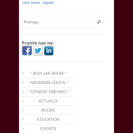
vera sesar
,
zagreb
Pratite nas na:
* BUVLJAK BOOM *
* NAGRADNI IZAZOV *
* TOPNIČKI DNEVNICI *
ACTUALLY
BOOKS
EDUCATION
EVENTS