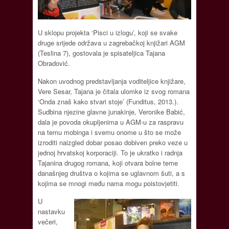
U sklopu projekta ‘Pisci u izlogu’, koji se svake
druge srijede održava u zagrebačkoj knjižari AGM
(Teslina 7), gostovala je spisateljica Tajana
Obradović.
Nakon uvodnog predstavljanja voditeljice knjižare,
Vere Sesar, Tajana je čitala ulomke iz svog romana
‘Onda znaš kako stvari stoje’ (Funditus, 2013.).
Sudbina njezine glavne junakinje, Veronike Babić,
dala je povoda okupljenima u AGM-u za raspravu
na temu mobinga i svemu onome u što se može
izroditi naizgled dobar posao dobiven preko veze u
jednoj hrvatskoj korporaciji. To je ukratko i radnja
Tajanina drugog romana, koji otvara bolne teme
današnjeg društva o kojima se uglavnom šuti, a s
kojima se mnogi među nama mogu poistovjetiti.
U
nastavku
večeri,