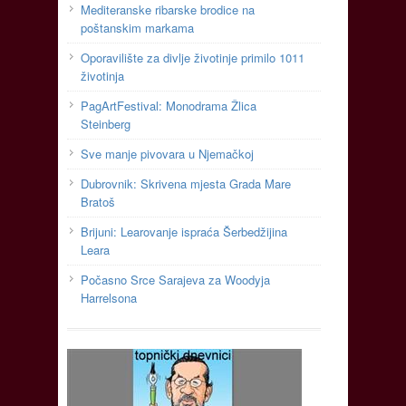
Mediteranske ribarske brodice na
poštanskim markama
Oporavilište za divlje životinje primilo 1011
životinja
PagArtFestival: Monodrama Žlica
Steinberg
Sve manje pivovara u Njemačkoj
Dubrovnik: Skrivena mjesta Grada Mare
Bratoš
Brijuni: Learovanje ispraća Šerbedžijina
Leara
Počasno Srce Sarajeva za Woodyja
Harrelsona