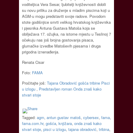
voditeljica Vera Sesar, ljubitelji književnosti dobili
su novu priliku za druženje s mladim piscima koji u
AGM-u mogu predstaviti svoje radove. Povodom
stote godišnjice smrti velikog hrvatskog književnika
i pjesnika Antuna Gustava Matoša koja se
obilježava 17. ožujka, na istome mjestu u Teslinoj 7
očekuju nas još brojna gostovanja pisaca,
glumačke izvedbe Matoševih pjesama i druga
prigodna iznenađenja.
Renata Cisar
Foto:
FAMA
Pročitajte još:
Tajana Obradović gošća tribine Pisci
u izlogu
,
Predstavljen roman Onda znaš kako
stvari stoje
Tagged:
agm
,
antun gustav matoš
,
cybersex
,
fama
,
fama.com.hr
,
gošća
,
knjižara
,
onda znaš kako
stvari stoje
,
pisci u izlogu
,
tajana obradović
,
tribina
,