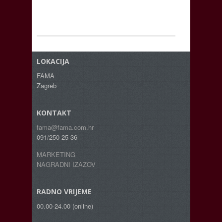
LOKACIJA
FAMA
Zagreb
KONTAKT
fama@fama.com.hr
091/250 25 36
MARKETING
NAGRADNI IZAZOV
RADNO VRIJEME
00.00-24.00 (online)