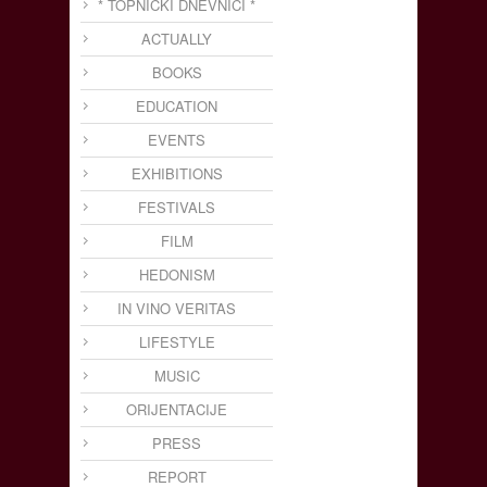
* TOPNIČKI DNEVNICI *
ACTUALLY
BOOKS
EDUCATION
EVENTS
EXHIBITIONS
FESTIVALS
FILM
HEDONISM
IN VINO VERITAS
LIFESTYLE
MUSIC
ORIJENTACIJE
PRESS
REPORT