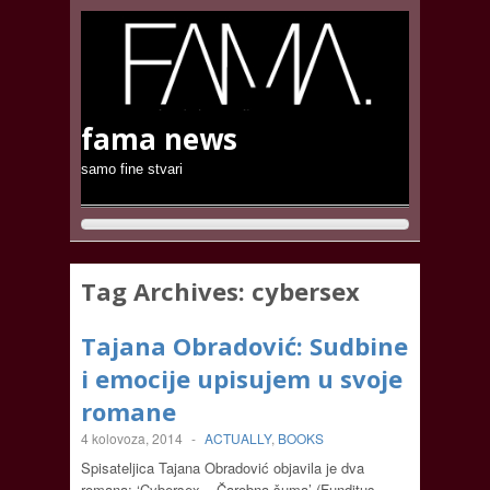
fama news
samo fine stvari
Tag Archives:
cybersex
Tajana Obradović: Sudbine
i emocije upisujem u svoje
romane
4 kolovoza, 2014
-
ACTUALLY
,
BOOKS
Spisateljica Tajana Obradović objavila je dva
romana; ‘Cybersex – Čarobna šuma’ (Funditus,