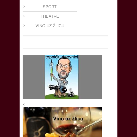
SPORT
THEATRE
VINO UZ ŽLICU
<