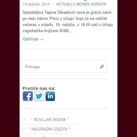
19 veljače, 2014
-
ACTUALLY
,
BOOKS
,
EVENTS
Spisateljica Tajana Obradović nova je gošća treće
po redu tribine ‘Pisci u izlogu’ koja će se održati
večeras u srijedu, 19. veljače, u 18.00 sati u izlogu
zagrebačke knjižare AGM…
Opširnije →
Pratite nas na:
* BUVLJAK BOOM *
* NAGRADNI IZAZOV *