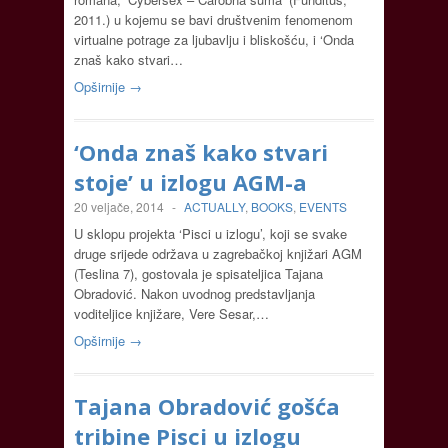
2011.) u kojemu se bavi društvenim fenomenom
virtualne potrage za ljubavlju i bliskošću, i ‘Onda
znaš kako stvari…
Opširnije →
‘Onda znaš kako stvari
stoje’ u izlogu AGM-a
20 veljače, 2014
-
ACTUALLY
,
BOOKS
,
EVENTS
U sklopu projekta ‘Pisci u izlogu’, koji se svake
druge srijede održava u zagrebačkoj knjižari AGM
(Teslina 7), gostovala je spisateljica Tajana
Obradović. Nakon uvodnog predstavljanja
voditeljice knjižare, Vere Sesar,…
Opširnije →
Tajana Obradović gošća
tribine Pisci u izlogu