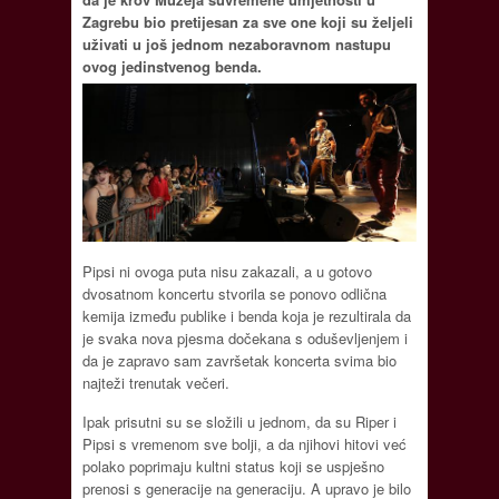
Zagrebu bio pretijesan za sve one koji su željeli
uživati u još jednom nezaboravnom nastupu
ovog jedinstvenog benda.
Pipsi ni ovoga puta nisu zakazali, a u gotovo
dvosatnom koncertu stvorila se ponovo odlična
kemija između publike i benda koja je rezultirala da
je svaka nova pjesma dočekana s oduševljenjem i
da je zapravo sam završetak koncerta svima bio
najteži trenutak večeri.
Ipak prisutni su se složili u jednom, da su Riper i
Pipsi s vremenom sve bolji, a da njihovi hitovi već
polako poprimaju kultni status koji se uspješno
prenosi s generacije na generaciju. A upravo je bilo