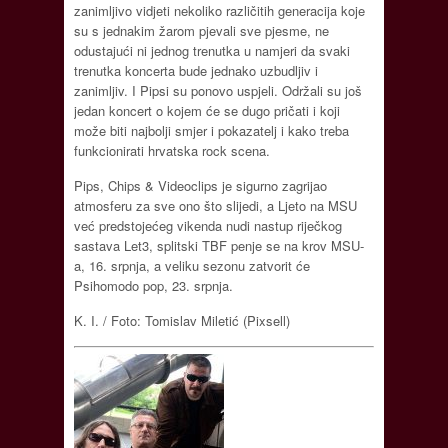
zanimljivo vidjeti nekoliko različitih generacija koje
su s jednakim žarom pjevali sve pjesme, ne
odustajući ni jednog trenutka u namjeri da svaki
trenutka koncerta bude jednako uzbudljiv i
zanimljiv. I Pipsi su ponovo uspjeli. Održali su još
jedan koncert o kojem će se dugo pričati i koji
može biti najbolji smjer i pokazatelj i kako treba
funkcionirati hrvatska rock scena.
Pips, Chips & Videoclips je sigurno zagrijao
atmosferu za sve ono što slijedi, a Ljeto na MSU
već predstojećeg vikenda nudi nastup riječkog
sastava Let3, splitski TBF penje se na krov MSU-
a, 16. srpnja, a veliku sezonu zatvorit će
Psihomodo pop, 23. srpnja.
K. I. / Foto: Tomislav Miletić (Pixsell)