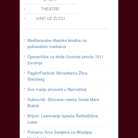
THEATRE
VINO UZ ŽLICU
Mediteranske ribarske brodice na
poštanskim markama
Oporavilište za divlje životinje primilo 1011
životinja
PagArtFestival: Monodrama Žlica
Steinberg
Sve manje pivovara u Njemačkoj
Dubrovnik: Skrivena mjesta Grada Mare
Bratoš
Brijuni: Learovanje ispraća Šerbedžijina
Leara
Počasno Srce Sarajeva za Woodyja