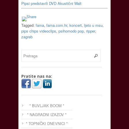
Pipsi predstavili DVD Akustični Walt
Tagged:
fama
,
fama.com.hr
,
koncert
,
ljeto u msu
,
pips chips videoclips
,
psihomodo pop
,
ripper
,
zagreb
Pratite nas na:
* BUVLJAK BOOM *
* NAGRADNI IZAZOV *
* TOPNIČKI DNEVNICI *