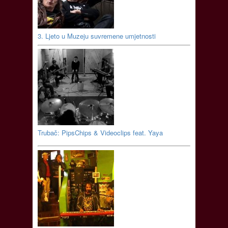
3. Ljeto u Muzeju suvremene umjetnosti
Trubač: PipsChips & Videoclips feat. Yaya