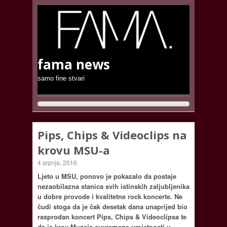
fama news
samo fine stvari
Pips, Chips & Videoclips na
krovu MSU-a
4 srpnja, 2016
Ljeto u MSU, ponovo je pokazalo da postaje
nezaobilazna stanica svih istinskih zaljubljenika
u dobre provode i kvalitetne rock koncerte. Ne
čudi stoga da je čak desetak dana unaprijed bio
rasprodan koncert Pips, Chips & Videoclipsa te
da je krov Muzeja suvremene umjetnosti u