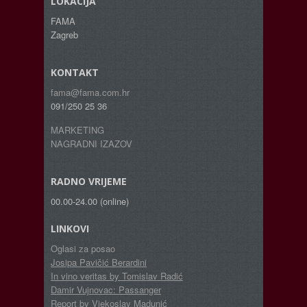
LOKACIJA
FAMA
Zagreb
KONTAKT
fama@fama.com.hr
091/250 25 36
MARKETING
NAGRADNI IZAZOV
RADNO VRIJEME
00.00-24.00 (online)
LINKOVI
Oglasi za posao
Josipa Pavičić Berardini
In vino veritas by Tomislav Radić
Damir Vujnovac: Passanger
Report by Vjekoslav Madunić